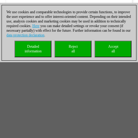
We use cookies and comparable technologies to provide certain functions, to improve
the user experience and to offer interest-oriented content. Depending on their intended
use, analysis cookies and marketing cookies may be used in addition to technically
required cookies.
Here
you can make detailed settings or revoke your consent (if
necessary partially) with effect for the future. Further information can be found in our
data protection declaration
.
Detailed
Reject
Accept
information
all
all