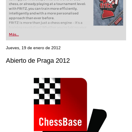
chess, or already playing at a tournament level:
with FRITZ, you can train more efficiently,
intelligently and with a more personalised
approach than ever before.
FRITZ is more than just a chess engine – it’s a
training revolution! Whether you’re taking your
first steps into the world of club chess, or already
Más...
playing at a tournament level: with FRITZ, you can
train more efficiently, intelligently and with a
more personalised approach than ever before.
Jueves, 19 de enero de 2012
Abierto de Praga 2012