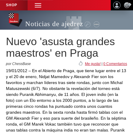
SHOP
TOGGLE
NAVIGATION
Noticias de ajedrez
Nuevo 'asusta grandes
maestros' en Praga
por ChessBase
Me gusta!
|
0 Comentarios
19/01/2012 – En el Abierto de Praga, que tiene lugar entre el 13
y el 20 de enero, Nidjat Mamedov y Alexandr Fier son los
favoritos y marchan líderes tras siete rondas, junto con Michal
Matuszewski (6/7). No obstante la revelación del torneo está
siendo Puranik Abhimanyu, de 11 años. El joven indio (en la
foto) con un Elo entorno a los 2000 puntos, a lo largo de las
primeras cinco rondas ha puntuado contra unos cuantos
grandes maestros. En la sexta ronda hasta firmó tablas con el
GM Alexandr Fier y eso para suerte del brasileño. En la séptima
ronda, el GM Marek Vokac también tuvo que reconocer que
unas tablas contra la máquina india no eran tan malas. Puranik