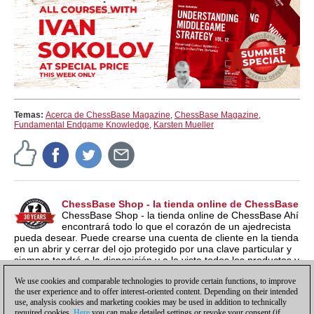
Temas:
Acerca de ChessBase Magazine
,
ChessBase Magazine
,
Fundamental Endgame Knowledge
,
Karsten Mueller
ChessBase Shop - la tienda online de ChessBase
ChessBase Shop - la tienda online de ChessBase Ahí
encontrará todo lo que el corazón de un ajedrecista
pueda desear. Puede crearse una cuenta de cliente en la tienda
en un abrir y cerrar del ojo protegido por una clave particular y
siempre tendrá a la disposición y a la vista todos los productos y
los números de serie relacionados por si los quieren instalar en
We use cookies and comparable technologies to provide certain functions, to improve
otro ordenador nuevo, por ejemplo.
the user experience and to offer interest-oriented content. Depending on their intended
use, analysis cookies and marketing cookies may be used in addition to technically
required cookies.
Here
you can make detailed settings or revoke your consent (if