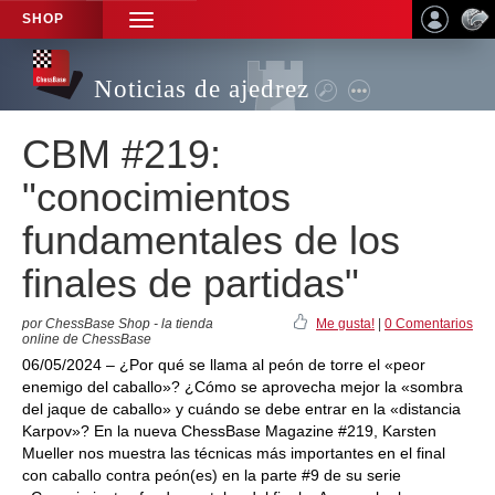
SHOP
TOGGLE
NAVIGATION
Noticias de ajedrez
CBM #219:
"conocimientos
fundamentales de los
finales de partidas"
por ChessBase Shop - la tienda
Me gusta!
|
0 Comentarios
online de ChessBase
06/05/2024 – ¿Por qué se llama al peón de torre el «peor
enemigo del caballo»? ¿Cómo se aprovecha mejor la «sombra
del jaque de caballo» y cuándo se debe entrar en la «distancia
Karpov»? En la nueva ChessBase Magazine #219, Karsten
Mueller nos muestra las técnicas más importantes en el final
con caballo contra peón(es) en la parte #9 de su serie