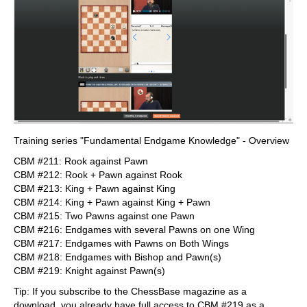
Training series "Fundamental Endgame Knowledge" - Overview
CBM #211: Rook against Pawn
CBM #212: Rook + Pawn against Rook
CBM #213: King + Pawn against King
CBM #214: King + Pawn against King + Pawn
CBM #215: Two Pawns against one Pawn
CBM #216: Endgames with several Pawns on one Wing
CBM #217: Endgames with Pawns on Both Wings
CBM #218: Endgames with Bishop and Pawn(s)
CBM #219: Knight against Pawn(s)
Tip: If you subscribe to the ChessBase magazine as a
download, you already have full access to CBM #219 as a