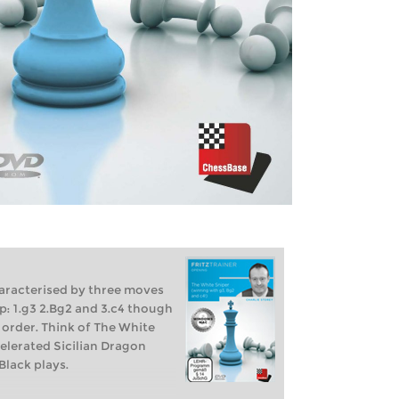
haracterised by three moves
p: 1.g3 2.Bg2 and 3.c4 though
t order. Think of The White
elerated Sicilian Dragon
Black plays.