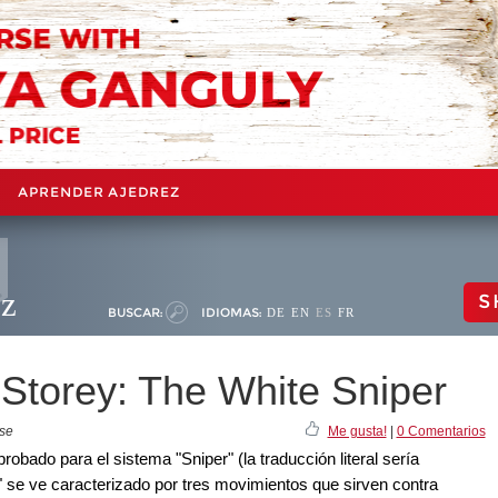
APRENDER AJEDREZ
ez
S
BUSCAR:
IDIOMAS:
DE
EN
ES
FR
torey: The White Sniper
ase
Me gusta!
|
0 Comentarios
robado para el sistema "Sniper" (la traducción literal sería
r" se ve caracterizado por tres movimientos que sirven contra