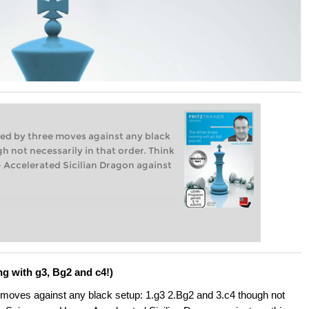
sed by three moves against any black
gh not necessarily in that order. Think
- Accelerated Sicilian Dragon against
ng with g3, Bg2 and c4!)
 moves against any black setup: 1.g3 2.Bg2 and 3.c4 though not