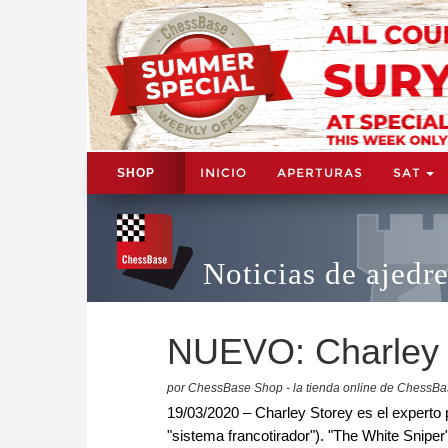
INICIO
APERTURAS
SAT
SHOP
Noticias de ajedr
NUEVO: Charley S
por ChessBase Shop - la tienda online de ChessB
19/03/2020 – Charley Storey es el experto p
"sistema francotirador"). "The White Snipe