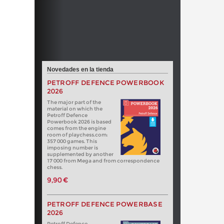
Novedades en la tienda
PETROFF DEFENCE POWERBOOK
2026
The major part of the
material on which the
Petroff Defence
Powerbook 2026 is based
comes from the engine
room of playchess.com:
357 000 games. This
imposing number is
supplemented by another
17 000 from Mega and from correspondence
chess.
9,90 €
PETROFF DEFENCE POWERBASE
2026
Petroff Defence