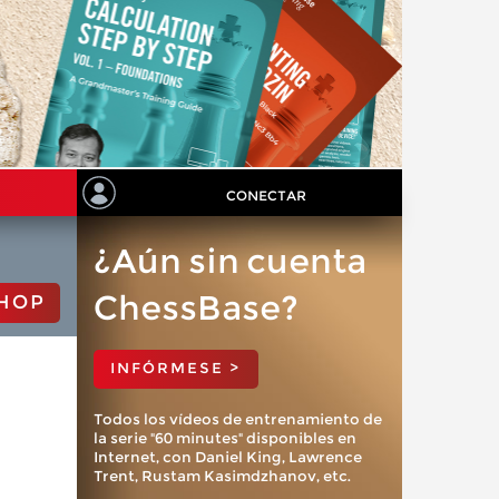
CONECTAR
¿Aún sin cuenta
ChessBase?
HOP
INFÓRMESE >
Todos los vídeos de entrenamiento de
la serie "60 minutes" disponibles en
Internet, con Daniel King, Lawrence
Trent, Rustam Kasimdzhanov, etc.