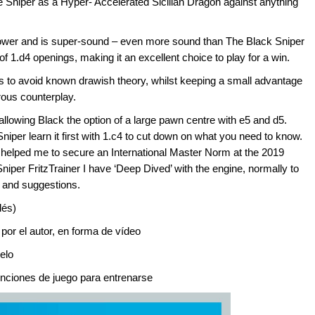
te Sniper as a Hyper- Accelerated Sicilian Dragon against anything
power and is super-sound – even more sound than The Black Sniper
f 1.d4 openings, making it an excellent choice to play for a win.
is to avoid known drawish theory, whilst keeping a small advantage
ous counterplay.
 allowing Black the option of a large pawn centre with e5 and d5.
niper learn it first with 1.c4 to cut down on what you need to know.
 helped me to secure an International Master Norm at the 2019
iper FritzTrainer I have ‘Deep Dived’ with the engine, normally to
s and suggestions.
lés)
 por el autor, en forma de vídeo
elo
funciones de juego para entrenarse