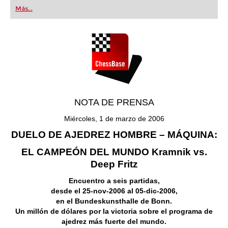
first steps into the world of club chess, or already
Más...
playing at a tournament level: with FRITZ, you can
train more efficiently, intelligently and with a
more personalised approach than ever before.
NOTA DE PRENSA
Miércoles, 1 de marzo de 2006
DUELO DE AJEDREZ HOMBRE – MÁQUINA:
EL CAMPEÓN DEL MUNDO Kramnik vs.
Deep Fritz
Encuentro a seis partidas,
desde el 25-nov-2006 al 05-dic-2006,
en el Bundeskunsthalle de Bonn.
Un millón de dólares por la victoria sobre el programa de
ajedrez más fuerte del mundo.