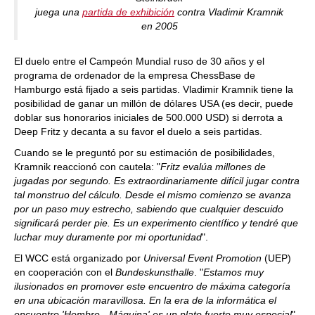
juega una
partida de exhibición
contra Vladimir Kramnik
en 2005
El duelo entre el Campeón Mundial ruso de 30 años y el
programa de ordenador de la empresa ChessBase de
Hamburgo está fijado a seis partidas. Vladimir Kramnik tiene la
posibilidad de ganar un millón de dólares USA (es decir, puede
doblar sus honorarios iniciales de 500.000 USD) si derrota a
Deep Fritz y decanta a su favor el duelo a seis partidas.
Cuando se le preguntó por su estimación de posibilidades,
Kramnik reaccionó con cautela: "
Fritz evalúa millones de
jugadas por segundo. Es extraordinariamente difícil jugar contra
tal monstruo del cálculo. Desde el mismo comienzo se avanza
por un paso muy estrecho, sabiendo que cualquier descuido
significará perder pie. Es un experimento científico y tendré que
luchar muy duramente por mi oportunidad
".
El WCC está organizado por
Universal Event Promotion
(UEP)
en cooperación con el
Bundeskunsthalle
. "
Estamos muy
ilusionados en promover este encuentro de máxima categoría
en una ubicación maravillosa. En la era de la informática el
encuentro 'Hombre - Máquina' es un plato fuerte muy especial
",