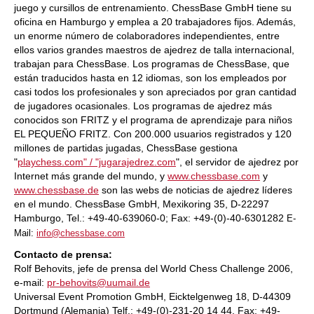
juego y cursillos de entrenamiento. ChessBase GmbH tiene su
oficina en Hamburgo y emplea a 20 trabajadores fijos. Además,
un enorme número de colaboradores independientes, entre
ellos varios grandes maestros de ajedrez de talla internacional,
trabajan para ChessBase. Los programas de ChessBase, que
están traducidos hasta en 12 idiomas, son los empleados por
casi todos los profesionales y son apreciados por gran cantidad
de jugadores ocasionales. Los programas de ajedrez más
conocidos son FRITZ y el programa de aprendizaje para niños
EL PEQUEÑO FRITZ. Con 200.000 usuarios registrados y 120
millones de partidas jugadas, ChessBase gestiona
"
playchess.com" / "jugarajedrez.com
", el servidor de ajedrez por
Internet más grande del mundo, y
www.chessbase.com
y
www.chessbase.de
son las webs de noticias de ajedrez líderes
en el mundo. ChessBase GmbH, Mexikoring 35, D-22297
Hamburgo, Tel.: +49-40-639060-0; Fax: +49-(0)-40-6301282
E-
Mail:
info@chessbase.com
Contacto de prensa:
Rolf Behovits, jefe de prensa del World Chess Challenge 2006,
e-mail:
pr-behovits@uumail.de
Universal Event Promotion GmbH, Eicktelgenweg 18, D-44309
Dortmund (Alemania) Telf.: +49-(0)-231-20 14 44, Fax: +49-