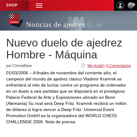
SHOP
TOGGLE
NAVIGATION
Noticias de ajedrez
Nuevo duelo de ajedrez
Hombre - Máquina
por ChessBase
Me gusta!
|
0 Comentarios
01/03/2006 – A finales de noviembre del corriente año, el
campeón del mundo de ajedrez clásico Vladimir Kramnik se
enfrentará al reto de luchar contra un programa de ordenador
en un duelo a seis partidas que se disputará en el prestigioso
Palacio Federal de Arte y Exposiciones ubicado en Bonn
(Alemania) Su rival será Deep Fritz. Kramnik recibirá un millón
de dólares si logra vencer a Deep Fritz. Universal Event
Promotion GmbH es la organizadora del WORLD CHESS
CHALLENGE 2006. Nota de prensa