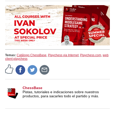
Temas:
Catálogo ChessBase
,
Playchess via Internet
,
Playchess.com
,
web
client playchess
ChessBase
Pistas, tutoriales e indicaciones sobre nuestros
productos, para sacarles todo el partido y más.