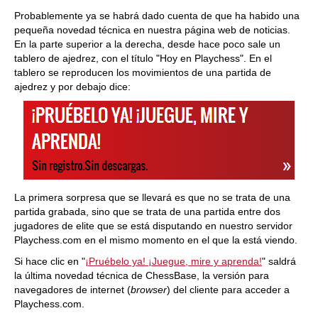
train more efficiently, intelligently and with a
more personalised approach than ever before.
Probablemente ya se habrá dado cuenta de que ha habido una
pequeña novedad técnica en nuestra página web de noticias.
En la parte superior a la derecha, desde hace poco sale un
tablero de ajedrez, con el título "Hoy en Playchess". En el
tablero se reproducen los movimientos de una partida de
ajedrez y por debajo dice:
La primera sorpresa que se llevará es que no se trata de una
partida grabada, sino que se trata de una partida entre dos
jugadores de elite que se está disputando en nuestro servidor
Playchess.com en el mismo momento en el que la está viendo.
Si hace clic en "
¡Pruébelo ya! ¡Juegue, mire y aprenda!
" saldrá
la última novedad técnica de ChessBase, la versión para
navegadores de internet (
browser
) del cliente para acceder a
Playchess.com.