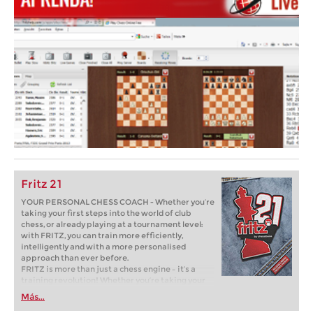
Fritz 21
YOUR PERSONAL CHESS COACH - Whether you’re
taking your first steps into the world of club
chess, or already playing at a tournament level:
with FRITZ, you can train more efficiently,
intelligently and with a more personalised
approach than ever before.
FRITZ is more than just a chess engine – it’s a
training revolution! Whether you’re taking your
first steps into the world of club chess, or already
Más...
playing at a tournament level: with FRITZ, you can