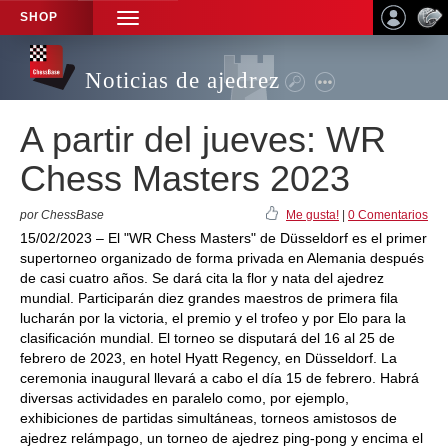
SHOP
TOGGLE
NAVIGATION
Noticias de ajedrez
A partir del jueves: WR
Chess Masters 2023
por ChessBase
Me gusta!
|
0 Comentarios
15/02/2023 – El "WR Chess Masters" de Düsseldorf es el primer
supertorneo organizado de forma privada en Alemania después
de casi cuatro años. Se dará cita la flor y nata del ajedrez
mundial. Participarán diez grandes maestros de primera fila
lucharán por la victoria, el premio y el trofeo y por Elo para la
clasificación mundial. El torneo se disputará del 16 al 25 de
febrero de 2023, en hotel Hyatt Regency, en Düsseldorf. La
ceremonia inaugural llevará a cabo el día 15 de febrero. Habrá
diversas actividades en paralelo como, por ejemplo,
exhibiciones de partidas simultáneas, torneos amistosos de
ajedrez relámpago, un torneo de ajedrez ping-pong y encima el