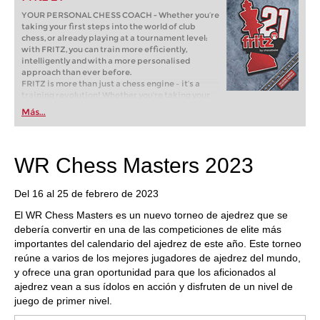
YOUR PERSONAL CHESS COACH - Whether you’re
taking your first steps into the world of club
chess, or already playing at a tournament level:
with FRITZ, you can train more efficiently,
intelligently and with a more personalised
approach than ever before.
FRITZ is more than just a chess engine – it’s a
training revolution! Whether you’re taking your
first steps into the world of club chess, or already
Más...
playing at a tournament level: with FRITZ, you can
train more efficiently, intelligently and with a
more personalised approach than ever before.
WR Chess Masters 2023
Del 16 al 25 de febrero de 2023
El WR Chess Masters es un nuevo torneo de ajedrez que se
debería convertir en una de las competiciones de elite más
importantes del calendario del ajedrez de este año. Este torneo
reúne a varios de los mejores jugadores de ajedrez del mundo,
y ofrece una gran oportunidad para que los aficionados al
ajedrez vean a sus ídolos en acción y disfruten de un nivel de
juego de primer nivel.