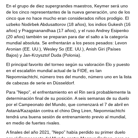
En el grupo de diez supergrandes maestros, Keymer será uno
de los cinco representantes de la nueva generación, uno de los
cinco que no hace mucho eran considerados niños prodigio. El
uzbeko Nodirbek Abdusattorov (18 años), los indios Gukesh (16
años) y Praggnanandhaa (17 años), y el ruso Andrey Esipenko
(20 años) también se preparan para dar el salto a la categoría
mundial absoluta. Se enfrentarán a los pesos pesados: Levon
Aronian (EE. UU.), Wesley So (EE. UU.), Anish Giri (Países
Bajos) y Jan-Krzysztof Duda (Polonia).
El principal favorito del torneo según su valoración Elo y puesto
en el escalafón mundial actual de la FIDE, es Ian
Nepomniachtchi, número tres del mundo, número uno en la lista
de cabezas de serie en Düsseldorf.
Para "Nepo", el enfrentamiento en el Rin será probablemente la
determinación final de su posición. A seis semanas de su duelo
por el Campeonato del Mundo, que comenzará el 7 de abril en
Astaná/Kazajstán contra el chino Ding Liren, Nepomniachtchi
tendrá una buena sesión de entrenamiento previo al mundial,
en medio de fuertes rivales.
A finales del año 2021, "Nepo" había perdido su primer duelo