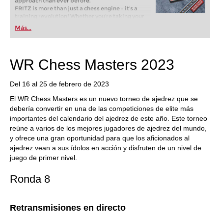
approach than ever before.
FRITZ is more than just a chess engine – it’s a
training revolution! Whether you’re taking your
first steps into the world of club chess, or already
Más...
playing at a tournament level: with FRITZ, you can
train more efficiently, intelligently and with a
more personalised approach than ever before.
WR Chess Masters 2023
Del 16 al 25 de febrero de 2023
El WR Chess Masters es un nuevo torneo de ajedrez que se
debería convertir en una de las competiciones de elite más
importantes del calendario del ajedrez de este año. Este torneo
reúne a varios de los mejores jugadores de ajedrez del mundo,
y ofrece una gran oportunidad para que los aficionados al
ajedrez vean a sus ídolos en acción y disfruten de un nivel de
juego de primer nivel.
Ronda 8
Retransmisiones en directo