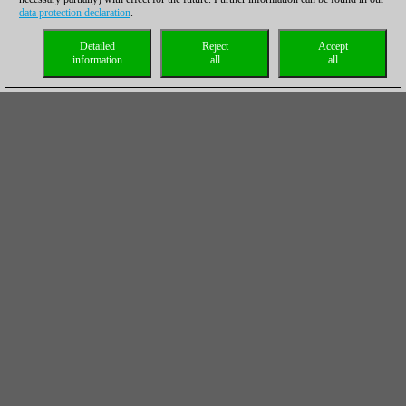
data protection declaration
.
Detailed
Reject
Accept
information
all
all