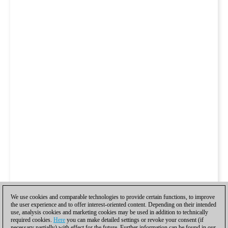
We use cookies and comparable technologies to provide certain functions, to improve
the user experience and to offer interest-oriented content. Depending on their intended
use, analysis cookies and marketing cookies may be used in addition to technically
required cookies.
Here
you can make detailed settings or revoke your consent (if
necessary partially) with effect for the future. Further information can be found in our