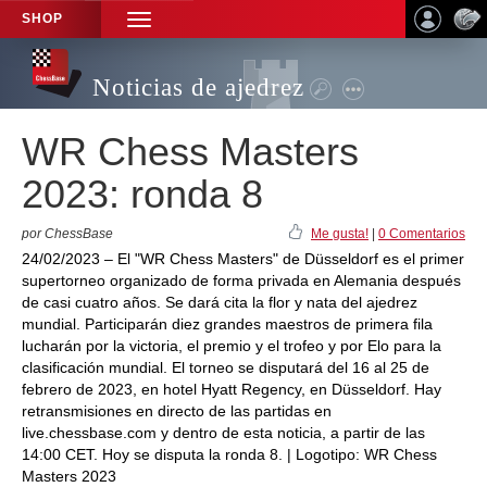
SHOP
TOGGLE
NAVIGATION
Noticias de ajedrez
WR Chess Masters
2023: ronda 8
por ChessBase
Me gusta!
|
0 Comentarios
24/02/2023 – El "WR Chess Masters" de Düsseldorf es el primer
supertorneo organizado de forma privada en Alemania después
de casi cuatro años. Se dará cita la flor y nata del ajedrez
mundial. Participarán diez grandes maestros de primera fila
lucharán por la victoria, el premio y el trofeo y por Elo para la
clasificación mundial. El torneo se disputará del 16 al 25 de
febrero de 2023, en hotel Hyatt Regency, en Düsseldorf. Hay
retransmisiones en directo de las partidas en
live.chessbase.com y dentro de esta noticia, a partir de las
14:00 CET. Hoy se disputa la ronda 8. | Logotipo: WR Chess
Masters 2023