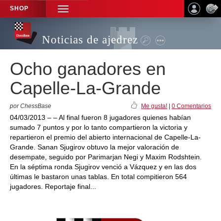
SHOP
TOGGLE
NAVIGATION
Noticias de ajedrez
Ocho ganadores en
Capelle-La-Grande
por ChessBase
Me gusta!
|
0 Comentarios
04/03/2013 – – Al final fueron 8 jugadores quienes habían
sumado 7 puntos y por lo tanto compartieron la victoria y
repartieron el premio del abierto internacional de Capelle-La-
Grande. Sanan Sjugirov obtuvo la mejor valoración de
desempate, seguido por Parimarjan Negi y Maxim Rodshtein.
En la séptima ronda Sjugirov venció a Vázquez y en las dos
últimas le bastaron unas tablas. En total compitieron 564
jugadores. Reportaje final...