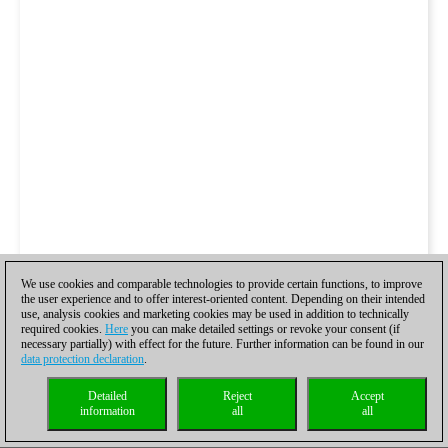
We use cookies and comparable technologies to provide certain functions, to improve
the user experience and to offer interest-oriented content. Depending on their intended
use, analysis cookies and marketing cookies may be used in addition to technically
required cookies.
Here
you can make detailed settings or revoke your consent (if
necessary partially) with effect for the future. Further information can be found in our
data protection declaration
.
Detailed
Reject
Accept
information
all
all