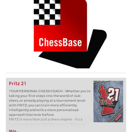
Fritz 21
YOUR PERSONAL CHESS COACH - Whether you’re
taking your first steps into the world of club
chess, or already playing at a tournament level:
with FRITZ, you can train more efficiently,
intelligently and with a more personalised
approach than ever before.
FRITZ is more than just a chess engine – it’s a
training revolution! Whether you’re taking your
first steps into the world of club chess, or already
Más...