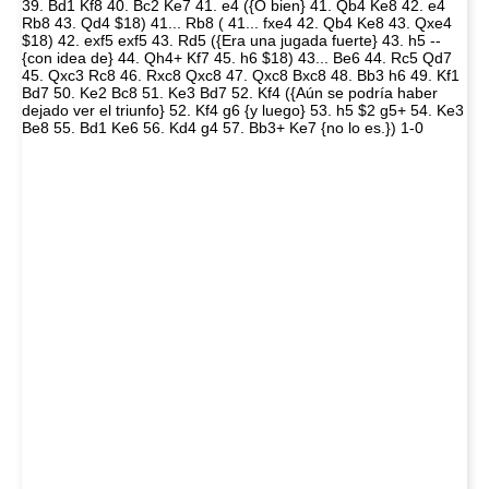
39. Bd1 Kf8 40. Bc2 Ke7 41. e4 ({O bien} 41. Qb4 Ke8 42. e4
Rb8 43. Qd4 $18) 41... Rb8 ( 41... fxe4 42. Qb4 Ke8 43. Qxe4
$18) 42. exf5 exf5 43. Rd5 ({Era una jugada fuerte} 43. h5 --
{con idea de} 44. Qh4+ Kf7 45. h6 $18) 43... Be6 44. Rc5 Qd7
45. Qxc3 Rc8 46. Rxc8 Qxc8 47. Qxc8 Bxc8 48. Bb3 h6 49. Kf1
Bd7 50. Ke2 Bc8 51. Ke3 Bd7 52. Kf4 ({Aún se podría haber
dejado ver el triunfo} 52. Kf4 g6 {y luego} 53. h5 $2 g5+ 54. Ke3
Be8 55. Bd1 Ke6 56. Kd4 g4 57. Bb3+ Ke7 {no lo es.}) 1-0