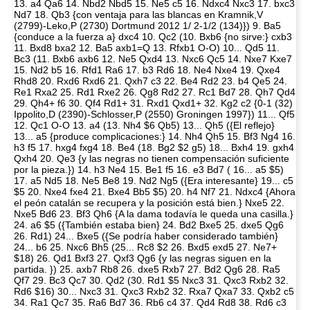
13. a4 Qa6 14. Nbd2 Nbd5 15. Ne5 c5 16. Ndxc4 Nxc3 17. bxc3
Nd7 18. Qb3 {con ventaja para las blancas en Kramnik,V
(2799)-Leko,P (2730) Dortmund 2012 1/ 2-1/2 (134)}) 9. Ba5
{conduce a la fuerza a} dxc4 10. Qc2 (10. Bxb6 {no sirve:} cxb3
11. Bxd8 bxa2 12. Ba5 axb1=Q 13. Rfxb1 O-O) 10... Qd5 11.
Bc3 (11. Bxb6 axb6 12. Ne5 Qxd4 13. Nxc6 Qc5 14. Nxe7 Kxe7
15. Nd2 b5 16. Rfd1 Ra6 17. b3 Rd6 18. Ne4 Nxe4 19. Qxe4
Rhd8 20. Rxd6 Rxd6 21. Qxh7 c3 22. Be4 Rd2 23. b4 Qe5 24.
Re1 Rxa2 25. Rd1 Rxe2 26. Qg8 Rd2 27. Rc1 Bd7 28. Qh7 Qd4
29. Qh4+ f6 30. Qf4 Rd1+ 31. Rxd1 Qxd1+ 32. Kg2 c2 {0-1 (32)
Ippolito,D (2390)-Schlosser,P (2550) Groningen 1997}) 11... Qf5
12. Qc1 O-O 13. a4 (13. Nh4 $6 Qb5) 13... Qh5 ({El reflejo}
13... a5 {produce complicaciones:} 14. Nh4 Qh5 15. Bf3 Ng4 16.
h3 f5 17. hxg4 fxg4 18. Be4 (18. Bg2 $2 g5) 18... Bxh4 19. gxh4
Qxh4 20. Qe3 {y las negras no tienen compensación suficiente
por la pieza.}) 14. h3 Ne4 15. Be1 f5 16. e3 Bd7 ( 16... a5 $5)
17. a5 Nd5 18. Ne5 Be8 19. Nd2 Ng5 ({Era interesante} 19... c5
$5 20. Nxe4 fxe4 21. Bxe4 Bb5 $5) 20. h4 Nf7 21. Ndxc4 {Ahora
el peón catalán se recupera y la posición está bien.} Nxe5 22.
Nxe5 Bd6 23. Bf3 Qh6 {A la dama todavía le queda una casilla.}
24. a6 $5 ({También estaba bien} 24. Bd2 Bxe5 25. dxe5 Qg6
26. Rd1) 24... Bxe5 ({Se podría haber considerado también}
24... b6 25. Nxc6 Bh5 (25... Rc8 $2 26. Bxd5 exd5 27. Ne7+
$18) 26. Qd1 Bxf3 27. Qxf3 Qg6 {y las negras siguen en la
partida. }) 25. axb7 Rb8 26. dxe5 Rxb7 27. Bd2 Qg6 28. Ra5
Qf7 29. Bc3 Qc7 30. Qd2 (30. Rd1 $5 Nxc3 31. Qxc3 Rxb2 32.
Rd6 $16) 30... Nxc3 31. Qxc3 Rxb2 32. Rxa7 Qxa7 33. Qxb2 c5
34. Ra1 Qc7 35. Ra6 Bd7 36. Rb6 c4 37. Qd4 Rd8 38. Rd6 c3