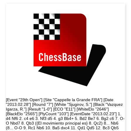
[Event "29th Open"] [Site "Cappelle la Grande FRA"] [Date
"2013.02.28"] [Round "7"] [White "Sjugirov, S."] [Black "Vazquez
Igarza, R."] [Result "1-0"] [ECO "E11"] [WhiteElo "2646"]
[BlackElo "2565"] [PlyCount "103"] [EventDate "2013.02.23"] 1.
d4 Nf6 2. c4 e6 3. Nf3 d5 4. g3 Bb4+ 5. Bd2 Be7 6. Bg2 c6 7. O-
O Nbd7 8. Qb3 ({El movimiento principal es} 8. Qc2) 8... Nb6
(8... O-O 9. Rc1 Nb6 10. Ba5 dxc4 11. Qd1 Qd5 12. Bc3 Qb5