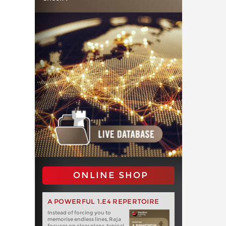
ONLINE SHOP
A POWERFUL 1.E4 REPERTOIRE
Instead of forcing you to
memorise endless lines, Raja
focuses on clear plans, typical