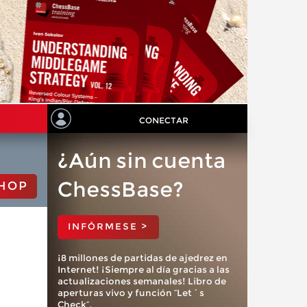
CONECTAR
¿Aún sin cuenta
ChessBase?
HOP
INFÓRMESE >
¡8 millones de partidas de ajedrez en
Internet! ¡Siempre al día gracias a las
actualizaciones semanales! Libro de
aperturas vivo y función “Let´s
Check”.