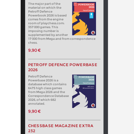
The major part of the
material on which the
Petroff Defence
Powerbook 2026 is based
comes from the engine
room of playchess.com:
357 000 games. This
imposing number is
supplemented by another
17 000 from Mega and from correspondence
chess.
9,90 €
PETROFF DEFENCE POWERBASE
2026
Petroff Defence
Powerbase 2026 is a
database which contains
6475 high class games
from Mega 2026 and the
Correspondence Database
2026, of which 682
annotated.
9,90 €
CHESSBASE MAGAZINE EXTRA
232