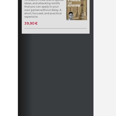
ideas, and attacking motifs
that you can apply in your
own games without delay. A
short, focused, and practical
repertoire.
39,90 €