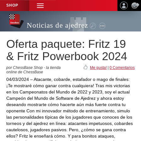
SHOP
TOGGLE
NAVIGATION
Noticias de ajedrez
Oferta paquete: Fritz 19
& Fritz Powerbook 2024
por ChessBase Shop - la tienda
Me gusta!
|
0 Comentarios
online de ChessBase
04/03/2024 – Atacante, cobarde, estafador o mago de finales:
¡Te mostraré cómo ganar contra cualquiera! Tras mis victorias
en los Campeonatos del Mundo de 2022 y 2023, soy el actual
Campeón del Mundo de Software de Ajedrez y ahora estoy
deseando mostrarte cómo hacerte aún más fuerte contra tu
oponente Con mi innovador método de entrenamiento, simulo
las personalidades típicas de los jugadores que conoces de los
torneos y del ajedrez en línea: atacantes impetuosos, cobardes
cautelosos, jugadores pasivos. Pero, ¿cómo se gana contra
ellos? Fritz le enseñará cómo. Y para bonitos ataques,