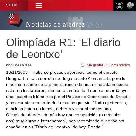
SHOP
TOGGLE
NAVIGATION
Noticias de ajedrez
Olimpíada R1: 'El diario
de Leontxo'
por ChessBase
Me gusta!
|
0 Comentarios
13/11/2008 – Hubo sorpresas deportivas, como el empate
Hungría-Irán o la derrota de Bulgaria ante Alemania B, pero lo
más interesante de la primera ronda de una olimpiada no suele
estar en los tableros, sino en el ambiente. Leontxo recorrió ayer
unos cuantos kilómetros por el Palacio de Congresos de Dresde
y nos cuenta una parte de lo mucho que vio. "Todo ajedrecista,
e incluso quien no lo sea, debería visitar al menos una
Olimpiada, donde además hay una competición (o más bien
dos) muy duras e interesantes", nos recomienda el periodista
español en su "Diario de Leontxo" de hoy. Ronda 1...