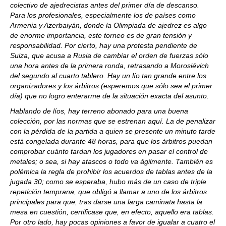
colectivo de ajedrecistas antes del primer día de descanso.
Para los profesionales, especialmente los de países como
Armenia y Azerbaiyán, donde la Olimpiada de ajedrez es algo
de enorme importancia, este torneo es de gran tensión y
responsabilidad. Por cierto, hay una protesta pendiente de
Suiza, que acusa a Rusia de cambiar el orden de fuerzas sólo
una hora antes de la primera ronda, retrasando a Morosiévich
del segundo al cuarto tablero. Hay un lío tan grande entre los
organizadores y los árbitros (esperemos que sólo sea el primer
día) que no logro enterarme de la situación exacta del asunto.
Hablando de líos, hay terreno abonado para una buena
colección, por las normas que se estrenan aquí. La de penalizar
con la pérdida de la partida a quien se presente un minuto tarde
está congelada durante 48 horas, para que los árbitros puedan
comprobar cuánto tardan los jugadores en pasar el control de
metales; o sea, si hay atascos o todo va ágilmente. También es
polémica la regla de prohibir los acuerdos de tablas antes de la
jugada 30; como se esperaba, hubo más de un caso de triple
repetición temprana, que obligó a llamar a uno de los árbitros
principales para que, tras darse una larga caminata hasta la
mesa en cuestión, certificase que, en efecto, aquello era tablas.
Por otro lado, hay pocas opiniones a favor de igualar a cuatro el