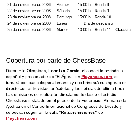
21 de noviembre de 2008
Viernes
15:00 h
Ronda 8
22 de noviembre de 2008
Sábado
15:00 h
Ronda 9
23 de noviembre de 2008
Domingo
15:00 h
Ronda 10
24 de noviembre de 2008
Lunes
Día de descanso
25 de noviembre de 2008
Martes
10:00 h
Ronda 11
Clausura
Cobertura por parte de ChessBase
Durante la Olimpíada,
Leontxo García
, el conocido periodista
español y presentador de "El Ágora" en
Playchess.com
, se
turnará con sus colegas alemanes y nos brindará sus ágoras en
directo con entrevistas, anécdotas y las noticias de última hora.
Las emisiones se realizarán directamente desde el estudio
ChessBase instalado en el puesto de la Federación Alemana de
Ajedrez en el Centro Internacional de Congresos de Dresde y
se podrán seguir en la
sala "Retransmisiones"
de
Playchess.com
.