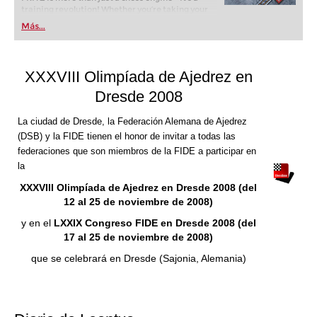
training revolution! Whether you’re taking your
first steps into the world of club chess, or already
Más...
playing at a tournament level: with FRITZ, you can
train more efficiently, intelligently and with a
more personalised approach than ever before.
XXXVIII Olimpíada de Ajedrez en
Dresde 2008
La ciudad de Dresde, la Federación Alemana de Ajedrez
(DSB) y la FIDE tienen el honor de invitar a todas las
federaciones que son miembros de la FIDE a participar en
la
XXXVIII Olimpíada de Ajedrez en Dresde 2008 (del
12 al 25 de noviembre de 2008)
y en el
LXXIX Congreso FIDE en Dresde 2008 (del
17 al 25 de noviembre de 2008)
que se celebrará en Dresde (Sajonia, Alemania)