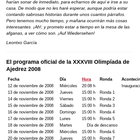
harían sonar de inmediato, para echarnos de aquí e irse a su
casa. De modo que no les haré esperar, aunque podría estar
contando sabrosas historias durante unos cuantos párrafos.
Pero tenemos mucho tiempo, y mañana ocurrirán más cosas
interesantes. ¡Ah!, y prometo estar a tiempo en la mesa de las
afganas, a ver cómo son. ¡Auf Wiedersehen!
Leontxo García
El programa oficial de la XXXVIII Olimpíada de
Ajedrez 2008
Fecha
Día
Hora
Ronda
Aconteci
12 de noviembre de 2008
Miércoles
20:08 h
Inaugurac
13 de noviembre de 2008
Jueves
15:00 h
Ronda 1
14 de noviembre de 2008
Viernes
15:00 h
Ronda 2
15 de noviembre de 2008
Sábado
15:00 h
Ronda 3
16 de noviembre de 2008
Domingo
15:00 h
Ronda 4
17 de noviembre de 2008
Lunes
15:00 h
Ronda 5
18 de noviembre de 2008
Martes
Día de descanso
19 de noviembre de 2008
Miércoles
15:00 h
Ronda 6
20 de noviembre de 2008
Jueves
15:00 h
Ronda 7