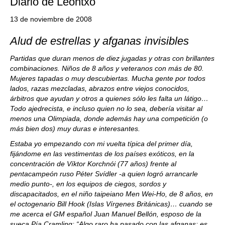
Diario de Leontxo
13 de noviembre de 2008
Alud de estrellas y afganas invisibles
Partidas que duran menos de diez jugadas y otras con brillantes
combinaciones. Niños de 8 años y veteranos con más de 80.
Mujeres tapadas o muy descubiertas. Mucha gente por todos
lados, razas mezcladas, abrazos entre viejos conocidos,
árbitros que ayudan y otros a quienes sólo les falta un látigo…
Todo ajedrecista, e incluso quien no lo sea, debería visitar al
menos una Olimpiada, donde además hay una competición (o
más bien dos) muy duras e interesantes.
Estaba yo empezando con mi vuelta típica del primer día,
fijándome en las vestimentas de los países exóticos, en la
concentración de Víktor Korchnói (77 años) frente al
pentacampeón ruso Péter Svídler -a quien logró arrancarle
medio punto-, en los equipos de ciegos, sordos y
discapacitados, en el niño taipeiano Men Wei-Ho, de 8 años, en
el octogenario Bill Hook (Islas Vírgenes Británicas)… cuando se
me acerca el GM español Juan Manuel Bellón, esposo de la
sueca Pía Cramling: “Algo raro ha pasado con las afganas; es