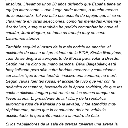
absoluta. Llevamos unos 20 años diciendo que España tiene un
equipo interesante… que luego rinde menos, o mucho menos,
de lo esperado. Tal vez falte ese espíritu de equipo que sí se ve
claramente en otras selecciones, como las mentadas Armenia y
Azerbaiyán, aunque también he podido comprobar hoy que el
capitán, Jordi Magem, se toma su trabajo muy en serio.
Estaremos atentos.
También seguiré el rastro de la mala noticia de anoche: el
accidente de coche del presidente de la FIDE, Kirsán Iliumyínov,
cuando se dirigía al aeropuerto de Moscú para volar a Dresde.
Según me ha dicho su mano derecha, Bérik Balgabáiev, está
hospitalizado pero sólo sufre heridas menores y contusiones
cervicales “que le mantendrán inactivo una semana, no más”.
Según varias fuentes rusas, el accidente tuvo que ver con la
polémica costumbre, heredada de la época soviética, de que los
coches oficiales tengan preferencia en los cruces aunque no
lleven sirena. El presidente de la FIDE y de la república
autónoma rusa de Kalmikia no la llevaba, y fue atendido muy
rápidamente, antes que la conductora del otro vehículo
accidentado, lo que irritó mucho a la madre de ésta.
Si los trabajadores de la sala de prensa tuvieran una sirena la