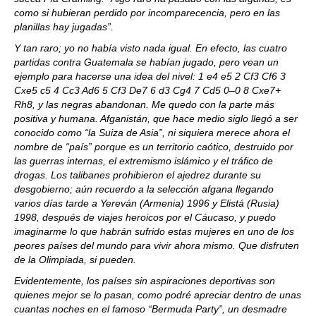
como si hubieran perdido por incomparecencia, pero en las
planillas hay jugadas”.
Y tan raro; yo no había visto nada igual. En efecto, las cuatro
partidas contra Guatemala se habían jugado, pero vean un
ejemplo para hacerse una idea del nivel: 1 e4 e5 2 Cf3 Cf6 3
Cxe5 c5 4 Cc3 Ad6 5 Cf3 De7 6 d3 Cg4 7 Cd5 0–0 8 Cxe7+
Rh8, y las negras abandonan. Me quedo con la parte más
positiva y humana. Afganistán, que hace medio siglo llegó a ser
conocido como “la Suiza de Asia”, ni siquiera merece ahora el
nombre de “país” porque es un territorio caótico, destruido por
las guerras internas, el extremismo islámico y el tráfico de
drogas. Los talibanes prohibieron el ajedrez durante su
desgobierno; aún recuerdo a la selección afgana llegando
varios días tarde a Yereván (Armenia) 1996 y Elistá (Rusia)
1998, después de viajes heroicos por el Cáucaso, y puedo
imaginarme lo que habrán sufrido estas mujeres en uno de los
peores países del mundo para vivir ahora mismo. Que disfruten
de la Olimpiada, si pueden.
Evidentemente, los países sin aspiraciones deportivas son
quienes mejor se lo pasan, como podré apreciar dentro de unas
cuantas noches en el famoso “Bermuda Party”, un desmadre