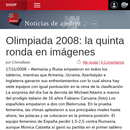
SHOP
TOGGLE
NAVIGATION
Noticias de ajedrez
Olimpiada 2008: la quinta
ronda en imágenes
por ChessBase
Me gusta!
|
0 Comentarios
17/11/2008 – Alemania y Rusia empataron en todos los
tableros, mientras que Armenia, Ucrania, Azerbaiyán e
Inglaterra ganaron sus enfrentamientos con lo cual ahora hay
siete equipos con igual puntuación en la cima de la clasificación.
La sorpresa del día fue la derrota de Michael Adams a manos
del prodigio italiano de 16 años Fabiano Caruana (foto) Los
españoles empataron a dos con Bielorrusia. En la prueba
femenina, las chinas aplastaron a sus principales rivales hasta
ahora, las polacas y se colocaron en la primera posición. El
equipo femenino de España perdió 1,5-2,5 contra Rumanía,
aunque Monica Calzetta sí ganó su partida en el primer tablero