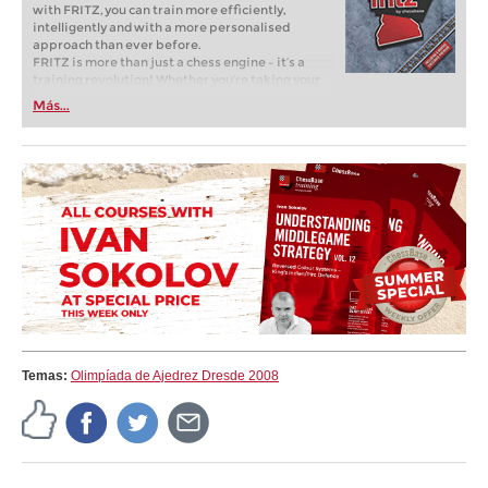
with FRITZ, you can train more efficiently,
intelligently and with a more personalised
approach than ever before.
FRITZ is more than just a chess engine – it’s a
training revolution! Whether you’re taking your
first steps into the world of club chess, or already
Más...
playing at a tournament level: with FRITZ, you can
train more efficiently, intelligently and with a
more personalised approach than ever before.
Temas:
Olimpíada de Ajedrez Dresde 2008