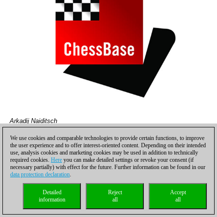
Arkadij Naiditsch
We use cookies and comparable technologies to provide certain functions, to improve
the user experience and to offer interest-oriented content. Depending on their intended
use, analysis cookies and marketing cookies may be used in addition to technically
required cookies.
Here
you can make detailed settings or revoke your consent (if
necessary partially) with effect for the future. Further information can be found in our
data protection declaration
.
Detailed
Reject
Accept
information
all
all