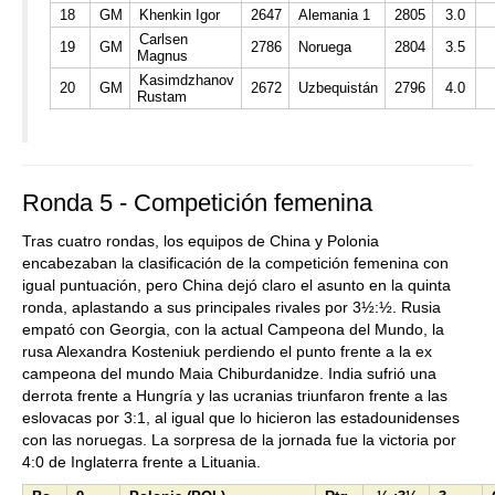
18
GM
Khenkin Igor
2647
Alemania 1
2805
3.0
Carlsen
19
GM
2786
Noruega
2804
3.5
Magnus
Kasimdzhanov
20
GM
2672
Uzbequistán
2796
4.0
Rustam
Ronda 5 - Competición femenina
Tras cuatro rondas, los equipos de China y Polonia
encabezaban la clasificación de la competición femenina con
igual puntuación, pero China dejó claro el asunto en la quinta
ronda, aplastando a sus principales rivales por 3½:½. Rusia
empató con Georgia, con la actual Campeona del Mundo, la
rusa Alexandra Kosteniuk perdiendo el punto frente a la ex
campeona del mundo Maia Chiburdanidze. India sufrió una
derrota frente a Hungría y las ucranias triunfaron frente a las
eslovacas por 3:1, al igual que lo hicieron las estadounidenses
con las noruegas. La sorpresa de la jornada fue la victoria por
4:0 de Inglaterra frente a Lituania.