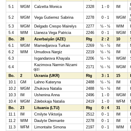
5.1
WGM
Calzetta Monica
2328
1 - 0
IM
5.2
WGM
Vega Gutierrez Sabrina
2278
0 - 1
WGM
5.3
WGM
Delgado Crespo Mairelys
2277
½ - ½
WIM
5.4
WIM
Llaneza Vega Patricia
2246
0 - 1
WGM
Bo.
28
Azerbaiyán (AZE)
Rtg
2 : 2
10
6.1
WGM
Mamedjarova Turkan
2269
½ - ½
IM
6.2
WIM
Umudova Nargiz
2219
½ - ½
IM
6.3
Isgandarova Khayala
2206
½ - ½
WGM
Kazimova Narmin Nizami
6.4
2171
½ - ½
WGM
qizi
Bo.
2
Ucrania (UKR)
Rtg
3 : 1
15
10.1
GM
Lahno Kateryna
2488
½ - ½
IM
10.2
WGM
Zhukova Natalia
2488
½ - ½
IM
10.3
IM
Ushenina Anna
2496
1 - 0
WGM
10.4
WGM
Zdebskaja Natalia
2419
1 - 0
WFM
Bo.
23
Lituania (LTU)
Rtg
0 : 4
31
11.1
IM
Cmilyte Viktorija
2512
0 - 1
IM
11.2
WIM
Daulyte Deimante
2278
0 - 1
IM
11.3
WFM
Limontaite Simona
2197
0 - 1
WIM