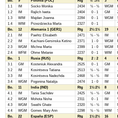
Bo.
9
Polonia (POL)
Rtg
½ :3½
3
1.1
IM
Socko Monika
2434
½ - ½
WGM
1.2
IM
Rajlich Iweta
2404
0 - 1
GM
1.3
WIM
Majdan Joanna
2284
0 - 1
WGM
1.4
WIM
Przezdziecka Marta
2327
0 - 1
Bo.
12
Alemania 1 (GER1)
Rtg
2½:1½
19
2.1
IM
Paehtz Elisabeth
2471
½ - ½
IM
2.2
IM
Kachiani-Gersinska Ketino
2371
1 - 0
WGM
2.3
WGM
Michna Marta
2399
1 - 0
WGM
2.4
WFM
Ohme Melanie
2237
0 - 1
WIM
Bo.
1
Rusia (RUS)
Rtg
2 : 2
4
3.1
GM
Kosteniuk Alexandra
2525
0 - 1
GM
3.2
IM
Kosintseva Tatiana
2513
½ - ½
IM
3.3
IM
Kosintseva Nadezhda
2468
½ - ½
IM
3.4
WGM
Pogonina Natalija
2474
1 - 0
IM
Bo.
11
India (IND)
Rtg
1½:2½
8
4.1
IM
Tania Sachdev
2425
½ - ½
GM
4.2
WGM
Mohota Nisha
2311
0 - 1
IM
4.3
WGM
Swathi Ghate
2320
½ - ½
IM
4.4
WGM
Gomes Mary Ann
2298
½ - ½
WIM
Bo.
22
España (ESP)
Rtg
1½:2½
16