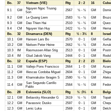
Bo.
37
Vietnam (VIE)
Rtg
2 : 2
16
Cuba
Nguyen Ngoc Truong
9.1
GM
2567
½ - ½
GM
Domin
Son
9.2
GM
Le Quang Liem
2583
½ - ½
GM
Bruzo
9.3
GM
Dao Thien Hai
2510
½ - ½
GM
Quez
9.4
CM
Nguyen Van Huy
2422
½ - ½
GM
Hern
Bo.
32
Dinamarca (DEN)
Rtg
½ : 3½
8
Israe
10.1
GM
Hansen Lars Bo
2570
0 - 1
GM
Gelfa
10.2
GM
Nielsen Peter Heine
2662
½ - ½
GM
Avruk
10.3
IM
Rasmussen Allan Stig
2513
0 - 1
GM
Post
10.4
IM
Glud Jakob Vang
2444
0 - 1
GM
Rods
Bo.
12
España (ESP)
Rtg
2 : 2
23
Bielo
11.1
GM
Vallejo Pons Francisco
2664
1 - 0
GM
Azaro
11.2
GM
Illescas Cordoba Miguel
2604
0 - 1
GM
Zhiga
11.3
GM
Khamrakulov Ibragim S
2580
½ - ½
GM
Aleks
San Segundo Carrillo
11.4
GM
2564
½ - ½
GM
Fedor
Pablo
Bo.
28
Eslovenia (SLO)
Rtg
½ :3½
6
Bulga
12.1
GM
Beliavsky Alexander G
2619
½ - ½
GM
Topal
12.2
GM
Pavasovic Dusko
2597
0 - 1
GM
Chepa
12.3
GM
Lenic Luka
2569
0 - 1
GM
Delch