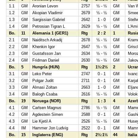
1.1
GM
Aronian Levon
2757
½ - ½
GM
Van 
1.2
GM
Akopian Vladimir
2679
½ - ½
GM
Smee
1.3
GM
Sargissian Gabriel
2642
1 - 0
GM
Stell
1.4
GM
Petrosian Tigran L
2629
½ - ½
GM
L'Ami
Bo.
11
Alemania 1 (GER1)
Rtg
2 : 2
1
Rusi
2.1
GM
Naiditsch Arkadij
2678
½ - ½
GM
Kramn
2.2
GM
Khenkin Igor
2647
½ - ½
GM
Grisc
2.3
GM
Gustafsson Jan
2634
½ - ½
GM
Moroz
2.4
GM
Fridman Daniel
2630
½ - ½
GM
Jako
Bo.
5
Hungría (HUN)
Rtg
1½:2½
2
Ucra
3.1
GM
Leko Peter
2747
0 - 1
GM
Ivanc
3.2
GM
Polgar Judit
2711
0 - 1
GM
Karja
3.3
GM
Almasi Zoltan
2663
1 - 0
GM
Eljan
3.4
GM
Balogh Csaba
2616
½ - ½
GM
Volok
Bo.
19
Noruega (NOR)
Rtg
1 : 3
4
Azer
4.1
GM
Carlsen Magnus
2786
½ - ½
GM
Mame
4.2
GM
Agdestein Simen
2588
0 - 1
GM
Gash
4.3
GM
Lie Kjetil A
2526
½ - ½
GM
Huse
4.4
IM
Hammer Jon Ludvig
2522
0 - 1
GM
Mamm
Bo.
15
Inglaterra (ENG)
Rtg
2½:1½
44
Italia