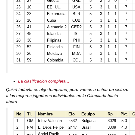
22
27
Grecia
GRE
5
2
3
0
7
23
10
EE. UU.
USA
5
3
1
1
7
24
23
Bielorrusia
BLR
5
3
1
1
7
25
16
Cuba
CUB
5
3
1
1
7
26
41
Alemania 2
GER2
5
3
1
1
7
27
45
Islandia
ISL
5
3
1
1
7
28
38
Filipinas
PHI
5
3
1
1
7
29
52
Finlandia
FIN
5
3
1
1
7
30
26
Moldava
MDA
5
3
1
1
7
31
59
Colombia
COL
5
3
1
1
7
La clasificación completa...
Quizá todavía es algo temprano, pero vamos a echar un vistazo
a los mejores jugadores individuales en la Olimpiada hasta
ahora:
No.
Ti.
Nombre
Elo
Equipo
Rp
Pkt.
1
GM
Iotov Valentin
2532
Bulgaria
3029
5.0
2
FM
El Debs Felipe
2447
Brasil
3009
4.0
Abdel Razik