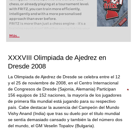
chess, or already playing at a tournament level:
with FRITZ, you can train more efficiently,
intelligently and with a more personalised
approach than ever before.
FRITZ is more than just a chess engine – it’s a
training revolution! Whether you’re taking your
first steps into the world of club chess, or already
Más...
playing at a tournament level: with FRITZ, you can
train more efficiently, intelligently and with a
more personalised approach than ever before.
XXXVIII Olimpiada de Ajedrez en
Dresde 2008
La Olimpiada de Ajedrez de Dresde se celebra entre el 12
y el 25 de noviembre de 2008, en el Centro Internacional
de Congresos de Dresde (Sajonia, Alemania) Participan
156 equipos de 152 naciones, la mayoría de los jugadores
de primera fila mundial está jugando para su respectivo
país. Cabe destacar la ausencia del Campeón del Mundo
Vishy Anand (India) que tras su duelo por el título mundial
se sentía demasiado cansado y también la del número dos
del mundo, el GM Veselin Topalov (Bulgaria).