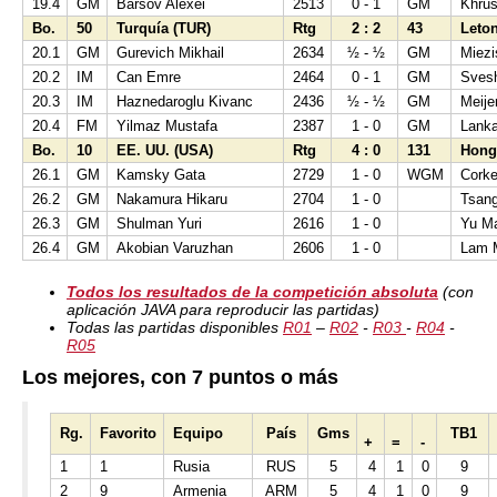
19.4
GM
Barsov Alexei
2513
0 - 1
GM
Khrus
Bo.
50
Turquía (TUR)
Rtg
2 : 2
43
Leton
20.1
GM
Gurevich Mikhail
2634
½ - ½
GM
Miez
20.2
IM
Can Emre
2464
0 - 1
GM
Sves
20.3
IM
Haznedaroglu Kivanc
2436
½ - ½
GM
Meije
20.4
FM
Yilmaz Mustafa
2387
1 - 0
GM
Lanka
Bo.
10
EE. UU. (USA)
Rtg
4 : 0
131
Hong
26.1
GM
Kamsky Gata
2729
1 - 0
WGM
Cork
26.2
GM
Nakamura Hikaru
2704
1 - 0
Tsang
26.3
GM
Shulman Yuri
2616
1 - 0
Yu M
26.4
GM
Akobian Varuzhan
2606
1 - 0
Lam 
Todos los resultados de la competición absoluta
(con
aplicación JAVA para reproducir las partidas)
Todas las partidas disponibles
R01
–
R02
-
R03
-
R04
-
R05
Los mejores, con 7 puntos o más
Rg.
Favorito
Equipo
País
Gms
TB1
+
=
-
1
1
Rusia
RUS
5
4
1
0
9
2
9
Armenia
ARM
5
4
1
0
9