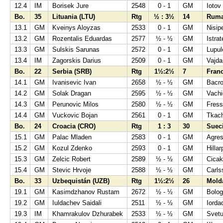
12.4
IM
Borisek Jure
2548
0 - 1
GM
Iotov
Bo.
35
Lituania (LTU)
Rtg
½ : 3½
14
Ruma
13.1
GM
Kveinys Aloyzas
2533
0 - 1
GM
Nisip
13.2
GM
Rozentalis Eduardas
2577
½ - ½
GM
Istra
13.3
GM
Sulskis Sarunas
2572
0 - 1
GM
Lupul
13.4
IM
Zagorskis Darius
2509
0 - 1
GM
Vajda
Bo.
22
Serbia (SRB)
Rtg
1½:2½
7
Franc
14.1
GM
Ivanisevic Ivan
2658
½ - ½
GM
Bacro
14.2
GM
Solak Dragan
2595
½ - ½
GM
Vachi
14.3
GM
Perunovic Milos
2580
½ - ½
GM
Fress
14.4
GM
Vuckovic Bojan
2561
0 - 1
GM
Tkach
Bo.
24
Croacia (CRO)
Rtg
1 : 3
30
Suec
15.1
GM
Palac Mladen
2583
0 - 1
GM
Agres
15.2
GM
Kozul Zdenko
2593
0 - 1
GM
Hilla
15.3
GM
Zelcic Robert
2589
½ - ½
GM
Cicak
15.4
GM
Stevic Hrvoje
2588
½ - ½
GM
Carls
Bo.
33
Uzbequistán (UZB)
Rtg
1½:2½
26
Mold
19.1
GM
Kasimdzhanov Rustam
2672
½ - ½
GM
Bolog
19.2
GM
Iuldachev Saidali
2511
½ - ½
GM
Iorda
19.3
IM
Khamrakulov Dzhurabek
2533
½ - ½
GM
Svetu