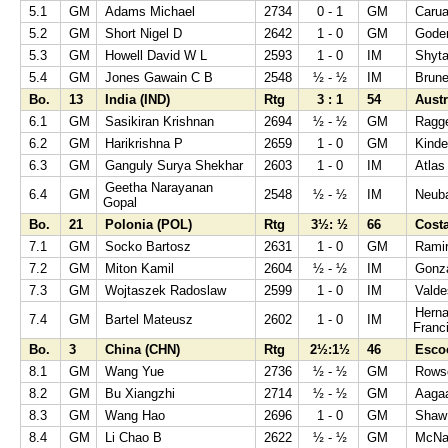
5.1
GM
Adams Michael
2734
0 - 1
GM
Carua
5.2
GM
Short Nigel D
2642
1 - 0
GM
Gode
5.3
GM
Howell David W L
2593
1 - 0
IM
Shyta
5.4
GM
Jones Gawain C B
2548
½ - ½
IM
Brune
Bo.
13
India (IND)
Rtg
3 : 1
54
Austr
6.1
GM
Sasikiran Krishnan
2694
½ - ½
GM
Ragg
6.2
GM
Harikrishna P
2659
1 - 0
GM
Kinde
6.3
GM
Ganguly Surya Shekhar
2603
1 - 0
IM
Atlas
Geetha Narayanan
6.4
GM
2548
½ - ½
IM
Neuba
Gopal
Bo.
21
Polonia (POL)
Rtg
3½: ½
66
Cost
7.1
GM
Socko Bartosz
2631
1 - 0
GM
Ramir
7.2
GM
Miton Kamil
2604
½ - ½
IM
Gonza
7.3
GM
Wojtaszek Radoslaw
2599
1 - 0
IM
Valde
Hern
7.4
GM
Bartel Mateusz
2602
1 - 0
IM
Franc
Bo.
3
China (CHN)
Rtg
2½:1½
46
Esco
8.1
GM
Wang Yue
2736
½ - ½
GM
Rows
8.2
GM
Bu Xiangzhi
2714
½ - ½
GM
Aaga
8.3
GM
Wang Hao
2696
1 - 0
GM
Shaw
8.4
GM
Li Chao B
2622
½ - ½
GM
McNa