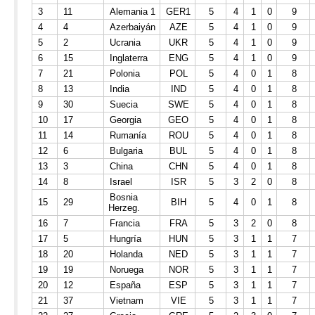
3
11
Alemania 1
GER1
5
4
1
0
9
4
4
Azerbaiyán
AZE
5
4
1
0
9
5
2
Ucrania
UKR
5
4
1
0
9
6
15
Inglaterra
ENG
5
4
1
0
9
7
21
Polonia
POL
5
4
0
1
8
8
13
India
IND
5
4
0
1
8
9
30
Suecia
SWE
5
4
0
1
8
10
17
Georgia
GEO
5
4
0
1
8
11
14
Rumanía
ROU
5
4
0
1
8
12
6
Bulgaria
BUL
5
4
0
1
8
13
3
China
CHN
5
4
0
1
8
14
8
Israel
ISR
5
3
2
0
8
Bosnia
15
29
BIH
5
4
0
1
8
Herzeg.
16
7
Francia
FRA
5
3
2
0
8
17
5
Hungría
HUN
5
3
1
1
7
18
20
Holanda
NED
5
3
1
1
7
19
19
Noruega
NOR
5
3
1
1
7
20
12
España
ESP
5
3
1
1
7
21
37
Vietnam
VIE
5
3
1
1
7