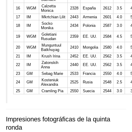
Calzetta
16
WGM
2328
España
2612
3.5
Monica
17
IM
Mkrtchian Lilit
2443
Armenia
2601
4.0
Socko
18
IM
2434
Polonia
2587
3.0
Monika
Goletiani
19
WGM
2359
EE. UU.
2584
4.5
Rusudan
Munguntuul
20
WGM
2410
Mongolia
2580
4.0
Batkhuyag
21
IM
Krush Irina
2452
EE. UU.
2562
3.5
Zatonskih
22
IM
2440
EE. UU.
2562
3.5
Anna
23
GM
Sebag Marie
2533
Francia
2550
4.0
Kosteniuk
24
GM
2525
Rusia
2548
2.5
Alexandra
25
GM
Cramling Pia
2550
Suecia
2544
3.0
Impresiones fotográficas de la quinta
ronda