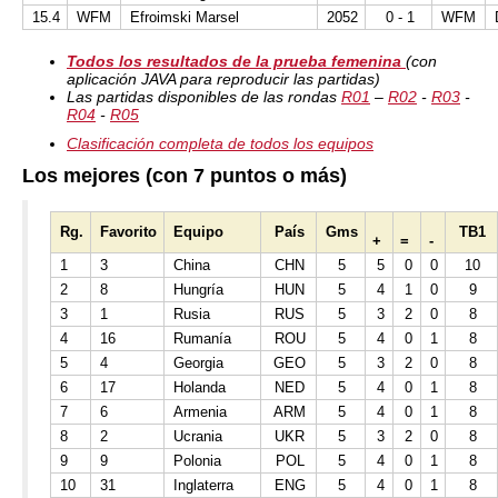
15.4
WFM
Efroimski Marsel
2052
0 - 1
WFM
Todos los resultados de la prueba femenina
(con
aplicación JAVA para reproducir las partidas)
Las partidas disponibles de las rondas
R01
–
R02
-
R03
-
R04
-
R05
Clasificación completa de todos los equipos
Los mejores (con 7 puntos o más)
Rg.
Favorito
Equipo
País
Gms
TB1
+
=
-
1
3
China
CHN
5
5
0
0
10
2
8
Hungría
HUN
5
4
1
0
9
3
1
Rusia
RUS
5
3
2
0
8
4
16
Rumanía
ROU
5
4
0
1
8
5
4
Georgia
GEO
5
3
2
0
8
6
17
Holanda
NED
5
4
0
1
8
7
6
Armenia
ARM
5
4
0
1
8
8
2
Ucrania
UKR
5
3
2
0
8
9
9
Polonia
POL
5
4
0
1
8
10
31
Inglaterra
ENG
5
4
0
1
8