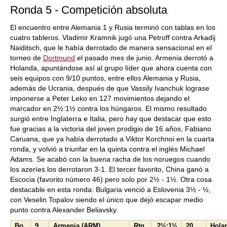
Ronda 5 - Competición absoluta
El encuentro entre Alemania 1 y Rusia terminó con tablas en los
cuatro tableros. Vladimir Kramnik jugó una Petroff contra Arkadij
Naiditsch, que le había derrotado de manera sensacional en el
torneo de
Dortmund
el pasado mes de junio. Armenia derrotó a
Holanda, apuntándose así al grupo líder que ahora cuenta con
seis equipos con 9/10 puntos, entre ellos Alemania y Rusia,
además de Ucrania, después de que Vassily Ivanchuk lograse
imponerse a Peter Leko en 127 movimientos dejando el
marcador en 2½:1½ contra los húngaros. El mismo resultado
surgió entre Inglaterra e Italia, pero hay que destacar que esto
fue gracias a la victoria del joven prodigio de 16 años, Fabiano
Caruana, que ya había derrotado a Viktor Korchnoi en la cuarta
ronda, y volvió a triunfar en la quinta contra el inglés Michael
Adams. Se acabó con la buena racha de los noruegos cuando
los azeríes los derrotaron 3-1. El tercer favorito, China ganó a
Escocia (favorito número 46) pero solo por 2½ - 1½. Otra cosa
destacable en esta ronda: Bulgaria venció a Eslovenia 3½ - ½,
con Veselin Topalov siendo el único que dejó escapar medio
punto contra Alexander Beliavsky.
Bo.
9
Armenia (ARM)
Rtg
2½:1½
20
Hola