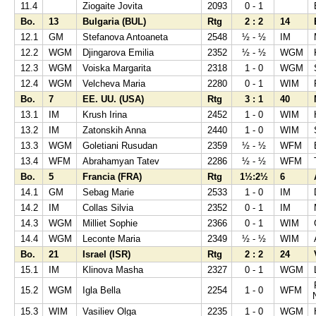
11.4
Ziogaite Jovita
2093
0 - 1
Bo.
13
Bulgaria (BUL)
Rtg
2 : 2
14
12.1
GM
Stefanova Antoaneta
2548
½ - ½
IM
12.2
WGM
Djingarova Emilia
2352
½ - ½
WGM
12.3
WGM
Voiska Margarita
2318
1 - 0
WGM
12.4
WGM
Velcheva Maria
2280
0 - 1
WIM
Bo.
7
EE. UU. (USA)
Rtg
3 : 1
40
13.1
IM
Krush Irina
2452
1 - 0
WIM
13.2
IM
Zatonskih Anna
2440
1 - 0
WIM
13.3
WGM
Goletiani Rusudan
2359
½ - ½
WFM
13.4
WFM
Abrahamyan Tatev
2286
½ - ½
WFM
Bo.
5
Francia (FRA)
Rtg
1½:2½
6
14.1
GM
Sebag Marie
2533
1 - 0
IM
14.2
IM
Collas Silvia
2352
0 - 1
IM
14.3
WGM
Milliet Sophie
2366
0 - 1
WIM
14.4
WGM
Leconte Maria
2349
½ - ½
WIM
Bo.
21
Israel (ISR)
Rtg
2 : 2
24
15.1
IM
Klinova Masha
2327
0 - 1
WGM
15.2
WGM
Igla Bella
2254
1 - 0
WFM
15.3
WIM
Vasiliev Olga
2235
1 - 0
WGM