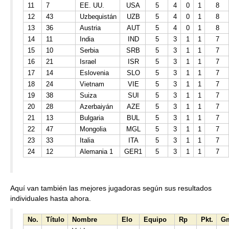
11
7
EE. UU.
USA
5
4
0
1
8
12
43
Uzbequistán
UZB
5
4
0
1
8
13
36
Austria
AUT
5
4
0
1
8
14
11
India
IND
5
3
1
1
7
15
10
Serbia
SRB
5
3
1
1
7
16
21
Israel
ISR
5
3
1
1
7
17
14
Eslovenia
SLO
5
3
1
1
7
18
24
Vietnam
VIE
5
3
1
1
7
19
38
Suiza
SUI
5
3
1
1
7
20
28
Azerbaiyán
AZE
5
3
1
1
7
21
13
Bulgaria
BUL
5
3
1
1
7
22
47
Mongolia
MGL
5
3
1
1
7
23
33
Italia
ITA
5
3
1
1
7
24
12
Alemania 1
GER1
5
3
1
1
7
Aquí van también las mejores jugadoras según sus resultados
individuales hasta ahora.
No.
Título
Nombre
Elo
Equipo
Rp
Pkt.
G