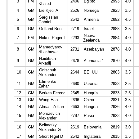
3
FM
2406
Egipto
2993
4.0
Khaled
4
GM
Lie Kjetil A
2526
Noruega
2923
3.5
Sargissian
5
GM
2642
Armenia
2892
4.5
Gabriel
6
GM
Gelfand Boris
2719
Israel
2888
3.5
Nueva
7
FM
Nokes Roger I
2293
2884
4.0
Zealanda
Mamedyarov
8
GM
2731
Azerbaiyán
2878
4.0
Shakhriyar
Naiditsch
9
GM
2678
Alemania 1
2870
4.0
Arkadij
Onischuk
10
GM
2644
EE. UU.
2863
3.5
Alexander
Efimenko
11
GM
2680
Ucrania
2833
2.5
Zahar
12
GM
Berkes Ferenc
2645
Hungría
2833
2.5
13
GM
Wang Hao
2696
China
2831
3.5
14
GM
Almasi Zoltan
2663
Hungría
2826
4.0
Morozevich
15
GM
2787
Rusia
2823
4.0
Alexander
Beliavsky
16
GM
2619
Eslovenia
2819
3.0
Alexander G
17
GM
Short Nigel D
2642
Inglaterra
2815
3.5