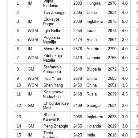
Vajda
1
IM
2380
Hungría
2978
4.0
Szidonia
2
Tan Zhongyi
2395
China
2934
4.0
Ciuksyte
3
IM
2339
Inglaterra
2875
5.0
Dagne
4
WGM
Igla Bella
2254
Israel
2874
4.0
Pogonina
5
WGM
2474
Rusia
2864
3.0
Natalija
6
IM
Moser Eva
2376
Austria
2790
4.0
Zdebskaja
7
WGM
2419
Ucrania
2765
4.0
Natalia
Stefanova
8
GM
2548
Bulgaria
2672
3.5
Antoaneta
9
WGM
Hou Yifan
2578
China
2655
4.0
10
WGM
Shen Yang
2450
China
2651
3.5
Kosintseva
11
IM
2468
Rusia
2639
4.5
Nadezhda
Chiburdanidze
12
GM
2489
Georgia
2634
3.0
Maia
Bhatia
13
2065
Inglaterra
2633
3.0
Kanwal K
14
GM
Peng Zhaoqin
2455
Holanda
2619
3.0
Tania
15
IM
2425
India
2618
4.0
Sachdev