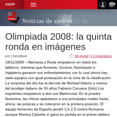
SHOP
TOGGLE
NAVIGATION
Noticias de ajedrez
Olimpiada 2008: la quinta
ronda en imágenes
por ChessBase
Me gusta!
|
0 Comentarios
18/11/2008 – Alemania y Rusia empataron en todos los
tableros, mientras que Armenia, Ucrania, Azerbaiyán e
Inglaterra ganaron sus enfrentamientos con lo cual ahora hay
siete equipos con igual puntuación en la cima de la clasificación.
La sorpresa del día fue la derrota de Michael Adams a manos
del prodigio italiano de 16 años Fabiano Caruana (foto) Los
españoles empataron a dos con Bielorrusia. En la prueba
femenina, las chinas aplastaron a sus principales rivales hasta
ahora, las polacas y se colocaron en la primera posición. El
equipo femenino de España perdió 1,5-2,5 contra Rumanía,
aunque Monica Calzetta sí ganó su partida en el primer tablero