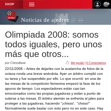
SHOP
TOGGLE
NAVIGATION
Noticias de ajedrez
Olimpiada 2008: somos
todos iguales, pero unos
más que otros...
por ChessBase
Me gusta!
|
0 Comentarios
22/11/2008 – Antes de dejarles con la avalancha de fotos de la
octava ronda una breve anécdota. Ayer un árbitro cumplió con
su tarea y fue suspendido por ello. Lo que ocurrió: en una de
las mesas de la competición femenina empezó la fase de los
apuros de tiempo. Los espectadores están casi tan
emocionados como las propias jugadoras y están a punto de
subirse a las mesas. El árbitro alemán se enfrenta al jaleo para
proteger a las jugadoras, haciendo "¡chisss!.. "chisss!"
Normalmente suele bastar con esto pero no en este caso. Hay