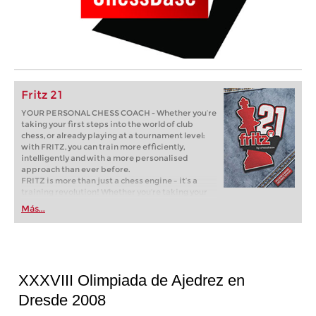
Fritz 21
YOUR PERSONAL CHESS COACH - Whether you’re
taking your first steps into the world of club
chess, or already playing at a tournament level:
with FRITZ, you can train more efficiently,
intelligently and with a more personalised
approach than ever before.
FRITZ is more than just a chess engine – it’s a
training revolution! Whether you’re taking your
first steps into the world of club chess, or already
Más...
playing at a tournament level: with FRITZ, you can
train more efficiently, intelligently and with a
more personalised approach than ever before.
XXXVIII Olimpiada de Ajedrez en
Dresde 2008