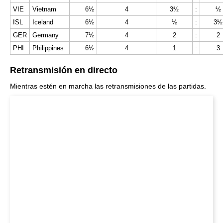
VIE
Vietnam
6½
4
3½
:
½
ISL
Iceland
6½
4
½
:
3½
GER
Germany
7½
4
2
:
2
PHI
Philippines
6½
4
1
:
3
Retransmisión en directo
Mientras estén en marcha las retransmisiones de las partidas.