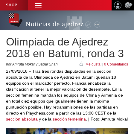
SHOP
TOGGLE
NAVIGATION
Noticias de ajedrez
Olimpiada de Ajedrez
2018 en Batumi, ronda 3
por Amruta Mokal y Sagar Shah
Me gusta!
|
0 Comentarios
27/09/2018 – Tras tres rondas disputadas en la sección
absoluta de la Olimpiada de Ajedrez en Batumi quedan 18
equipos con el marcador perfecto. Francia encabeza la
clasificación al tener la mejor valoración de desempate. En la
sección femenina mandan los equipos de China y Armenia de
en total diez equipos que igualmente tienen la máxima
puntuación posible. Hay retransmisiones de las partidas en
directo en Playchess.com a partir de las 13:00 CEST de la
sección absoluta
y de la
sección femenina
. | Foto: Amruta Mokal