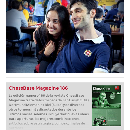
ChessBase Magazine 186
La edición número 186 de la revista ChessBase
Magazine trata de los torneos de San Luis (EE.UU.),
Dortmund (Alemania), Biel (Suiza) y de diversos
otros torneos más disputados durante los
últimos meses. Además inlcuye diez nuevas ideas
para aperturas, las mejores combinaciones,
artículos sobre estrategia y, como no, finales de
partidas.