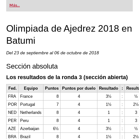
Más...
Olimpiada de Ajedrez 2018 en
Batumi
Del 23 de septiembre al 06 de octubre de 2018
Sección absoluta
Los resultados de la ronda 3 (sección abierta)
Fed.
Equipo
Puntos
Puntos por duelo
Resultado
:
Resul
FRA
France
8
4
3½
:
½
POR
Portugal
7
4
1½
:
2½
NED
Netherlands
8
4
1
:
3
PER
Peru
8
4
1
:
3
AZE
Azerbaijan
6½
4
3½
:
½
BRA
Brazil
8
4
1½
:
2½