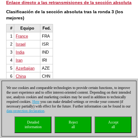
Enlace directo a las retransmisiones de la sección absoluta
Clasificación de la sección absoluta tras la ronda 3 (los
mejores)
#
Equipo
Fed.
1
France
FRA
2
Israel
ISR
3
India
IND
4
Iran
IRI
5
Azerbaijan
AZE
6
China
CHN
7
Croatia
CRO
We use cookies and comparable technologies to provide certain functions, to improve
8
Greece
GRE
the user experience and to offer interest-oriented content. Depending on their intended
use, analysis cookies and marketing cookies may be used in addition to technically
Vietnam
VIE
required cookies.
Here
you can make detailed settings or revoke your consent (if
necessary partially) with effect for the future. Further information can be found in our
Sweden
SWE
data protection declaration
.
11
England
ENG
Detailed
Reject
Accept
12
Ukraine
UKR
information
all
all
Armenia
ARM