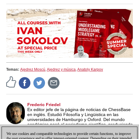
Temas:
Ajedrez Moscú
,
Ajedrez y música
,
Anatoly Karpov
Frederic Friedel
Ex editor jefe de la página de noticias de ChessBase
en inglés. Estudió Filosofía y Lingüistica en las
universidades de Hamburgo y Oxford. Del mundo
académico pasó al periodismo científico, produciendo
documentales para la televisión alemana. En 1986 fue uno de
We use cookies and comparable technologies to provide certain functions, to improve
los fundadores de ChessBase.
the user experience and to offer interest-oriented content. Depending on their intended