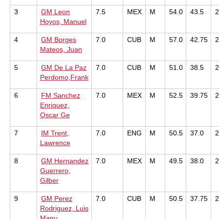
3
GM Leon
7.5
MEX
M
54.0
43.5
Hoyos, Manuel
4
GM Borges
7.0
CUB
M
57.0
42.75
Mateos, Juan
5
GM De La Paz
7.0
CUB
M
51.0
38.5
Perdomo,Frank
6
FM Sanchez
7.0
MEX
M
52.5
39.75
Enriquez,
Oscar Ge
7
IM Trent,
7.0
ENG
M
50.5
37.0
Lawrence
8
GM Hernandez
7.0
MEX
M
49.5
38.0
Guerrero,
Gilber
9
GM Perez
7.0
CUB
M
50.5
37.75
Rodriguez, Luis
Manu