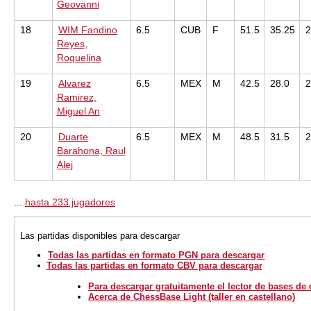
Geovanni
18
WIM Fandino
6.5
CUB
F
51.5
35.25
Reyes,
Roquelina
19
Alvarez
6.5
MEX
M
42.5
28.0
Ramirez,
Miguel An
20
Duarte
6.5
MEX
M
48.5
31.5
Barahona, Raul
Alej
...
hasta 233 jugadores
Las partidas disponibles para descargar
Todas las partidas en formato PGN para descargar
Todas las partidas en formato CBV para descargar
Para descargar gratuitamente el lector de bases de
Acerca de ChessBase Light (taller en castellano)