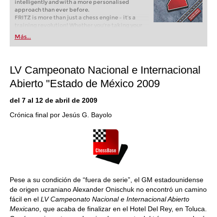
intelligently and with a more personalised
approach than ever before.
FRITZ is more than just a chess engine – it’s a
training revolution! Whether you’re taking your
first steps into the world of club chess, or already
Más...
playing at a tournament level: with FRITZ, you can
train more efficiently, intelligently and with a
more personalised approach than ever before.
LV Campeonato Nacional e Internacional
Abierto "Estado de México 2009
del 7 al 12 de abril de 2009
Crónica final por Jesús G. Bayolo
Pese a su condición de “fuera de serie”, el GM estadounidense
de origen ucraniano Alexander Onischuk no encontró un camino
fácil en el
LV Campeonato Nacional e Internacional Abierto
Mexicano
, que acaba de finalizar en el Hotel Del Rey, en Toluca.