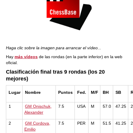
Haga clic sobre la imagen para arrancar el vídeo...
Hay
más vídeos
de las rondas (en la parte inferior) en la web
oficial.
Clasificación final tras 9 rondas (los 20
mejores)
Lugar
Nombre
Puntos
Fed.
M/F
BH
SB
R
1
GM Onischuk,
7.5
USA
M
57.0
47.25
Alexander
2
GM Cordova,
7.5
PER
M
51.5
41.25
Emilio