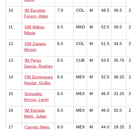
10
IM Escobar
7.0
COL
M
48.5
36.5
Forero, Alder
11
GM Mitkov,
6.5
MKD
M
52.5
36.0
Nikola
12
GM Zapata,
6.5
COL
M
51.5
34.5
Alonso
13
IM Perez
6.5
CUB
M
53.5
35.75
Garcia, Rodney
14
FM Dominguez
6.5
MEX
M
52.5
36.25
Aguilar, Guiller
15
Gonzalez
6.5
MEX
M
46.0
31.25
Arroyo, Lenin
16
IM Estrada
6.5
MEX
M
46.0
32.0
Nieto, Julian
17
Carreto Nieto,
6.5
MEX
M
44.0
28.25