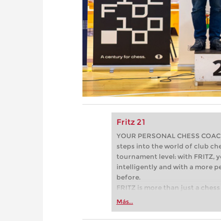
Fritz 21
YOUR PERSONAL CHESS COACH - 
steps into the world of club che
tournament level: with FRITZ, y
intelligently and with a more 
before.
FRITZ is more than just a chess 
Whether you’re taking your firs
Más...
or already playing at a tournam
more efficiently, intelligently