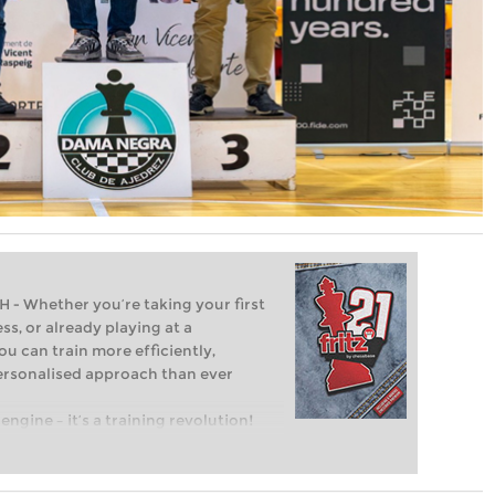
Whether you’re taking your first
ss, or already playing at a
ou can train more efficiently,
personalised approach than ever
engine – it’s a training revolution!
t steps into the world of club chess,
ent level: with FRITZ, you can train
 and with a more personalised