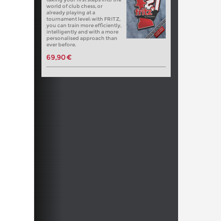
world of club chess, or
already playing at a
tournament level: with FRITZ,
you can train more efficiently,
intelligently and with a more
personalised approach than
ever before.
69,90 €