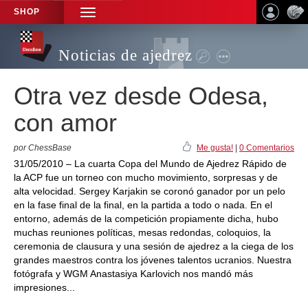
SHOP
TOGGLE
NAVIGATION
Noticias de ajedrez
Otra vez desde Odesa,
con amor
por ChessBase
Me gusta!
|
0 Comentarios
31/05/2010 – La cuarta Copa del Mundo de Ajedrez Rápido de
la ACP fue un torneo con mucho movimiento, sorpresas y de
alta velocidad. Sergey Karjakin se coronó ganador por un pelo
en la fase final de la final, en la partida a todo o nada. En el
entorno, además de la competición propiamente dicha, hubo
muchas reuniones políticas, mesas redondas, coloquios, la
ceremonia de clausura y una sesión de ajedrez a la ciega de los
grandes maestros contra los jóvenes talentos ucranios. Nuestra
fotógrafa y WGM Anastasiya Karlovich nos mandó más
impresiones...