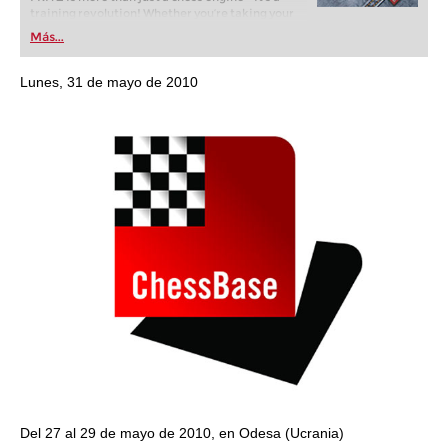
training revolution! Whether you’re taking your
first steps into the world of club chess, or already
Más...
playing at a tournament level: with FRITZ, you can
train more efficiently, intelligently and with a
more personalised approach than ever before.
Lunes, 31 de mayo de 2010
Del 27 al 29 de mayo de 2010, en Odesa (Ucrania)