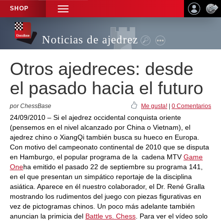
SHOP
TOGGLE
NAVIGATION
Noticias de ajedrez
Otros ajedreces: desde
el pasado hacia el futuro
por ChessBase
Me gusta!
|
0 Comentarios
24/09/2010 – Si el ajedrez occidental conquista oriente
(pensemos en el nivel alcanzado por China o Vietnam), el
ajedrez chino o XiangQi también busca su hueco en Europa.
Con motivo del campeonato continental de 2010 que se disputa
en Hamburgo, el popular programa de la cadena MTV
Game
One
ha emitido el pasado 22 de septiembre su programa 141,
en el que presentan un simpático reportaje de la disciplina
asiática. Aparece en él nuestro colaborador, el Dr. René Gralla
mostrando los rudimentos del juego con piezas figurativas en
vez de pictogramas chinos. Un poco más adelante también
anuncian la primicia del
Battle vs. Chess
. Para ver el vídeo solo