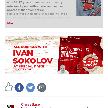
with FRITZ, you can train more efficiently,
intelligently and with a more personalised
approach than ever before.
FRITZ is more than just a chess engine – it’s a
training revolution! Whether you’re taking your
first steps into the world of club chess, or already
Más...
playing at a tournament level: with FRITZ, you can
train more efficiently, intelligently and with a
more personalised approach than ever before.
ChessBase