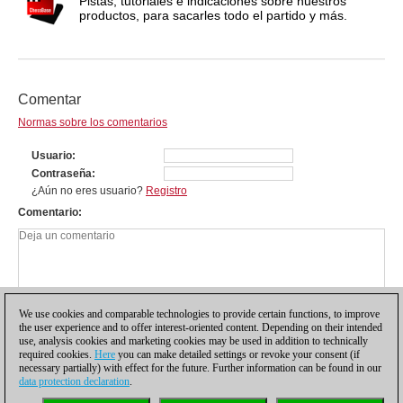
Pistas, tutoriales e indicaciones sobre nuestros
productos, para sacarles todo el partido y más.
Comentar
Normas sobre los comentarios
Usuario
Contraseña
¿Aún no eres usuario?
Registro
Comentario
We use cookies and comparable technologies to provide certain functions, to improve
the user experience and to offer interest-oriented content. Depending on their intended
use, analysis cookies and marketing cookies may be used in addition to technically
required cookies.
Here
you can make detailed settings or revoke your consent (if
necessary partially) with effect for the future. Further information can be found in our
data protection declaration
.