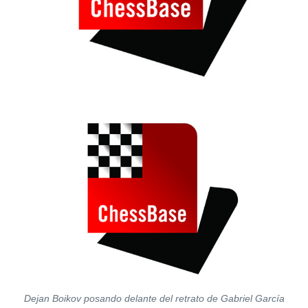
Dejan Boikov posando delante del retrato de Gabriel García