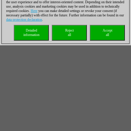
the user experience and to offer interest-oriented content. Depending on their intended
use, analysis cookies and marketing cookies may be used in addition to technically
required cookies.
Here
you can make detailed settings or revoke your consent (if
necessary partially) with effect for the future. Further information can be found in our
data protection declaration
.
Detailed
Reject
Accept
information
all
all