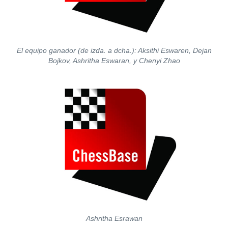
El equipo ganador (de izda. a dcha.): Aksithi Eswaren, Dejan
Bojkov, Ashritha Eswaran, y Chenyi Zhao
Ashritha Esrawan