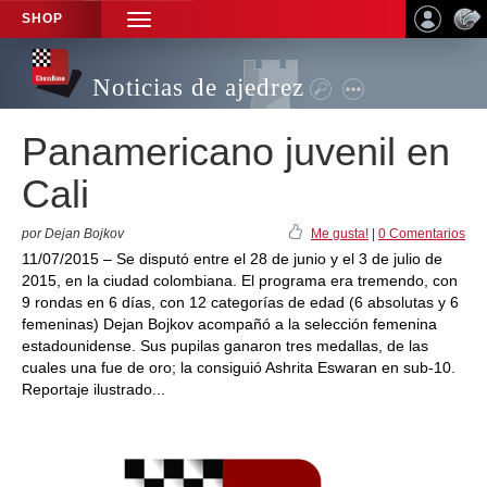
SHOP
TOGGLE
NAVIGATION
Noticias de ajedrez
Panamericano juvenil en
Cali
por Dejan Bojkov
Me gusta!
|
0 Comentarios
11/07/2015 – Se disputó entre el 28 de junio y el 3 de julio de
2015, en la ciudad colombiana. El programa era tremendo, con
9 rondas en 6 días, con 12 categorías de edad (6 absolutas y 6
femeninas) Dejan Bojkov acompañó a la selección femenina
estadounidense. Sus pupilas ganaron tres medallas, de las
cuales una fue de oro; la consiguió Ashrita Eswaran en sub-10.
Reportaje ilustrado...