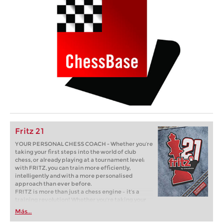
Fritz 21
YOUR PERSONAL CHESS COACH - Whether you’re
taking your first steps into the world of club
chess, or already playing at a tournament level:
with FRITZ, you can train more efficiently,
intelligently and with a more personalised
approach than ever before.
FRITZ is more than just a chess engine – it’s a
training revolution! Whether you’re taking your
first steps into the world of club chess, or already
Más...
playing at a tournament level: with FRITZ, you can