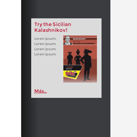
Try the Sicilian
Kalashnikov!
Loren ipsum.
Loren ipsum.
Loren ipsum.
Loren ipsum.
Más...