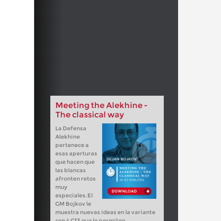
Meeting the Alekhine -
The classical way
La Defensa
Alekhine
pertenece a
esas aperturas
que hacen que
las blancas
afronten retos
muy
especiales. El
GM Bojkov le
muestra nuevas ideas en la variante
con 4.Cf3 que le permiten