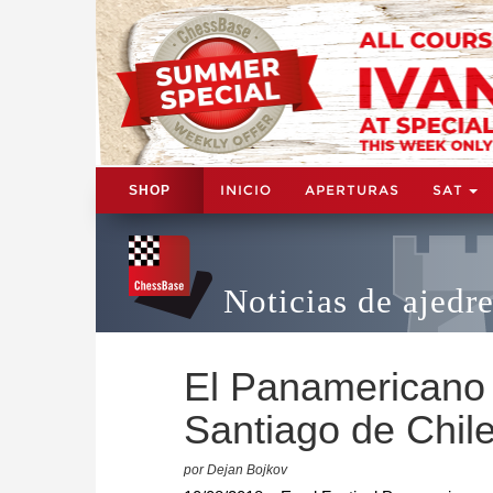
INICIO
APERTURAS
SAT
SHOP
Noticias de ajedr
El Panamericano 
Santiago de Chil
por Dejan Bojkov