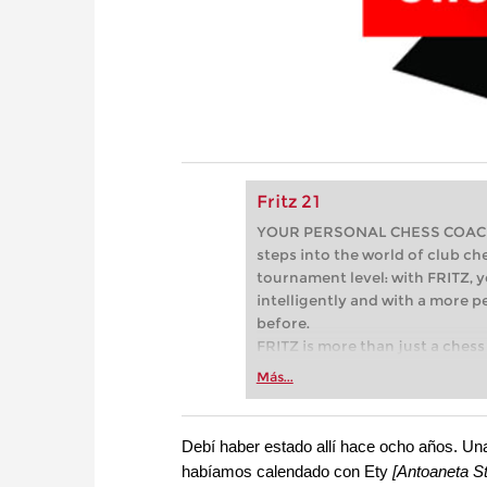
Fritz 21
YOUR PERSONAL CHESS COACH - 
steps into the world of club che
tournament level: with FRITZ, y
intelligently and with a more 
before.
FRITZ is more than just a chess 
Whether you’re taking your firs
Más...
or already playing at a tournam
more efficiently, intelligently
approach than ever before.
Debí haber estado allí hace ocho años. Una
habíamos calendado con Ety
[Antoaneta S