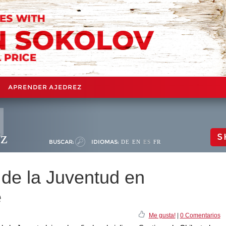
APRENDER AJEDREZ
ez
S
BUSCAR:
IDIOMAS:
DE
EN
ES
FR
de la Juventud en
e
Me gusta!
|
0 Comentarios