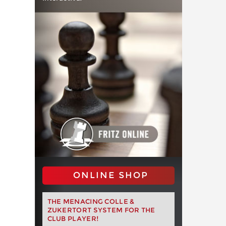
ONLINE SHOP
THE MENACING COLLE &
ZUKERTORT SYSTEM FOR THE
CLUB PLAYER!