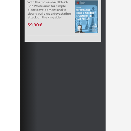
With the moves d4-Nf3-e3-
Bd3 White aims for simple
piece development and to
slowly build up a devastating
attack on the kingside!
39,90 €