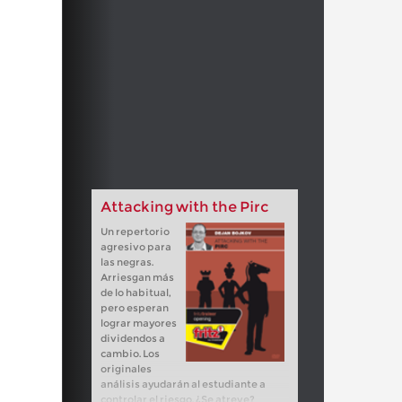
Attacking with the Pirc
Un repertorio
agresivo para
las negras.
Arriesgan más
de lo habitual,
pero esperan
lograr mayores
dividendos a
cambio. Los
originales
análisis ayudarán al estudiante a
controlar el riesgo. ¿Se atreve?