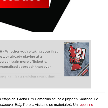
Whether you’re taking your first
ss, or already playing at a
ou can train more efficiently,
personalised approach than ever
engine – it’s a training revolution!
t steps into the world of club chess,
ent level: with FRITZ, you can train
 and with a more personalised
 etapa del Grand Prix Femenino se iba a jugar en Santiago. Lo
tefanova -Ed.]
. Pero la visita no se materializó. Un
repentino