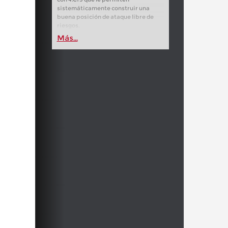
sistemáticamente construir una
buena posición de ataque libre de
riesgos.
Más...