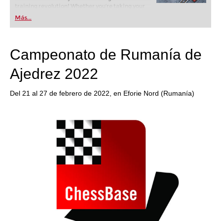
training revolution! Whether you’re taking your
first steps into the world of club chess, or already
Más...
playing at a tournament level: with FRITZ, you can
train more efficiently, intelligently and with a
more personalised approach than ever before.
Campeonato de Rumanía de
Ajedrez 2022
Del 21 al 27 de febrero de 2022, en Eforie Nord (Rumanía)