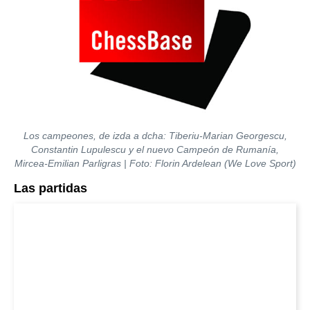
Los campeones, de izda a dcha: Tiberiu-Marian Georgescu,
Constantin Lupulescu y el nuevo Campeón de Rumanía,
Mircea-Emilian Parligras
| Foto: Florin Ardelean (
We Love Sport)
Las partidas