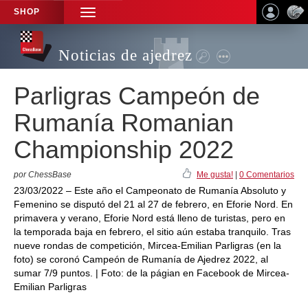
SHOP
TOGGLE
NAVIGATION
Noticias de ajedrez
Parligras Campeón de
Rumanía Romanian
Championship 2022
por ChessBase
Me gusta!
|
0 Comentarios
23/03/2022 – Este año el Campeonato de Rumanía Absoluto y
Femenino se disputó del 21 al 27 de febrero, en Eforie Nord. En
primavera y verano, Eforie Nord está lleno de turistas, pero en
la temporada baja en febrero, el sitio aún estaba tranquilo. Tras
nueve rondas de competición, Mircea-Emilian Parligras (en la
foto) se coronó Campeón de Rumanía de Ajedrez 2022, al
sumar 7/9 puntos. | Foto: de la págian en Facebook de Mircea-
Emilian Parligras