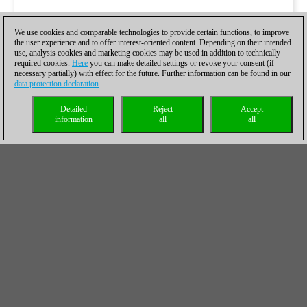
We use cookies and comparable technologies to provide certain functions, to improve
the user experience and to offer interest-oriented content. Depending on their intended
use, analysis cookies and marketing cookies may be used in addition to technically
required cookies.
Here
you can make detailed settings or revoke your consent (if
necessary partially) with effect for the future. Further information can be found in our
data protection declaration
.
Detailed
Reject
Accept
information
all
all