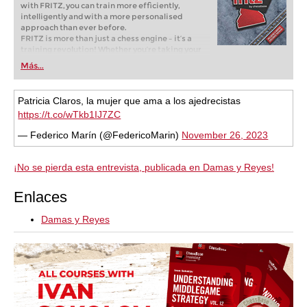
with FRITZ, you can train more efficiently,
intelligently and with a more personalised
approach than ever before.
FRITZ is more than just a chess engine – it’s a
training revolution! Whether you’re taking your
first steps into the world of club chess, or already
Más...
playing at a tournament level: with FRITZ, you can
train more efficiently, intelligently and with a
more personalised approach than ever before.
Patricia Claros, la mujer que ama a los ajedrecistas
https://t.co/wTkb1IJ7ZC
— Federico Marín (@FedericoMarin)
November 26, 2023
¡No se pierda esta entrevista, publicada en Damas y Reyes!
Enlaces
Damas y Reyes