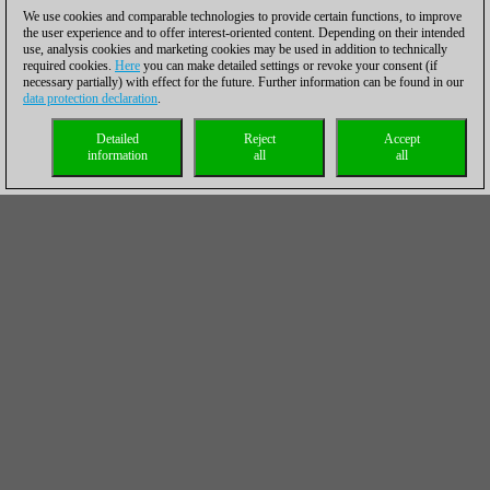
We use cookies and comparable technologies to provide certain functions, to improve
the user experience and to offer interest-oriented content. Depending on their intended
use, analysis cookies and marketing cookies may be used in addition to technically
required cookies.
Here
you can make detailed settings or revoke your consent (if
necessary partially) with effect for the future. Further information can be found in our
data protection declaration
.
Detailed
Reject
Accept
information
all
all