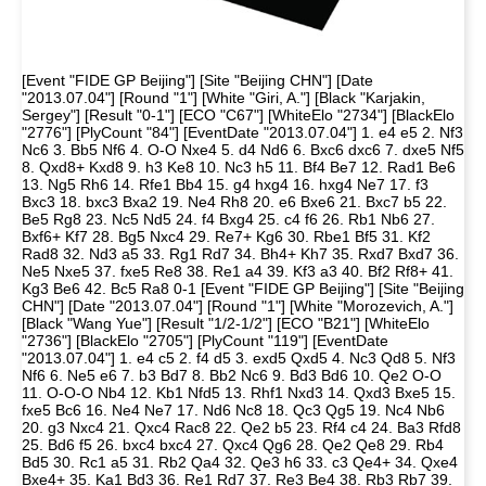
[Event "FIDE GP Beijing"] [Site "Beijing CHN"] [Date "2013.07.04"] [Round "1"] [White "Giri, A."] [Black "Karjakin, Sergey"] [Result "0-1"] [ECO "C67"] [WhiteElo "2734"] [BlackElo "2776"] [PlyCount "84"] [EventDate "2013.07.04"] 1. e4 e5 2. Nf3 Nc6 3. Bb5 Nf6 4. O-O Nxe4 5. d4 Nd6 6. Bxc6 dxc6 7. dxe5 Nf5 8. Qxd8+ Kxd8 9. h3 Ke8 10. Nc3 h5 11. Bf4 Be7 12. Rad1 Be6 13. Ng5 Rh6 14. Rfe1 Bb4 15. g4 hxg4 16. hxg4 Ne7 17. f3 Bxc3 18. bxc3 Bxa2 19. Ne4 Rh8 20. e6 Bxe6 21. Bxc7 b5 22. Be5 Rg8 23. Nc5 Nd5 24. f4 Bxg4 25. c4 f6 26. Rb1 Nb6 27. Bxf6+ Kf7 28. Bg5 Nxc4 29. Re7+ Kg6 30. Rbe1 Bf5 31. Kf2 Rad8 32. Nd3 a5 33. Rg1 Rd7 34. Bh4+ Kh7 35. Rxd7 Bxd7 36. Ne5 Nxe5 37. fxe5 Re8 38. Re1 a4 39. Kf3 a3 40. Bf2 Rf8+ 41. Kg3 Be6 42. Bc5 Ra8 0-1 [Event "FIDE GP Beijing"] [Site "Beijing CHN"] [Date "2013.07.04"] [Round "1"] [White "Morozevich, A."] [Black "Wang Yue"] [Result "1/2-1/2"] [ECO "B21"] [WhiteElo "2736"] [BlackElo "2705"] [PlyCount "119"] [EventDate "2013.07.04"] 1. e4 c5 2. f4 d5 3. exd5 Qxd5 4. Nc3 Qd8 5. Nf3 Nf6 6. Ne5 e6 7. b3 Bd7 8. Bb2 Nc6 9. Bd3 Bd6 10. Qe2 O-O 11. O-O-O Nb4 12. Kb1 Nfd5 13. Rhf1 Nxd3 14. Qxd3 Bxe5 15. fxe5 Bc6 16. Ne4 Ne7 17. Nd6 Nc8 18. Qc3 Qg5 19. Nc4 Nb6 20. g3 Nxc4 21. Qxc4 Rac8 22. Qe2 b5 23. Rf4 c4 24. Ba3 Rfd8 25. Bd6 f5 26. bxc4 bxc4 27. Qxc4 Qg6 28. Qe2 Qe8 29. Rb4 Bd5 30. Rc1 a5 31. Rb2 Qa4 32. Qe3 h6 33. c3 Qe4+ 34. Qxe4 Bxe4+ 35. Ka1 Bd3 36. Re1 Rd7 37. Re3 Be4 38. Rb3 Rb7 39. Kb2 a4 40. Rb4 Rxb4+ 41. Bxb4 Kf7 42. Ka3 g5 43. c4 Kg6 44. d3 Bc6 45. Bc5 f4 46. gxf4 gxf4 47. Re1 Rd8 48. d4 Kf5 49. d5 exd5 50. e6 dxc4 51. e7 Rd5 52. Kb4 c3 53. Rc1 Rd3 54. Rxc3 Rxc3 55. Kxc3 Kg4 56. Kd2 Kh3 57. Bd6 f3 58. Ke1 Kg2 59. Bc5 Kxh2 60. Kf2 1/2-1/2 [Event "FIDE GP Beijing"] [Site "Beijing CHN"] [Date "2013.07.04"] [Round "1"] [White "Gelfand, B."] [Black "Topalov, V."] [Result "0-1"] [ECO "D97"] [WhiteElo "2773"] [BlackElo "2767"] [PlyCount "82"] [EventDate "2013.07.04"] 1. d4 Nf6 2. c4 g6 3. Nc3 d5 4. Nf3 Bg7 5. Qb3 dxc4 6. Qxc4 O-O 7. e4 Na6 8. Be2 c5 9. d5 e6 10. O-O exd5 11. exd5 Bf5 12. Bf4 Re8 13. Rad1 Ne4 14. Nb5 g5 15. Be3 h6 16. d6 Qd7 17. a3 Rad8 18. Qc1 Qe6 19. b4 cxb4 20. Nfd4 Qf6 21. Nxf5 Qxf5 22. Bxa7 Nc3 23. Nxc3 bxc3 24. Bd3 Qf6 25. Bxa6 bxa6 26. Bc5 Qf5 27. Bb6 Rd7 28. a4 Re2 29. Qa3 c2 30. Rc1 Bf8 31. Bc5 Re5 32. Bb4 a5 33. Bc3 Bxd6 34. Qb3 Re2 35. Qc4 Rde7 36. Qc6 R7e6 37. Qc8+ Bf8 38. Bb2 Qd3 39. g3 Rd2 40. Qc3 Qxc3 41. Bxc3 Rde2 0-1 [Event "FIDE GP Beijing"] [Site "Beijing CHN"] [Date "2013.07.04"] [Round "1"] [White "Leko, P."] [Black "Mamedyarov, S."] [Result "1/2-1/2"] [ECO "B90"] [WhiteElo "2737"] [BlackElo "2761"] [PlyCount "101"] [EventDate "2013.07.04"] 1. e4 c5 2. Nf3 d6 3. d4 cxd4 4. Nxd4 Nf6 5. Nc3 a6 6. h3 e5 7. Nde2 h5 8. g3 Be7 9. Bg2 b5 10. Nd5 Nbd7 11. Nec3 Bb7 12. Nxe7 Qxe7 13. Bg5 Qe6 14. O-O Rc8 15. Re1 b4 16. Na4 Rc4 17. f3 h4 18. g4 d5 19. b3 Rd4 20. Qxd4 exd4 21. exd5 Nxd5 22. Rxe6+ fxe6 23. Rd1 e5 24. f4 Ne3 25. Bxb7 Nxd1 26. Bc6 exf4 27. Nc5 O-O 28. Nxd7 Re8 29. Kf1 Re3 30. Bxf4 Rxh3 31. Ne5 Rc3 32. Bd5+ Kf8 33. Be4 Ne3+ 34. Ke2 h3 35. g5 a5 36. Nf3 Nxc2 37. Bd2 Rc7 38. Kd3 Ne3 39. Bxe3 dxe3 40. Kxe3 Ke7 41. Bf5 Rc3+ 42. Kf4 a4 43. bxa4 Ra3 44. Bxh3 Rxa4 45. Ke3 Rxa2 46. Bf5 b3 47. Nd2 Ra5 48. Bd3 Rxg5 49. Nxb3 Rg3+ 50. Kd4 Rxd3+ 51. Kxd3 1/2-1/2 [Event "FIDE GP Beijing"] [Site "Beijing CHN"] [Date "2013.07.04"] [Round "1"] [White "Kamsky, G."] [Black "Grischuk, A."] [Result "0-1"] [ECO "B30"] [WhiteElo "2763"] [BlackElo "2780"] [PlyCount "77"] [EventDate "2013.07.04"] 1. e4 c5 2. Nf3 Nc6 3. Bb5 e6 4. O-O Nge7 5. Ba4 a6 6. c4 Ng6 7. d4 cxd4 8. Nxd4 Qc7 9. Be3 Bd6 10. g3 Nxd4 11. Qxd4 Be5 12. Qd2 Qxc4 13. Bc2 Qc7 14. Bb3 O-O 15. f4 Bf6 16. e5 Be7 17. Nc3 b5 18. Rac1 Qb8 19. Ne4 Bb7 20. Nd6 Bxd6 21. exd6 Rc8 22. h4 h6 23. Rxc8+ Qxc8 24. Rc1 Bc6 25. Rc5 Qe8 26. Bd4 a5 27. a3 Qb8 28. Be3 Qe8 29. Qd4 Nf8 30. Bd2 Nh7 31. f5 Bd5 32. Bc2 b4 33. g4 Qd8 34. fxe6 dxe6 35. g5 hxg5 36. hxg5 Qxd6 37. Bf4 Qa6 38. Kf2 Rc8 39. axb4 0-1 [Event "FIDE GP Beijing"] [Site "Beijing CHN"] [Date "2013.07.04"] [Round "1"] [White "Ivanchuk, V."] [Black "Wang Hao"] [Result "1/2-1/2"] [ECO "D40"] [WhiteElo "2733"] [BlackElo "2752"] [PlyCount "55"] [EventDate "2013.07.04"] 1. d4 Nf6 2. c4 e6 3. Nf3 d5 4. Nc3 c5 5. e3 dxc4 6. Bxc4 a6 7. a4 Nc6 8. O-O Be7 9. Qe2 cxd4 10. Rd1 e5 11. exd4 exd4 12. Nxd4 Nxd4 13. Qe5 Qd6 14. Qxd6 Bxd6 15. Rxd4 Bc5 16. Rd1 O-O 17. Bf4 Bg4 18. Re1 Rac8 19. Nd5 Rfd8 20. Nxf6+ gxf6 21. b3 Kg7 22. h3 Bf5 23. Rad1 Bb4 24. Rxd8 Rxd8 25. Rc1 Ba3 26. Re1 Bb4 27. Rc1 Ba3 28. Re1 1/2-1/2 [Event "FIDE GP Beijing"] [Site "Beijing CHN"] [Date "2013.07.05"] [Round "2"] [White "Karjakin, Sergey"] [Black "Wang Hao"] [Result "1-0"] [ECO "B09"] [WhiteElo "2776"] [BlackElo "2752"] [PlyCount "59"] [EventDate "2013.07.04"] 1. e4 d6 2. d4 Nf6 3. Nc3 g6 4. f4 Bg7 5. Bd3 e5 6. dxe5 dxe5 7. Nf3 exf4 8. Bxf4 O-O 9. Qd2 Nc6 10. O-O-O Be6 11. h3 Nd7 12. Bg5 Bf6 13. h4 h5 14. Qf4 Bxg5 15. hxg5 Qe7 16. Bb5 Nb6 17. Bxc6 bxc6 18. Ne5 Nc4 19. Nxc4 Bxc4 20. g4 Rab8 21. gxh5 Qb4 22. Rd4 Qxb2+ 23. Kd2 Rfd8 24. Qf6 Rxd4+ 25. Qxd4 Qb6 26. Qxc4 Rd8+ 27. Kc1 Rd4 28. Qe2 Qc5 29. Nb1 Qxg5+ 30. Nd2 1-0 [Event "FIDE GP Beijing"] [Site "Beijing CHN"] [Date "2013.07.05"] [Round "2"] [White "Grischuk, A."] [Black "Ivanchuk, V."] [Result "1/2-1/2"] [ECO "B42"] [WhiteElo "2780"] [BlackElo "2733"] [PlyCount "79"] [EventDate "2013.07.04"] 1. e4 c5 2. Nf3 e6 3. d4 cxd4 4. Nxd4 a6 5. Bd3 Nf6 6. O-O Qc7 7. Qe2 d6 8. c4 g6 9. Nc3 Bg7 10. Nf3 O-O 11. Bf4 Nh5 12. Be3 Bxc3 13. bxc3 e5 14. Rfd1 Bg4 15. h3 Bxf3 16. Qxf3 Nd7 17. Bf1 Rad8 18. Bg5 f6 19. Bh6 Ng7 20. Rd2 Nc5 21. Rad1 Qc6 22. Rd5 Rf7 23. Qe3 Nge6 24. g3 Rfd7 25. Bg2 Na4 26. Qf3 Kf7 27. h4 Ke7 28. c5 Naxc5 29. h5 Qa4 30. Be3 b6 31. Qg4 Rg8 32. hxg6 hxg6 33. Bf3 Rdd8 34. Kg2 Rh8 35. Qxg6 Rdg8 36. Qf5 Ng7 37. Qg6 Ne8 38. Qf5 Ng7 39. Qg6 Ne8 40. Qf5 1/2-1/2 [Event "FIDE GP Beijing"] [Site "Beijing CHN"] [Date "2013.07.05"] [Round "2"] [White "Mamedyarov, S."] [Black "Kamsky, G."] [Result "1/2-1/2"] [ECO "D15"] [WhiteElo "2761"] [BlackElo "2763"] [PlyCount "71"] [EventDate "2013.07.04"] 1. d4 d5 2. c4 c6 3. Nc3 Nf6 4. Nf3 a6 5. e3 g6 6. Qb3 Bg7 7. Bd3 O-O 8. O-O e6 9. e4 dxe4 10. Nxe4 Nxe4 11. Bxe4 Qc7 12. c5 Nd7 13. Bg5 Re8 14. Rfe1 e5 15. Bd3 Nf8 16. Nxe5 Be6 17. Bc4 Bxc4 18. Qxc4 Bxe5 19. dxe5 Rxe5 20. Bf4 Rxe1+ 21. Rxe1 Qd7 22. h3 Re8 23. Rxe8 Qxe8 24. Qb4 Ne6 25. Bd6 Qd7 26. g4 f6 27. f4 Ng7 28. Kf2 h5 29. Kf3 Qf7 30. Kg3 Qd5 31. Qxb7 Qd3+ 32. Kg2 Qe2+ 33. Kg1 Qe1+ 34. Kg2 Qe2+ 35. Kg1 Qe1+ 36. Kg2 1/2-1/2 [Event "FIDE GP Beijing"] [Site "Beijing CHN"] [Date "2013.07.05"] [Round "2"] [White "Topalov, V."] [Black "Leko, P."] [Result "1/2-1/2"] [ECO "E15"] [WhiteElo "2767"] [BlackElo "2737"] [PlyCount "70"] [EventDate "2013.07.04"] 1. d4 Nf6 2. c4 e6 3. Nf3 b6 4. g3 Ba6 5. b3 Bb4+ 6. Bd2 Be7 7. Nc3 c6 8. e4 d5 9. Bd3 dxe4 10. Nxe4 Bb7 11. Qe2 Nbd7 12. Nxf6+ Nxf6 13. O-O c5 14. d5 exd5 15. Rfe1 dxc4 16. Bxc4 O-O 17. Rad1 Qd7 18. Ng5 Nd5 19. Qd3 Bxg5 20. Bxg5 f6 21. Bxf6 Rxf6 22. Bxd5+ Qxd5 23. Qxd5+ Bxd5 24. Rxd5 Kf8 25. Kf1 Re8 26. Red1 g6 27. h4 h5 28. Rd7 Re7 29. Rd8+ Kf7 30. Rc8 Rfe6 31. Rd3 Re8 32. Rc7+ R8e7 33. Rc8 Re8 34. Rc7+ R8e7 35. Rc8 Re8 1/2-1/2 [Event "FIDE GP Beijing"] [Site "Beijing CHN"] [Date "2013.07.05"] [Round "2"] [White "Wang Yue"] [Black "Gelfand, B."] [Result "1/2-1/2"] [ECO "D73"] [WhiteElo "2705"] [BlackElo "2773"] [PlyCount "43"] [EventDate "2013.07.04"] 1. g3 g6 2. Bg2 Bg7 3. d4 d5 4. Nf3 Nf6 5. c4 c6 6. cxd5 cxd5 7. Nc3 Ne4 8. Qb3 Nxc3 9. bxc3 O-O 10. Ba3 Nc6 11. Nd2 Be6 12. O-O Qd7 13. Rfe1 Rac8 14. Qb5 Rfd8 15. Rac1 b6 16. e3 Na5 17. Bf1 Qxb5 18. Bxb5 Kf8 19. Bb4 Nc6 20. Ba3 Na5 21. Bb4 Nc6 22. Ba3 1/2-1/2 [Event "FIDE GP Beijing"] [Site "Beijing CHN"] [Date "2013.07.05"] [Round "2"] [White "Giri, A."] [Black "Morozevich, A."] [Result "1/2-1/2"] [ECO "C11"] [WhiteElo "2734"] [BlackElo "2736"] [PlyCount "43"] [EventDate "2013.07.04"] 1. e4 e6 2. d4 d5 3. Nc3 Nf6 4. e5 Nfd7 5. f4 c5 6. Nf3 Be7 7. Be3 b6 8. Be2 O-O 9. O-O Nc6 10. Qd2 Bb7 11. Rad1 Rc8 12. Kh1 f6 13. dxc5 Nxc5 14. exf6 Bxf6 15. Nd4 Nxd4 16. Bxd4 Bxd4 17. Qxd4 Qf6 18. Kg1 Qg6 19. Bd3 Qf6 20. Be2 Qg6 21. Bd3 Qf6 22. Be2 1/2-1/2 [Event "FIDE GP Beijing"] [Site "Beijing CHN"] [Date "2013.07.06"] [Round "3"] [White "Morozevich, A."] [Black "Karjakin, Sergey"] [Result "0-1"] [ECO "E15"] [WhiteElo "2736"] [BlackElo "2776"] [PlyCount "70"] [EventDate "2013.07.04"] 1. Nf3 Nf6 2. c4 b6 3. d4 e6 4. g3 Ba6 5. Qb3 Nc6 6. Nbd2 Na5 7. Qc3 c5 8. dxc5 bxc5 9. e4 Bb7 10. Bd3 Nc6 11. e5 Ng4 12. O-O Qc7 13. Re1 Be7 14. h3 Nh6 15. Nb3 f5 16. Be3 Nd8 17. Be2 a5 18. a4 Nhf7 19. Nfd2 Nxe5 20. Bf4 Qc6 21. f3 Ng6 22. Qxg7 Nf7 23. Bd3 Bf8 24. Qc3 Nxf4 25. Bxf5 Rg8 26. Ne4 O-O-O 27. Bg4 h5 28. gxf4 hxg4 29. hxg4 Qc7 30. Nxa5 Ba8 31. Qd2 Bh6 32. b4 Bxf4 33. Qf2 Bxe4 34. Rxe4 Ng5 35. Qe2 Rh8 0-1 [Event "FIDE GP Beijing"] [Site "Beijing CHN"] [Date "2013.07.06"] [Round "3"] [White "Gelfand, B."] [Black "Giri, A."] [Result "0-1"] [ECO "A88"] [WhiteElo "2773"] [BlackElo "2734"] [PlyCount "74"] [EventDate "2013.07.04"] 1. d4 d6 2. Nf3 g6 3. c4 f5 4. Nc3 Nf6 5. g3 Bg7 6. Bg2 O-O 7. O-O c6 8. b3 Qa5 9. Bb2 e5 10. Qd2 Qc7 11. d5 e4 12. Nd4 Qe7 13. dxc6 bxc6 14. Rad1 Rd8 15. Nc2 d5 16. f3 Rd7 17. cxd5 cxd5 18. Nb5 Nc6 19. Rc1 Bb7 20. Ncd4 Nxd4 21. Bxd4 a6 22. Nc3 Rc8 23. Na4 Rdc7 24. Rxc7 Rxc7 25. Rc1 Ne8 26. Rxc7 Bxd4+ 27. Qxd4 Nxc7 28. Qb6 Ne6 29. fxe4 dxe4 30. e3 Qd7 31. Bf1 Ng5 32. Bc4+ Kg7 33. Qd4+ Qxd4 34. exd4 Nf3+ 35. Kf2 Nxd4 36. Nc5 Bc6 37. Nxa6 Kf6 0-1 [Event "FIDE GP Beijing"] [Site "Beijing CHN"] [Date "2013.07.06"] [Round "3"] [White "Leko, P."] [Black "Wang Yue"] [Result "1/2-1/2"] [ECO "D41"] [WhiteElo "2737"] [BlackElo "2705"] [PlyCount "118"] [EventDate "2013.07.04"] 1. d4 Nf6 2. c4 e6 3. Nf3 d5 4. Nc3 c5 5. cxd5 Nxd5 6. e4 Nxc3 7. bxc3 cxd4 8. cxd4 Bb4+ 9. Bd2 Bxd2+ 10. Qxd2 O-O 11. Bc4 Nd7 12. O-O b6 13. a4 Bb7 14. Rfe1 Rc8 15. Bd3 h6 16. a5 Qc7 17. axb6 axb6 18. h3 Rfd8 19. Ra3 Qd6 20. Qb2 Ra8 21. Rb3 Qf4 22. Rb4 Qd6 23. Bb1 Rdc8 24. Nd2 e5 25. dxe5 Qxe5 26. Rxb6 Ba6 27.