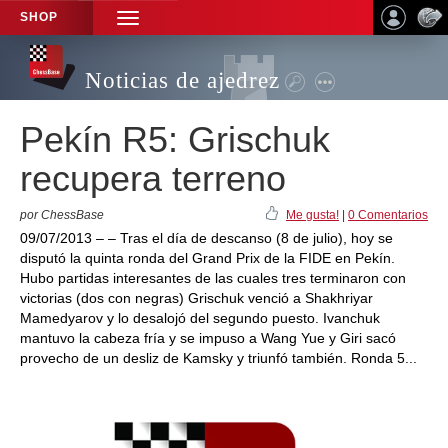
SHOP
TOGGLE
NAVIGATION
Noticias de ajedrez
Pekín R5: Grischuk
recupera terreno
por ChessBase
Me gusta!
|
0 Comentarios
09/07/2013 – – Tras el día de descanso (8 de julio), hoy se
disputó la quinta ronda del Grand Prix de la FIDE en Pekín.
Hubo partidas interesantes de las cuales tres terminaron con
victorias (dos con negras) Grischuk venció a Shakhriyar
Mamedyarov y lo desalojó del segundo puesto. Ivanchuk
mantuvo la cabeza fría y se impuso a Wang Yue y Giri sacó
provecho de un desliz de Kamsky y triunfó también. Ronda 5...