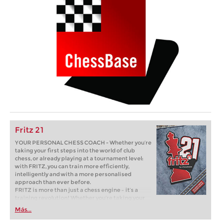
Fritz 21
YOUR PERSONAL CHESS COACH - Whether you’re
taking your first steps into the world of club
chess, or already playing at a tournament level:
with FRITZ, you can train more efficiently,
intelligently and with a more personalised
approach than ever before.
FRITZ is more than just a chess engine – it’s a
training revolution! Whether you’re taking your
first steps into the world of club chess, or already
Más...
playing at a tournament level: with FRITZ, you can