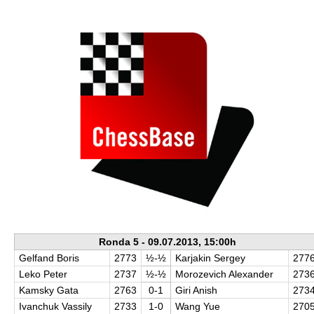
train more efficiently, intelligently and with a
more personalised approach than ever before.
Ronda 5 - 09.07.2013, 15:00h
Gelfand Boris
2773
½-½
Karjakin Sergey
277
Leko Peter
2737
½-½
Morozevich Alexander
273
Kamsky Gata
2763
0-1
Giri Anish
273
Ivanchuk Vassily
2733
1-0
Wang Yue
270