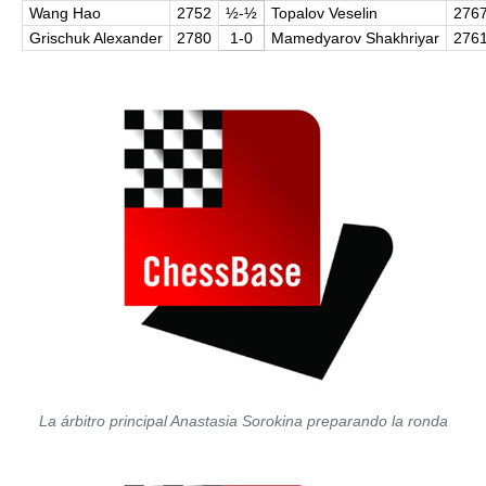
Wang Hao
2752
½-½
Topalov Veselin
276
Grischuk Alexander
2780
1-0
Mamedyarov Shakhriyar
276
La árbitro principal Anastasia Sorokina preparando la ronda