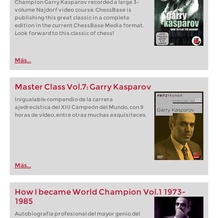
Champion Garry Kasparov recorded a large 3-
volume Najdorf video course. ChessBase is
publishing this great classic in a complete
edition in the current ChessBase Media format.
Look forward to this classic of chess!
Más...
Master Class Vol.7: Garry Kasparov
Inigualable compendio de la carrera
ajedrecística del XIII Campeón del Mundo, con 9
horas de vídeo, entre otras muchas exquisiteces.
Más...
How I became World Champion Vol.1 1973-
1985
Autobiografía profesional del mayor genio del