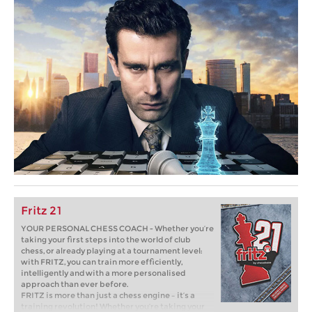
Fritz 21
YOUR PERSONAL CHESS COACH - Whether you’re
taking your first steps into the world of club
chess, or already playing at a tournament level:
with FRITZ, you can train more efficiently,
intelligently and with a more personalised
approach than ever before.
FRITZ is more than just a chess engine – it’s a
training revolution! Whether you’re taking your