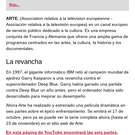
first steps into the world of club chess, or already
Más...
playing at a tournament level: with FRITZ, you can
train more efficiently, intelligently and with a
more personalised approach than ever before.
ARTE
, (Association relative à la télévision européenne -
Asociación relativa a la televisión europea) es un canal europeo
de servicio público dedicado a la cultura. Es una empresa
conjunta de Francia y Alemania que ofrece una amplia gama de
programas centrados en las artes, la cultura, la historia y los
documentales.
La revancha
En 1997, el gigante informático IBM retó al campeón mundial de
ajedrez Garry Kasparov a una revancha contra el
superordenador Deep Blue. Garry había ganado una partida
contra Deep Blue un año antes, pero el ordenador había sido
desarrollado para mejorar su desempeño.
Ahora Arte ha realizado y estrenado una película dramática en
seis partes sobre el épico enfrentamiento. Se emitirá el 17 de
octubre, pero ya se puede ver la serie completa ahora (hasta el
23 de noviembre) en el sitio web de Arte.
En esta página de YouTube encontrará las seis partes,