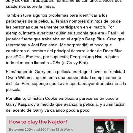
Jury Dokhian, trabajaban, normalmente con uno, a veces dos
cuadernos sobre la mesa.
También tuve algunos problemas para identificar a los
personajes de la película. Tenían nombres distintos de los de
las personas que realmente participaron en el match. Por
ejemplo, intenté averiguar quién se suponía que era «Paul», el
jugador fuerte que trabajaba en el equipo Deep Blue. Creo que
representa a Joel Benjamin. Me sorprendió un poco que
cambiaran el nombre del principal desarrollador de Deep Blue
por «PC». Ese era, por supuesto, Feng-hsiung Hsu, a quien
todo el mundo llamaba «CB» (o Crazy Bird).
El mánager de Garry en la película es Roger Laver, en realidad
Owen Williams, quien tenía una personalidad completamente
distinta. Pero supongo que Laver aporta mayor dramatismo a la
película.
Por último, Christian Cooke empieza a parecerse un poco a
Garry Kasparov a medida que avanza la película, y su imitación
del acento de Garry va calando poco a poco.
How to play the Najdorf
Between 2004 and 2007 the 13th World