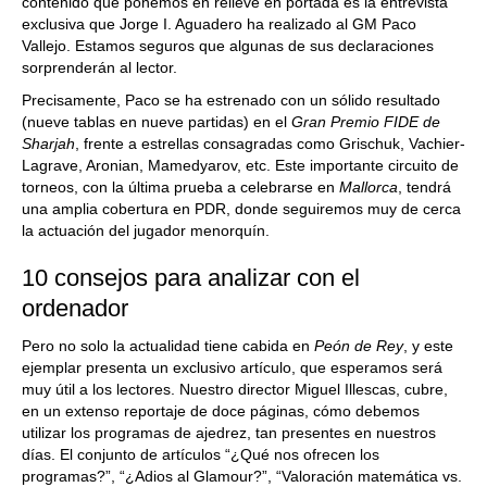
contenido que ponemos en relieve en portada es la entrevista
exclusiva que Jorge I. Aguadero ha realizado al GM Paco
Vallejo. Estamos seguros que algunas de sus declaraciones
sorprenderán al lector.
Precisamente, Paco se ha estrenado con un sólido resultado
(nueve tablas en nueve partidas) en el
Gran Premio FIDE de
Sharjah
, frente a estrellas consagradas como Grischuk, Vachier-
Lagrave, Aronian, Mamedyarov, etc. Este importante circuito de
torneos, con la última prueba a celebrarse en
Mallorca
, tendrá
una amplia cobertura en PDR, donde seguiremos muy de cerca
la actuación del jugador menorquín.
10 consejos para analizar con el
ordenador
Pero no solo la actualidad tiene cabida en
Peón de Rey
, y este
ejemplar presenta un exclusivo artículo, que esperamos será
muy útil a los lectores. Nuestro director Miguel Illescas, cubre,
en un extenso reportaje de doce páginas, cómo debemos
utilizar los programas de ajedrez, tan presentes en nuestros
días. El conjunto de artículos “¿Qué nos ofrecen los
programas?”, “¿Adios al Glamour?”, “Valoración matemática vs.