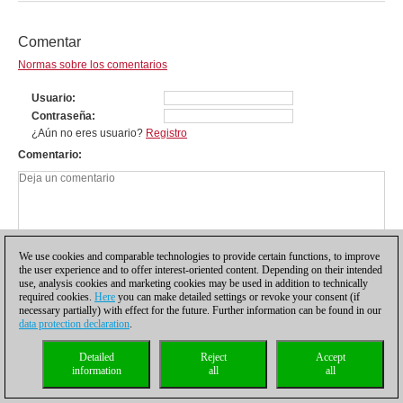
Comentar
Normas sobre los comentarios
Usuario
Contraseña
¿Aún no eres usuario?
Registro
Comentario
We use cookies and comparable technologies to provide certain functions, to improve
the user experience and to offer interest-oriented content. Depending on their intended
use, analysis cookies and marketing cookies may be used in addition to technically
required cookies.
Here
you can make detailed settings or revoke your consent (if
necessary partially) with effect for the future. Further information can be found in our
data protection declaration
.
Política de privacidad
|
Pie de imprenta
|
Para contactar
|
Cookies Management
|
Detailed
Reject
Accept
Licencias
|
Compliance Hotline
|
Inicio
information
all
all
© 2017 ChessBase GmbH | Osterbekstraße 90a | 22083 Hamburgo | Alemania
coldest news