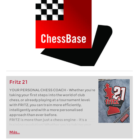
Fritz 21
YOUR PERSONAL CHESS COACH - Whether you’re
taking your first steps into the world of club
chess, or already playing at a tournament level:
with FRITZ, you can train more efficiently,
intelligently and with a more personalised
approach than ever before.
FRITZ is more than just a chess engine – it’s a
training revolution! Whether you’re taking your
first steps into the world of club chess, or already
Más...
playing at a tournament level: with FRITZ, you can