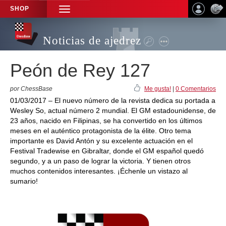
SHOP
TOGGLE
NAVIGATION
Noticias de ajedrez
Peón de Rey 127
por ChessBase
Me gusta!
|
0 Comentarios
01/03/2017 – El nuevo número de la revista dedica su portada a
Wesley So, actual número 2 mundial. El GM estadounidense, de
23 años, nacido en Filipinas, se ha convertido en los últimos
meses en el auténtico protagonista de la élite. Otro tema
importante es David Antón y su excelente actuación en el
Festival Tradewise en Gibraltar, donde el GM español quedó
segundo, y a un paso de lograr la victoria. Y tienen otros
muchos contenidos interesantes. ¡Échenle un vistazo al
sumario!