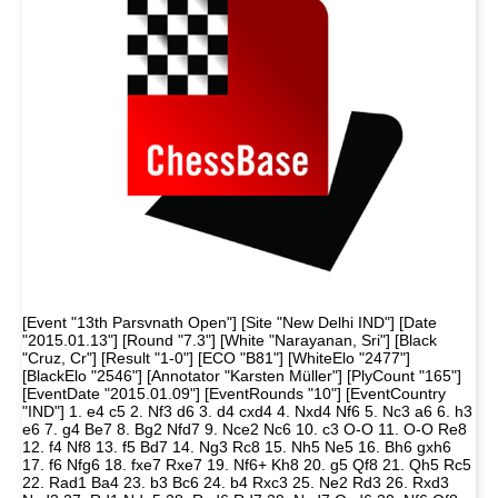
[Event "13th Parsvnath Open"] [Site "New Delhi IND"] [Date
"2015.01.13"] [Round "7.3"] [White "Narayanan, Sri"] [Black
"Cruz, Cr"] [Result "1-0"] [ECO "B81"] [WhiteElo "2477"]
[BlackElo "2546"] [Annotator "Karsten Müller"] [PlyCount "165"]
[EventDate "2015.01.09"] [EventRounds "10"] [EventCountry
"IND"] 1. e4 c5 2. Nf3 d6 3. d4 cxd4 4. Nxd4 Nf6 5. Nc3 a6 6. h3
e6 7. g4 Be7 8. Bg2 Nfd7 9. Nce2 Nc6 10. c3 O-O 11. O-O Re8
12. f4 Nf8 13. f5 Bd7 14. Ng3 Rc8 15. Nh5 Ne5 16. Bh6 gxh6
17. f6 Nfg6 18. fxe7 Rxe7 19. Nf6+ Kh8 20. g5 Qf8 21. Qh5 Rc5
22. Rad1 Ba4 23. b3 Bc6 24. b4 Rxc3 25. Ne2 Rd3 26. Rxd3