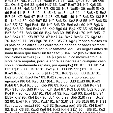
Nxd3 27. Rd1 Nde5 28. Rxd6 Rd7 29. Nxd7 Qxd6 30. Nf6 Qf8
31. Qxh6 Qxh6 32. gxh6 Nd7 33. Nxd7 Bxd7 34. Kf2 Kg8 35.
Ke3 e5 36. Nc3 Nf4 37. Bf3 Kf8 38. Nd5 Nxd5+ 39. exd5 f5 40.
d6 Bc6 41. Bh5 b6 42. a3 a5 43. bxa5 bxa5 44. h4 Be8 45. Be2
Bf7 46. Kf2 Be6 47. Bh5 f4 48. Kf3 Bd5+ 49. Kf2 Be6 50. Kf3 Bf5
51. Kf2 e4 52. Ke2 Bd7 53. Kf2 Be6 54. Ke2 Bc8 55. Kf2 Be6 56.
Ke2 Bf7 57. Bg4 Bc4+ 58. Kf2 Bd3 59. Be6 e3+ 60. Kf3 Bg6 61.
Bg4 Bd3 62. Be6 Be4+ 63. Ke2 Bg6 64. Bg4 Kf7 65. h5 Be4 66.
Bd7 Bc2 67. Bh3 Kf6 68. Bg4 Bb3 69. Bf5 Bc4+ 70. Kf3 Bd5+ 71.
Ke2 Bc4+ 72. Kf3 Bf7 73. d7 Ke7 74. Bxh7 Bxh5+ 75. Kg2 f3+
76. Kg3 f2 77. Bd3 Bg6 78. Bb5 Bf5 79. Kg2 {Peones sueltos en
el país de los alfiles. Las carreras de peones pasados siempre
hay que calcularlas escrupulosamente. Aquí las negras antes de
nada tienen que hacer un frenazo: } Be4+ $2 {No existen las
soluciones activas.} (79... a4 $3 {es el único movimiento que
sirve para empatar, porque ahora las negras en cualquier caso
son suficientemente rápidas, por ejemplo,} 80. Kf3 (80. Kf1 $4
Bh3+ $19) 80... Bxd7 81. Be2 (81. Bd3 Bf5 $11) 81... Kf6 82.
Kxe3 Kg6 83. Kxf2 Kxh6 $11) (79... Kd8 $2 80. Kf3 Bxd7 81.
Be2 Bf5 82. Kxe3 Ke7 83. Kxf2 {pierde a largo plazo, por
ejemplo} Kf6 84. Ke3 Bd7 (84... Kg6 85. Bd3 Bxd3 86. Kxd3
Kxh6 87. Kc4 Kg6 88. Kb5 Kf6 89. Kxa5 Ke7 90. Kb6 Kd7 91.
Kb7 $18) 85. Bd3 Kf7 86. Kd4 Ba4 87. Kc3 Bc6 88. Bc2 Kf6 89.
Kc4 Kf7 90. Kc5 Bd7 91. Kb6 a4 92. Ka5 Kg8 93. Bxa4 Bf5 94.
Bb3+ Kh7 95. Kb4 Bd7 96. Bc4 Kxh6 97. Bb5 $18) (79... Bxd7
$2 80. Bxd7 Kf7 (80... Kxd7 81. h7 $18) 81. Bf5 $18) 80. Kf1 $1
{La ruta correcta.} (80. Kg3 $2 {fracasa por} Bf5 81. Kf4 Bxd7
82. Be2 Kf6 83. Kxe3 Kg6 84. Kxf2 Kxh6 $11) 80... Bf5 81. Ke2