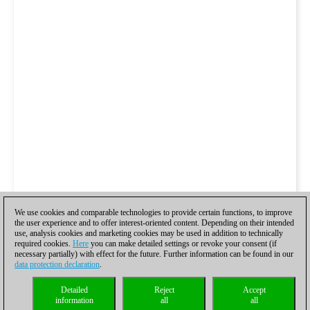
We use cookies and comparable technologies to provide certain functions, to improve
the user experience and to offer interest-oriented content. Depending on their intended
use, analysis cookies and marketing cookies may be used in addition to technically
required cookies.
Here
you can make detailed settings or revoke your consent (if
necessary partially) with effect for the future. Further information can be found in our
data protection declaration
.
Detailed
Reject
Accept
information
all
all