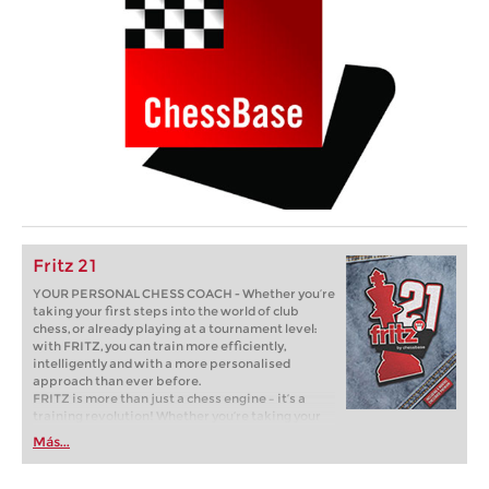
Fritz 21
YOUR PERSONAL CHESS COACH - Whether you’re
taking your first steps into the world of club
chess, or already playing at a tournament level:
with FRITZ, you can train more efficiently,
intelligently and with a more personalised
approach than ever before.
FRITZ is more than just a chess engine – it’s a
training revolution! Whether you’re taking your
first steps into the world of club chess, or already
Más...
playing at a tournament level: with FRITZ, you can
train more efficiently, intelligently and with a
more personalised approach than ever before.