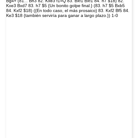
Bg4+ (81... Bh3 82. Kxe3 f1=Q 83. Bxf1 Bxf1 84. h7 $18) 82.
Kxe3 Bxd7 83. h7 $5 {Un bonito golpe final.} (83. h7 $5 Bxb5
84. Kxf2 $18) ({En todo caso, el más prosaico} 83. Kxf2 Bf5 84.
Ke3 $18 {también serviría para ganar a largo plazo.}) 1-0