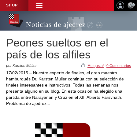
SHOP
TOGGLE
NAVIGATION
Noticias de ajedrez
Peones sueltos en el
país de los alfiles
por Karsten Müller
Me gusta!
|
0 Comentarios
17/02/2015 – Nuestro experto de finales, el gran maestro
hamburgués Dr. Karsten Müller continúa con su selección de
finales interesantes e instructivos. Todas las semanas nos
presenta alguno en su blog. En esta ocasión ha elegido una
partida entre Narayanan y Cruz en el XIII Abierto Parsvnath.
Problema de ajedrez...