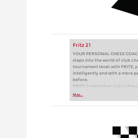
Fritz 21
YOUR PERSONAL CHESS COACH - 
steps into the world of club che
tournament level: with FRITZ, y
intelligently and with a more 
before.
FRITZ is more than just a chess 
Whether you’re taking your firs
Más...
or already playing at a tournam
more efficiently, intelligently
approach than ever before.