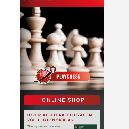
ONLINE SHOP
HYPER-ACCELERATED DRAGON
VOL. 1 - OPEN SICILIAN
The Hyper-Accelerated