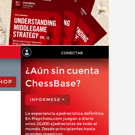
CONECTAR
¿Aún sin cuenta
ChessBase?
HOP
INFÓRMESE >
La experiencia ajedrecística definitiva.
En Playchess.com juegan a diario
unos 20.000 ajedrecistas de todo el
mundo. Desde principiantes hasta
grandes maestros.