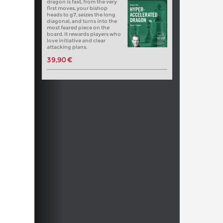
dragon is fast, from the very
first moves, your bishop
heads to g7, seizes the long
diagonal, and turns into the
most feared piece on the
board. It rewards players who
love initiative and clear
attacking plans.
39,90 €