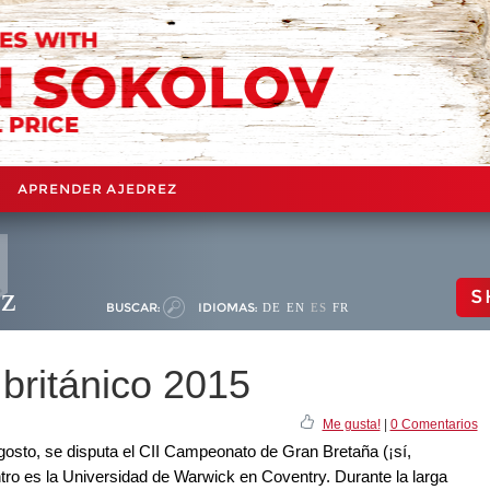
APRENDER AJEDREZ
ez
S
BUSCAR:
IDIOMAS:
DE
EN
ES
FR
británico 2015
Me gusta!
|
0 Comentarios
 agosto, se disputa el CII Campeonato de Gran Bretaña (¡sí,
ntro es la Universidad de Warwick en Coventry. Durante la larga