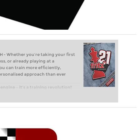
Whether you’re taking your first
ss, or already playing at a
ou can train more efficiently,
personalised approach than ever
engine – it’s a training revolution!
t steps into the world of club chess,
ent level: with FRITZ, you can train
 and with a more personalised