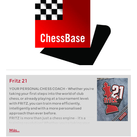
Fritz 21
YOUR PERSONAL CHESS COACH - Whether you’re
taking your first steps into the world of club
chess, or already playing at a tournament level:
with FRITZ, you can train more efficiently,
intelligently and with a more personalised
approach than ever before.
FRITZ is more than just a chess engine – it’s a
training revolution! Whether you’re taking your
first steps into the world of club chess, or already
Más...
playing at a tournament level: with FRITZ, you can