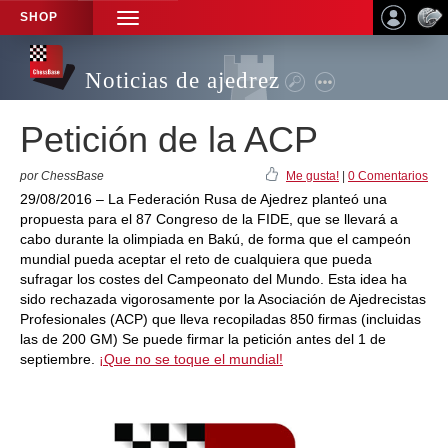
SHOP
TOGGLE
NAVIGATION
Noticias de ajedrez
Petición de la ACP
por ChessBase
Me gusta!
|
0 Comentarios
29/08/2016 – La Federación Rusa de Ajedrez planteó una
propuesta para el 87 Congreso de la FIDE, que se llevará a
cabo durante la olimpiada en Bakú, de forma que el campeón
mundial pueda aceptar el reto de cualquiera que pueda
sufragar los costes del Campeonato del Mundo. Esta idea ha
sido rechazada vigorosamente por la Asociación de Ajedrecistas
Profesionales (ACP) que lleva recopiladas 850 firmas (incluidas
las de 200 GM) Se puede firmar la petición antes del 1 de
septiembre.
¡Que no se toque el mundial!