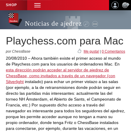
SHOP
TOGGLE
NAVIGATION
Noticias de ajedrez
Playchess.com para Mac
por ChessBase
Me gusta!
|
0 Comentarios
20/08/2010 – Ahora también existe el primer acceso al mundo
de Playchess.com para los usuarios de ordenadores Mac. En
esta dirección podrán acceder al servidor de ajedrez de
ChessBase, como invitados a través de un navegador (con
Silverlight
instalado) para echar un primer vistazo a las salas
(por ejemplo, a la de retransmisiones donde podrán seguir en
directo las partidas más interesantes: actualmente las del
torneo NH Ámsterdam, el Abierto de Sants, el Campeonato de
Francia, etc.) Por supuesto dicho acceso a través del
navegador es interesante para todos los seguidores del ajedrez,
porque les permite acceder aunque no tengan a mano su
propio ordenador, donde tenga Fritz o ChessBase instalados
para conectarse, por ejemplo, durante las vacaciones, en un