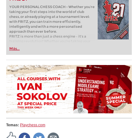
YOUR PERSONAL CHESS COACH - Whether you’re
taking your first steps into the world of club
chess, or already playing at a tournament level:
with FRITZ, you can train more efficiently,
intelligently and with a more personalised
approach than ever before.
FRITZ is more than just a chess engine – it’s a
training revolution! Whether you’re taking your
first steps into the world of club chess, or already
Más...
playing at a tournament level: with FRITZ, you can
train more efficiently, intelligently and with a
more personalised approach than ever before.
Temas:
Playchess.com