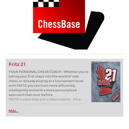
Fritz 21
YOUR PERSONAL CHESS COACH - Whether you’re
taking your first steps into the world of club
chess, or already playing at a tournament level:
with FRITZ, you can train more efficiently,
intelligently and with a more personalised
approach than ever before.
FRITZ is more than just a chess engine – it’s a
training revolution! Whether you’re taking your
first steps into the world of club chess, or already
Más...
playing at a tournament level: with FRITZ, you can
train more efficiently, intelligently and with a
more personalised approach than ever before.