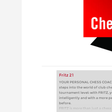
Fritz 21
YOUR PERSONAL CHESS COACH - 
steps into the world of club che
tournament level: with FRITZ, y
intelligently and with a more 
before.
FRITZ is more than just a chess 