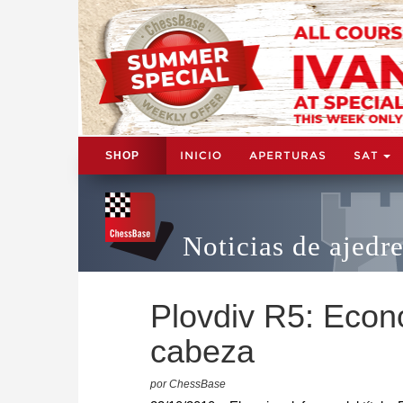
INICIO
APERTURAS
SAT
SHOP
Noticias de ajedr
Plovdiv R5: Econ
cabeza
por ChessBase