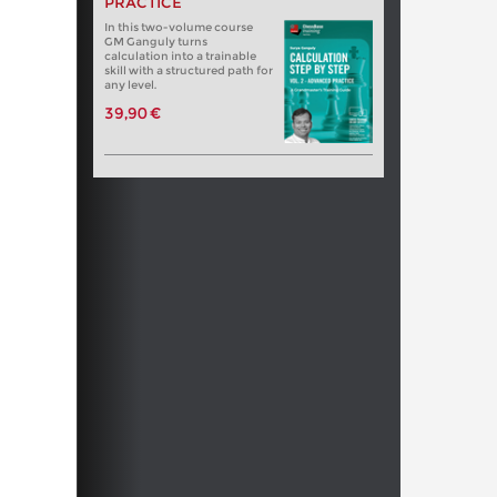
PRACTICE
In this two-volume course
GM Ganguly turns
calculation into a trainable
skill with a structured path for
any level.
39,90 €