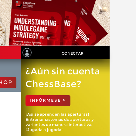
CONECTAR
¿Aún sin cuenta
ChessBase?
HOP
INFÓRMESE >
¡Así se aprenden las aperturas!
Entrenar sistemas de aperturas y
variantes de manera interactiva.
¡Jugada a jugada!