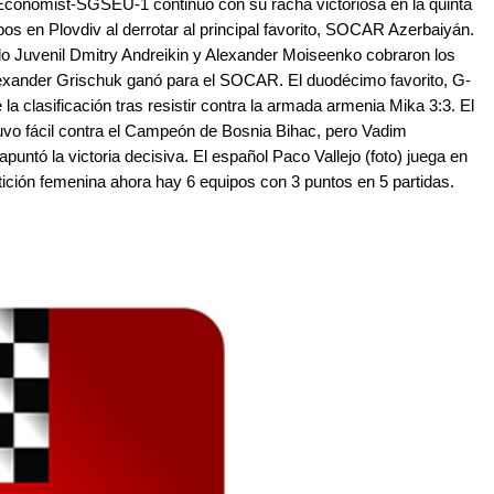
, Economist-SGSEU-1 continuó con su racha victoriosa en la quinta
s en Plovdiv al derrotar al principal favorito, SOCAR Azerbaiyán.
o Juvenil Dmitry Andreikin y Alexander Moiseenko cobraron los
lexander Grischuk ganó para el SOCAR. El duodécimo favorito, G-
a clasificación tras resistir contra la armada armenia Mika 3:3. El
tuvo fácil contra el Campeón de Bosnia Bihac, pero Vadim
apuntó la victoria decisiva. El español Paco Vallejo (foto) juega en
ción femenina ahora hay 6 equipos con 3 puntos en 5 partidas.