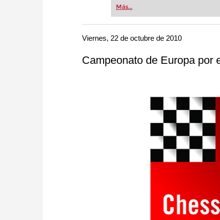
Whether you’re taking your firs
Más...
or already playing at a tournam
more efficiently, intelligently
approach than ever before.
Viernes, 22 de octubre de 2010
Campeonato de Europa por e