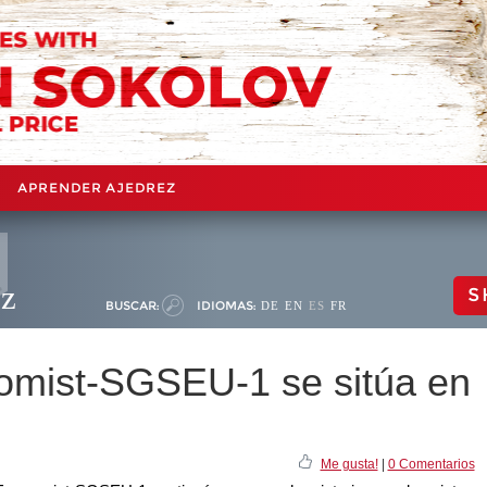
APRENDER AJEDREZ
ez
S
BUSCAR:
IDIOMAS:
DE
EN
ES
FR
omist-SGSEU-1 se sitúa en
Me gusta!
|
0 Comentarios