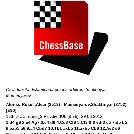
Otra derrota dictaminada por los árbitros: Shakhriyar
Mamedyarov
Alonso Rosell,Alvar (2513) - Mamedyarov,Shakhriyar (2752)
[E90]
13th EICC round_9 Plovdiv BUL (9.76), 29.03.2012
1.d4 g6 2.c4 Ag7 3.e4 d6 4.Cc3 Cf6 5.Cf3 0-0 6.h3 c5 7.d5 b5
8.cxb5 a6 9.a4 Cbd7 10.Tb1 axb5 11.axb5 Cb6 12.Ae2 e6