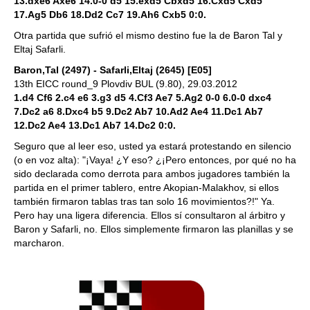
13.dxe6 Axe6 14.0-0 d5 15.exd5 Cbxd5 16.Cxd5 Cxd5
17.Ag5 Db6 18.Dd2 Cc7 19.Ah6 Cxb5 0:0.
Otra partida que sufrió el mismo destino fue la de Baron Tal y
Eltaj Safarli.
Baron,Tal (2497) - Safarli,Eltaj (2645) [E05]
13th EICC round_9 Plovdiv BUL (9.80), 29.03.2012
1.d4 Cf6 2.c4 e6 3.g3 d5 4.Cf3 Ae7 5.Ag2 0-0 6.0-0 dxc4
7.Dc2 a6 8.Dxc4 b5 9.Dc2 Ab7 10.Ad2 Ae4 11.Dc1 Ab7
12.Dc2 Ae4 13.Dc1 Ab7 14.Dc2 0:0.
Seguro que al leer eso, usted ya estará protestando en silencio
(o en voz alta): "¡Vaya! ¿Y eso? ¿¡Pero entonces, por qué no ha
sido declarada como derrota para ambos jugadores también la
partida en el primer tablero, entre Akopian-Malakhov, si ellos
también firmaron tablas tras tan solo 16 movimientos?!" Ya.
Pero hay una ligera diferencia. Ellos sí consultaron al árbitro y
Baron y Safarli, no. Ellos simplemente firmaron las planillas y se
marcharon.