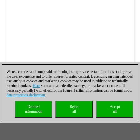
We use cookies and comparable technologies to provide certain functions, to improve
the user experience and to offer interest-oriented content. Depending on their intended
use, analysis cookies and marketing cookies may be used in addition to technically
required cookies.
Here
you can make detailed settings or revoke your consent (if
necessary partially) with effect for the future. Further information can be found in our
data protection declaration
.
Detailed
Reject
Accept
information
all
all