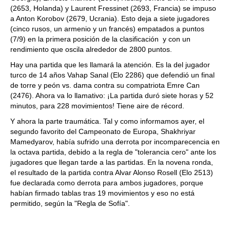
(2653, Holanda) y Laurent Fressinet (2693, Francia) se impuso
a Anton Korobov (2679, Ucrania). Esto deja a siete jugadores
(cinco rusos, un armenio y un francés) empatados a puntos
(7/9) en la primera posición de la clasificación y con un
rendimiento que oscila alrededor de 2800 puntos.
Hay una partida que les llamará la atención. Es la del jugador
turco de 14 años Vahap Sanal (Elo 2286) que defendió un final
de torre y peón vs. dama contra su compatriota Emre Can
(2476). Ahora va lo llamativo: ¡La partida duró siete horas y 52
minutos, para 228 movimientos! Tiene aire de récord.
Y ahora la parte traumática. Tal y como informamos ayer, el
segundo favorito del Campeonato de Europa, Shakhriyar
Mamedyarov, había sufrido una derrota por incomparecencia en
la octava partida, debido a la regla de "tolerancia cero" ante los
jugadores que llegan tarde a las partidas. En la novena ronda,
el resultado de la partida contra Alvar Alonso Rosell (Elo 2513)
fue declarada como derrota para ambos jugadores, porque
habían firmado tablas tras 19 movimientos y eso no está
permitido, según la "Regla de Sofía".