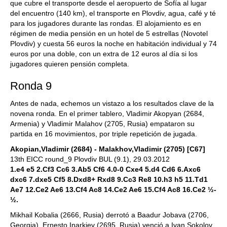
que cubre el transporte desde el aeropuerto de Sofía al lugar
del encuentro (140 km), el transporte en Plovdiv, agua, café y té
para los jugadores durante las rondas. El alojamiento es en
régimen de media pensión en un hotel de 5 estrellas (Novotel
Plovdiv) y cuesta 56 euros la noche en habitación individual y 74
euros por una doble, con un extra de 12 euros al día si los
jugadores quieren pensión completa.
Ronda 9
Antes de nada, echemos un vistazo a los resultados clave de la
novena ronda. En el primer tablero, Vladimir Akopyan (2684,
Armenia) y Vladimir Malahov (2705, Rusia) empataron su
partida en 16 movimientos, por triple repetición de jugada.
Akopian,Vladimir (2684) - Malakhov,Vladimir (2705) [C67]
13th EICC round_9 Plovdiv BUL (9.1), 29.03.2012
1.e4 e5 2.Cf3 Cc6 3.Ab5 Cf6 4.0-0 Cxe4 5.d4 Cd6 6.Axc6
dxc6 7.dxe5 Cf5 8.Dxd8+ Rxd8 9.Cc3 Re8 10.h3 h5 11.Td1
Ae7 12.Ce2 Ae6 13.Cf4 Ac8 14.Ce2 Ae6 15.Cf4 Ac8 16.Ce2 ½-
½.
Mikhail Kobalia (2666, Rusia) derrotó a Baadur Jobava (2706,
Georgia), Ernesto Inarkiev (2695, Rusia) venció a Ivan Sokolov