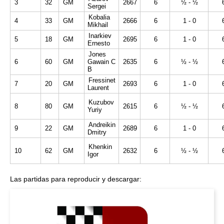
3
32
GM
2667
6
½ - ½
Sergei
Kobalia
4
33
GM
2666
6
1 - 0
Mikhail
Inarkiev
5
18
GM
2695
6
1 - 0
Ernesto
Jones
6
60
GM
Gawain C
2635
6
½ - ½
B
Fressinet
7
20
GM
2693
6
1 - 0
Laurent
Kuzubov
8
80
GM
2615
6
½ - ½
Yuriy
Andreikin
9
22
GM
2689
6
1 - 0
Dmitry
Khenkin
10
62
GM
2632
6
½ - ½
Igor
Las partidas para reproducir y descargar: