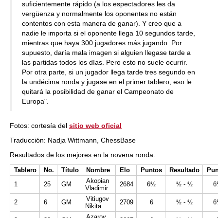
suficientemente rápido (a los espectadores les da
vergüenza y normalmente los oponentes no están
contentos con esta manera de ganar). Y creo que a
nadie le importa si el oponente llega 10 segundos tarde,
mientras que haya 300 jugadores más jugando. Por
supuesto, daría mala imagen si alguien llegase tarde a
las partidas todos los días. Pero esto no suele ocurrir.
Por otra parte, si un jugador llega tarde tres segundo en
la undécima ronda y jugase en el primer tablero, eso le
quitará la posibilidad de ganar el Campeonato de
Europa".
Fotos: cortesía del
sitio web oficial
Traducción: Nadja Wittmann, ChessBase
Resultados de los mejores en la novena ronda:
Tablero
No.
Título
Nombre
Elo
Puntos
Resultado
Pun
Akopian
1
25
GM
2684
6½
½ - ½
6
Vladimir
Vitiugov
2
6
GM
2709
6
½ - ½
6
Nikita
Azarov