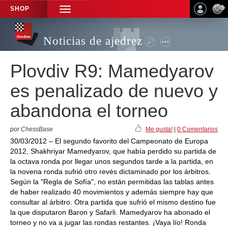
SHOP
TOGGLE
NAVIGATION
Noticias de ajedrez
Plovdiv R9: Mamedyarov
es penalizado de nuevo y
abandona el torneo
por ChessBase
Me gusta!
|
0 Comentarios
30/03/2012 – El segundo favorito del Campeonato de Europa
2012, Shakhriyar Mamedyarov, que había perdido su partida de
la octava ronda por llegar unos segundos tarde a la partida, en
la novena ronda sufrió otro revés dictaminado por los árbitros.
Según la "Regla de Sofía", no están permitidas las tablas antes
de haber realizado 40 movimientos y además siempre hay que
consultar al árbitro. Otra partida que sufrió el mismo destino fue
la que disputaron Baron y Safarli. Mamedyarov ha abonado el
torneo y no va a jugar las rondas restantes. ¡Vaya lío! Ronda