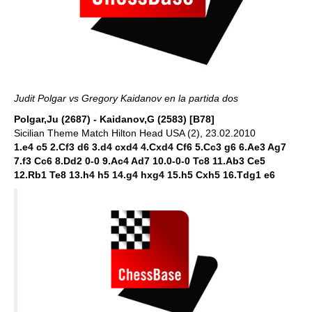
Judit Polgar vs Gregory Kaidanov en la partida dos
Polgar,Ju (2687) - Kaidanov,G (2583) [B78]
Sicilian Theme Match Hilton Head USA (2), 23.02.2010
1.e4 c5 2.Cf3 d6 3.d4 cxd4 4.Cxd4 Cf6 5.Cc3 g6 6.Ae3 Ag7
7.f3 Cc6 8.Dd2 0-0 9.Ac4 Ad7 10.0-0-0 Tc8 11.Ab3 Ce5
12.Rb1 Te8 13.h4 h5 14.g4 hxg4 15.h5 Cxh5 16.Tdg1 e6