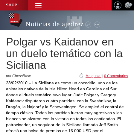
SHOP
TOGGLE
NAVIGATION
Noticias de ajedrez
Polgar vs Kaidanov en
un duelo temático con la
Siciliana
por ChessBase
Me gusta!
|
0 Comentarios
28/02/2010 – La Siciliana es como un cocodrilo, uno de los
animales nativos de la isla Hilton Head en Carolina del Sur,
donde el duelo temático tuvo lugar. Judit Polgar y Gregory
Kaidanov disputaron cuatro partidas: con la Sveshnikov, la
Dragón, la Najdorf y la Scheveningen. Se empleó el control de
tiempo clásico. Todas las partidas fueron muy agresivas y las
blancas se alzaron con la victoria en todas las contiendas. El
patrocinador, un seguidor de la Siciliana llamado Jeff Smith
ofreció una bolsa de premios de 16.000 USD por el