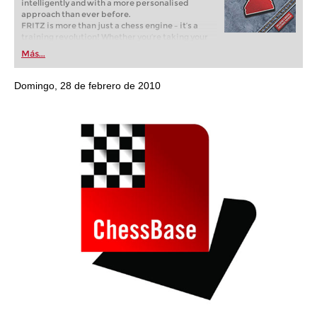
intelligently and with a more personalised
approach than ever before.
FRITZ is more than just a chess engine – it’s a
training revolution! Whether you’re taking your
first steps into the world of club chess, or already
Más...
playing at a tournament level: with FRITZ, you can
train more efficiently, intelligently and with a
more personalised approach than ever before.
Domingo, 28 de febrero de 2010