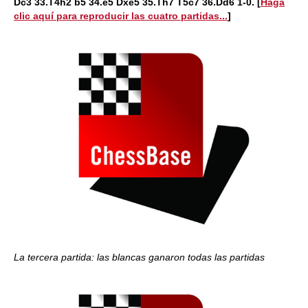
Dc3 33.T4h2 b5 34.e5 Dxe5 35.Th7 T5c7 36.Dd6 1-0.
[
Haga
clic aquí para reproducir las cuatro partidas...
]
La tercera partida: las blancas ganaron todas las partidas