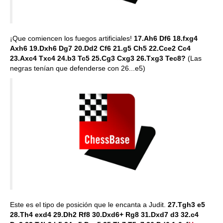
¡Que comiencen los fuegos artificiales!
17.Ah6 Df6 18.fxg4
Axh6 19.Dxh6 Dg7 20.Dd2 Cf6 21.g5 Ch5 22.Cce2 Cc4
23.Axc4 Txc4 24.b3 Tc5 25.Cg3 Cxg3 26.Txg3 Tec8?
(Las
negras tenían que defenderse con 26...e5)
Este es el tipo de posición que le encanta a Judit.
27.Tgh3 e5
28.Th4 exd4 29.Dh2 Rf8 30.Dxd6+ Rg8 31.Dxd7 d3 32.c4