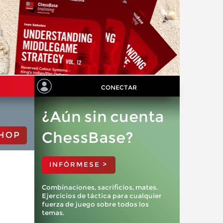
CONECTAR
¿Aún sin cuenta
ChessBase?
HOP
INFÓRMESE >
Combinaciones, sacrificios, mates.
Ejercicios de táctica para cualquier
fuerza de juego sobre todos los
temas.