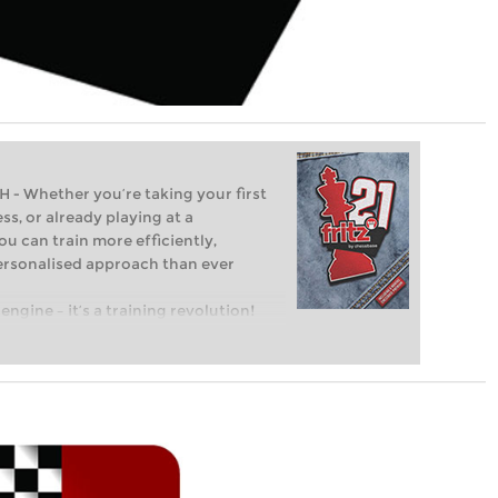
Whether you’re taking your first
ss, or already playing at a
ou can train more efficiently,
personalised approach than ever
engine – it’s a training revolution!
t steps into the world of club chess,
ent level: with FRITZ, you can train
 and with a more personalised