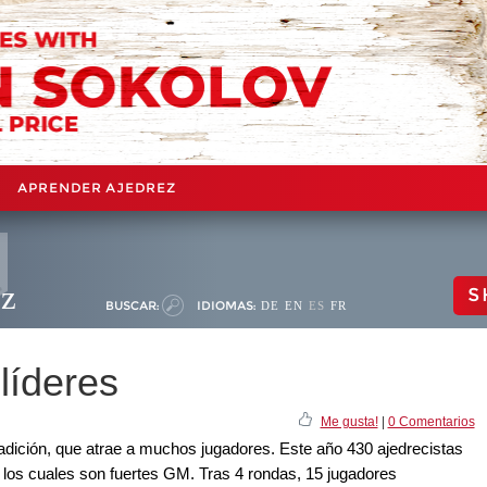
APRENDER AJEDREZ
ez
S
BUSCAR:
IDIOMAS:
DE
EN
ES
FR
líderes
Me gusta!
|
0 Comentarios
radición, que atrae a muchos jugadores. Este año 430 ajedrecistas
 los cuales son fuertes GM. Tras 4 rondas, 15 jugadores