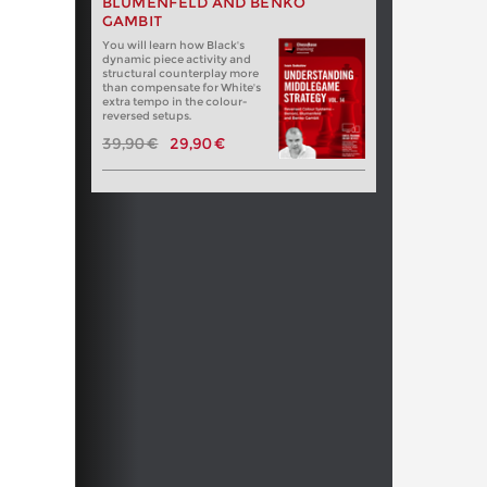
BLUMENFELD AND BENKO
GAMBIT
You will learn how Black's
dynamic piece activity and
structural counterplay more
than compensate for White's
extra tempo in the colour-
reversed setups.
39,90 €
29,90 €