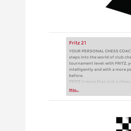
Fritz 21
YOUR PERSONAL CHESS COACH - 
steps into the world of club che
tournament level: with FRITZ, y
intelligently and with a more 
before.
FRITZ is more than just a chess 
Whether you’re taking your firs
Más...
or already playing at a tournam
more efficiently, intelligently
approach than ever before.