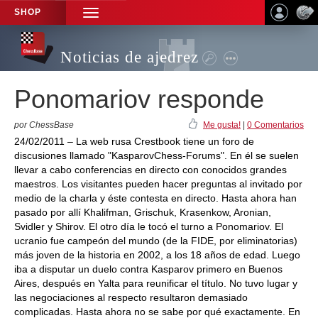
SHOP
TOGGLE
NAVIGATION
Noticias de ajedrez
Ponomariov responde
por ChessBase
Me gusta!
|
0 Comentarios
24/02/2011 – La web rusa Crestbook tiene un foro de
discusiones llamado "KasparovChess-Forums". En él se suelen
llevar a cabo conferencias en directo con conocidos grandes
maestros. Los visitantes pueden hacer preguntas al invitado por
medio de la charla y éste contesta en directo. Hasta ahora han
pasado por allí Khalifman, Grischuk, Krasenkow, Aronian,
Svidler y Shirov. El otro día le tocó el turno a Ponomariov. El
ucranio fue campeón del mundo (de la FIDE, por eliminatorias)
más joven de la historia en 2002, a los 18 años de edad. Luego
iba a disputar un duelo contra Kasparov primero en Buenos
Aires, después en Yalta para reunificar el título. No tuvo lugar y
las negociaciones al respecto resultaron demasiado
complicadas. Hasta ahora no se sabe por qué exactamente. En