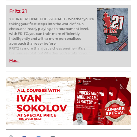
Fritz 21
YOUR PERSONAL CHESS COACH - Whether you’re
taking your first steps into the world of club
chess, or already playing at a tournament level:
with FRITZ, you can train more efficiently,
intelligently and with a more personalised
approach than ever before.
FRITZ is more than just a chess engine – it’s a
training revolution! Whether you’re taking your
first steps into the world of club chess, or already
Más...
playing at a tournament level: with FRITZ, you can
train more efficiently, intelligently and with a
more personalised approach than ever before.