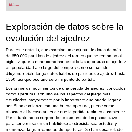
first steps into the world of club chess, or already
Más...
playing at a tournament level: with FRITZ, you can
train more efficiently, intelligently and with a
more personalised approach than ever before.
Exploración de datos sobre la
evolución del ajedrez
Para este artículo, que examina un conjunto de datos de más
de 650.000 partidas de ajedrez del torneo que se remontan al
siglo xv, quería mirar cómo han crecido las aperturas de ajedrez
en popularidad a lo largo del tiempo y como se han ido
diluyendo. Solo tengo datos fiables de partidas de ajedrez hasta
1850, así que ese año será mi punto de partida.
Los primeros movimientos de una partida de ajedrez, conocidos
como aperturas, son uno de los aspectos del juego más
estudiados, mayormente por lo importante que puede llegar a
ser. Si no comienza con una buena apertura, puede verse
abocado al fracaso antes de que la partida realmente comience.
Por lo tanto no es sorprendente que uno de los pasos clave
para convertirse en un habilidoso ajedrecista sea estudiar y
memorizar la gran variedad de aperturas. Se han desarrollado