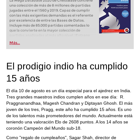
La Mega Database 2020 de ChessBase contiene
una colección de más de 8 millones de partidas
jugadas entre el 1560 y 2019. Capaz de cumplir
con las más exigentes demandas es el referente
por excelencia de entre las Bases de Datos.
Incluye más de 85.000 partidas comentadas lo
que la convierte en la mayor colección de
partidas analizadas al más alto nivel. ¡Entrene
como los profesionales! Y gracias a la Mega
Más...
Database 2020 de ChessBase prepárese con el
mejor material para la próxima partida. Aprenda
de los grandes maestros a comprender mejor sus
variantes favoritas, a cómo fortalecer su
El prodigio indio ha cumplido
repertorio, etc.
15 años
El día 10 de agosto es un día especial para el ajedrez en India.
Tres grandes maestros indios cumplen años en ese día: R.
Praggnanandhaa, Magesh Chandran y Diptayan Ghosh. El más
joven de los tres, Pragg, este año ha cumplido 15 años. Es uno
de los talentos más prometedores del mundo. Actualmente está
teniendo una valoración Elo de 2608 puntos. A los 14 años se
coronón Campeón del Mundo sub-18.
Como "regalo de cumpleaños", Sagar Shah, director de