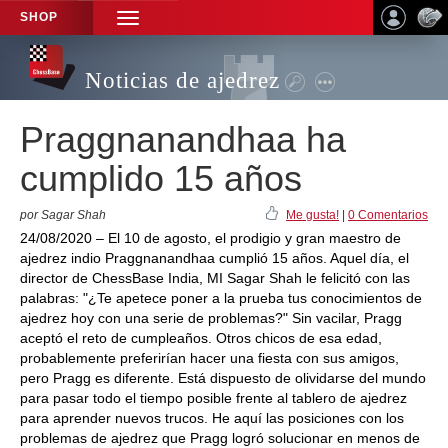
SHOP
TOGGLE
NAVIGATION
Noticias de ajedrez
Praggnanandhaa ha
cumplido 15 años
por Sagar Shah
Me gusta!
|
0 Comentarios
24/08/2020 – El 10 de agosto, el prodigio y gran maestro de
ajedrez indio Praggnanandhaa cumplió 15 años. Aquel día, el
director de ChessBase India, MI Sagar Shah le felicitó con las
palabras: "¿Te apetece poner a la prueba tus conocimientos de
ajedrez hoy con una serie de problemas?" Sin vacilar, Pragg
aceptó el reto de cumpleaños. Otros chicos de esa edad,
probablemente preferirían hacer una fiesta con sus amigos,
pero Pragg es diferente. Está dispuesto de olividarse del mundo
para pasar todo el tiempo posible frente al tablero de ajedrez
para aprender nuevos trucos. He aquí las posiciones con los
problemas de ajedrez que Pragg logró solucionar en menos de