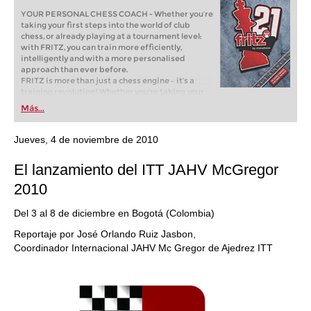
YOUR PERSONAL CHESS COACH - Whether you’re
taking your first steps into the world of club
chess, or already playing at a tournament level:
with FRITZ, you can train more efficiently,
intelligently and with a more personalised
approach than ever before.
FRITZ is more than just a chess engine – it’s a
training revolution! Whether you’re taking your
first steps into the world of club chess, or already
Más...
playing at a tournament level: with FRITZ, you can
train more efficiently, intelligently and with a
more personalised approach than ever before.
Jueves, 4 de noviembre de 2010
El lanzamiento del ITT JAHV McGregor
2010
Del 3 al 8 de diciembre en Bogotá (Colombia)
Reportaje por José Orlando Ruiz Jasbon,
Coordinador Internacional JAHV Mc Gregor de Ajedrez ITT