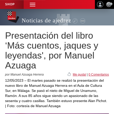
SHOP
TOGGLE
NAVIGATION
Noticias de ajedrez
Presentación del libro
‘Más cuentos, jaques y
leyendas', por Manuel
Azuaga
por Manuel Azuaga Herrera
Me gusta!
|
0 Comentarios
12/05/2023 – El martes pasado se realizó la presentación del
nuevo libro de Manuel Azuaga Herrera en el Aula de Cultura
Sur, en Málaga. Se pasó el nieto de Miguel de Unamuno,
Ramón. A sus 85 años sigue siendo un apasionado de las
sesenta y cuatro casillas. También estuvo presente Alan Pichot.
| Foto: cortesía de Manuel Azuaga