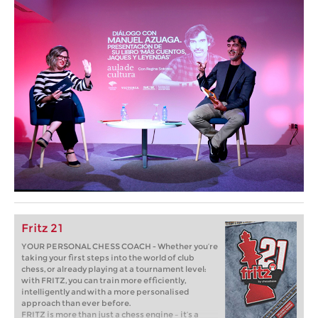
Fritz 21
YOUR PERSONAL CHESS COACH - Whether you’re
taking your first steps into the world of club
chess, or already playing at a tournament level:
with FRITZ, you can train more efficiently,
intelligently and with a more personalised
approach than ever before.
FRITZ is more than just a chess engine – it’s a