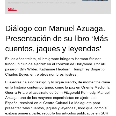
training revolution! Whether you’re taking your
first steps into the world of club chess, or already
Más...
playing at a tournament level: with FRITZ, you can
train more efficiently, intelligently and with a
more personalised approach than ever before.
Diálogo con Manuel Azuaga.
Presentación de su libro ‘Más
cuentos, jaques y leyendas’
En los años treinta, el inmigrante húngaro Herman Steiner
fundó un club de ajedrez en el corazón de Hollywood. Por allí
pasaron Billy Wilder, Katharine Hepburn, Humphrey Bogart o
Charles Boyer, entre otros nombres ilustres.
El ajedrez ha sido testigo, y lo sigue siendo, de momentos clave
en la historia contemporánea, como la paz en Oriente Medio, la
Guerra Fría o el asesinato de John Fitzgerald Kennedy. Manuel
Azuaga, uno de los mayores especialistas en ajedrez de
España, recalará en el Centro Cultural La Malagueta para
presentar ‘Más cuentos, jaques y leyendas’, libro que, como su
exitosa primera parte, recopila los artículos publicados en SUR