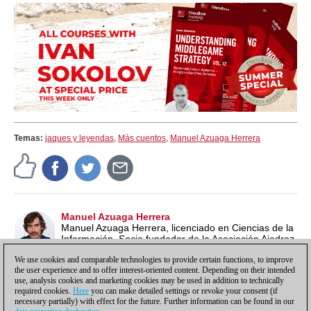
Temas:
jaques y leyendas
,
Más cuentos
,
Manuel Azuaga Herrera
Manuel Azuaga Herrera
Manuel Azuaga Herrera, licenciado en Ciencias de la
Información. Socio fundador de la Asociación Ajedrez
Social de Andalucía. Monitor de la Federación
We use cookies and comparable technologies to provide certain functions, to improve
Andaluza de Ajedrez (Nivel I-FADA)
the user experience and to offer interest-oriented content. Depending on their intended
use, analysis cookies and marketing cookies may be used in addition to technically
required cookies.
Here
you can make detailed settings or revoke your consent (if
necessary partially) with effect for the future. Further information can be found in our