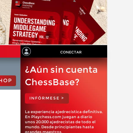
CONECTAR
¿Aún sin cuenta
ChessBase?
HOP
INFÓRMESE >
La experiencia ajedrecística definitiva.
En Playchess.com juegan a diario
unos 20.000 ajedrecistas de todo el
mundo. Desde principiantes hasta
grandes maestros.