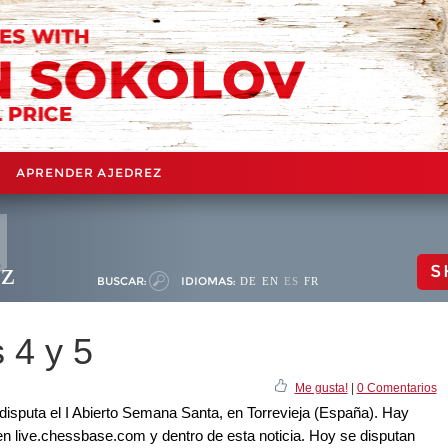
APRENDER AJEDREZ
ez
S
BUSCAR:
IDIOMAS:
DE
EN
ES
FR
 4 y 5
Me gusta!
|
0 Comentarios
e disputa el I Abierto Semana Santa, en Torrevieja (España). Hay
 en live.chessbase.com y dentro de esta noticia. Hoy se disputan