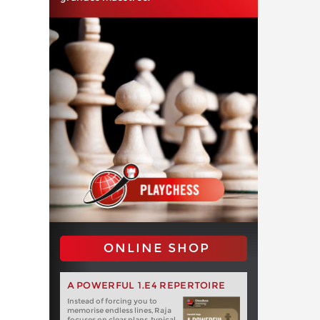
ONLINE SHOP
A POWERFUL 1.E4 REPERTOIRE
Instead of forcing you to
memorise endless lines, Raja
focuses on clear plans, typical