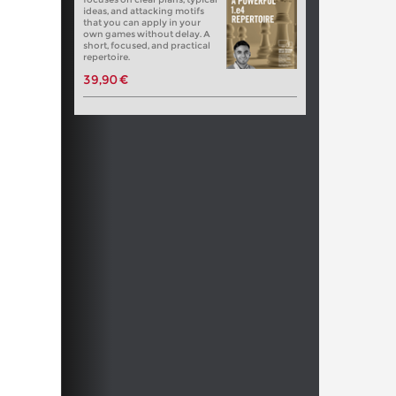
ideas, and attacking motifs
that you can apply in your
own games without delay. A
short, focused, and practical
repertoire.
39,90 €