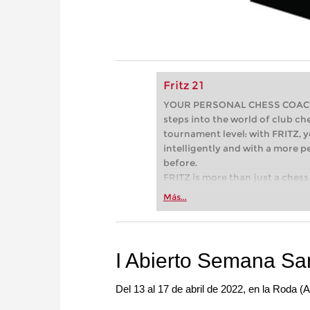
Fritz 21
YOUR PERSONAL CHESS COACH - 
steps into the world of club che
tournament level: with FRITZ, y
intelligently and with a more 
before.
FRITZ is more than just a chess 
Whether you’re taking your firs
Más...
or already playing at a tournam
more efficiently, intelligently
approach than ever before.
I Abierto Semana San
Del 13 al 17 de abril de 2022, en la Roda (