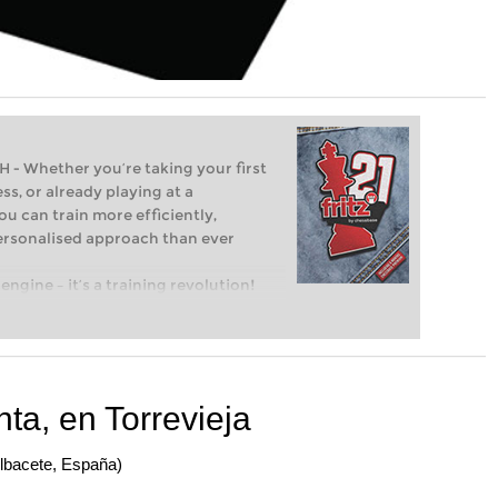
Whether you’re taking your first
ss, or already playing at a
ou can train more efficiently,
personalised approach than ever
engine – it’s a training revolution!
t steps into the world of club chess,
ent level: with FRITZ, you can train
 and with a more personalised
ta, en Torrevieja
Albacete, España)