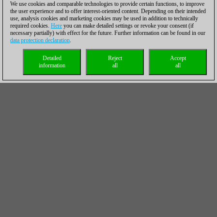
We use cookies and comparable technologies to provide certain functions, to improve
the user experience and to offer interest-oriented content. Depending on their intended
use, analysis cookies and marketing cookies may be used in addition to technically
required cookies.
Here
you can make detailed settings or revoke your consent (if
necessary partially) with effect for the future. Further information can be found in our
data protection declaration
.
Detailed
Reject
Accept
information
all
all