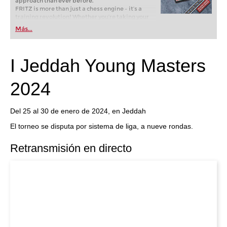
approach than ever before.
FRITZ is more than just a chess engine – it’s a
training revolution! Whether you’re taking your
first steps into the world of club chess, or already
Más...
playing at a tournament level: with FRITZ, you can
train more efficiently, intelligently and with a
more personalised approach than ever before.
I Jeddah Young Masters
2024
Del 25 al 30 de enero de 2024, en Jeddah
El torneo se disputa por sistema de liga, a nueve rondas.
Retransmisión en directo