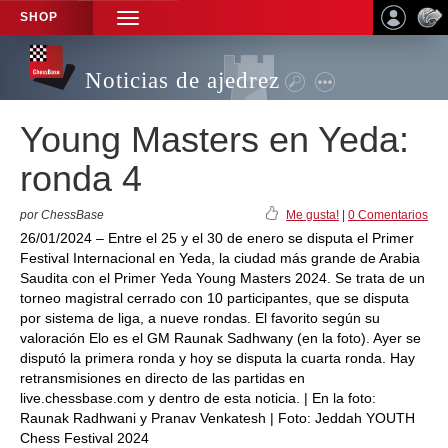
SHOP
TOGGLE
NAVIGATION
Noticias de ajedrez
Young Masters en Yeda:
ronda 4
por ChessBase
Me gusta!
|
0 Comentarios
26/01/2024 – Entre el 25 y el 30 de enero se disputa el Primer
Festival Internacional en Yeda, la ciudad más grande de Arabia
Saudita con el Primer Yeda Young Masters 2024. Se trata de un
torneo magistral cerrado con 10 participantes, que se disputa
por sistema de liga, a nueve rondas. El favorito según su
valoración Elo es el GM Raunak Sadhwany (en la foto). Ayer se
disputó la primera ronda y hoy se disputa la cuarta ronda. Hay
retransmisiones en directo de las partidas en
live.chessbase.com y dentro de esta noticia. | En la foto:
Raunak Radhwani y Pranav Venkatesh | Foto: Jeddah YOUTH
Chess Festival 2024