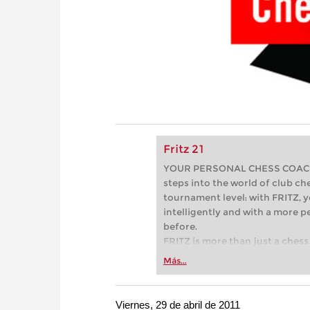
Fritz 21
YOUR PERSONAL CHESS COACH - 
steps into the world of club che
tournament level: with FRITZ, y
intelligently and with a more 
before.
FRITZ is more than just a chess 
Whether you’re taking your firs
Más...
or already playing at a tournam
more efficiently, intelligently
approach than ever before.
Viernes, 29 de abril de 2011