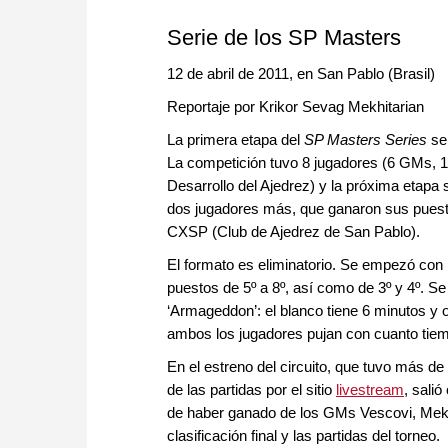
Serie de los SP Masters
12 de abril de 2011, en San Pablo (Brasil)
Reportaje por Krikor Sevag Mekhitarian
La primera etapa del
SP Masters Series
se 
La competición tuvo 8 jugadores (6 GMs, 1 
Desarrollo del Ajedrez) y la próxima etapa 
dos jugadores más, que ganaron sus puestos e
CXSP (Club de Ajedrez de San Pablo).
El formato es eliminatorio. Se empezó con 
puestos de 5º a 8º, así como de 3º y 4º. S
‘Armageddon’: el blanco tiene 6 minutos y o
ambos los jugadores pujan con cuanto tiem
En el estreno del circuito, que tuvo más de
de las partidas por el sitio
livestream
, sali
de haber ganado de los GMs Vescovi, Mekhit
clasificación final y las partidas del torneo.