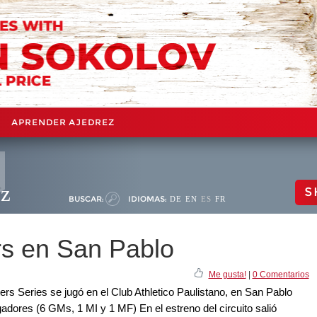
APRENDER AJEDREZ
ez
S
BUSCAR:
IDIOMAS:
DE
EN
ES
FR
rs en San Pablo
Me gusta!
|
0 Comentarios
rs Series se jugó en el Club Athletico Paulistano, en San Pablo
ugadores (6 GMs, 1 MI y 1 MF) En el estreno del circuito salió