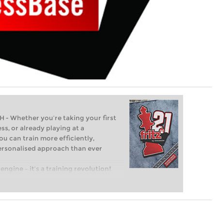
Whether you’re taking your first
ss, or already playing at a
ou can train more efficiently,
personalised approach than ever
engine – it’s a training revolution!
t steps into the world of club chess,
ent level: with FRITZ, you can train
 and with a more personalised