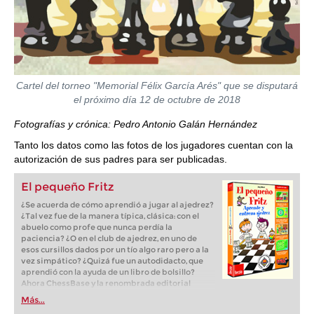
Cartel del torneo "Memorial Félix García Arés" que se disputará
el próximo día 12 de octubre de 2018
Fotografías y crónica: Pedro Antonio Galán Hernández
Tanto los datos como las fotos de los jugadores cuentan con la
autorización de sus padres para ser publicadas.
El pequeño Fritz
¿Se acuerda de cómo aprendió a jugar al ajedrez?
¿Tal vez fue de la manera típica, clásica: con el
abuelo como profe que nunca perdía la
paciencia? ¿O en el club de ajedrez, en uno de
esos cursillos dados por un tío algo raro pero a la
vez simpático? ¿Quizá fue un autodidacto, que
aprendió con la ayuda de un libro de bolsillo?
Ahora ChessBase y la renombrada editorial
alemana Terzio, especializada en software para
Más...
niños, acaban de publicar un programa