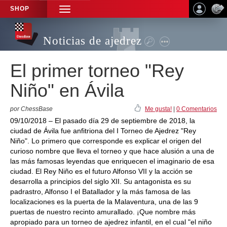
SHOP
TOGGLE
NAVIGATION
Noticias de ajedrez
El primer torneo "Rey
Niño" en Ávila
por ChessBase
Me gusta!
|
0 Comentarios
09/10/2018 – El pasado día 29 de septiembre de 2018, la
ciudad de Ávila fue anfitriona del I Torneo de Ajedrez "Rey
Niño". Lo primero que corresponde es explicar el origen del
curioso nombre que lleva el torneo y que hace alusión a una de
las más famosas leyendas que enriquecen el imaginario de esa
ciudad. El Rey Niño es el futuro Alfonso VII y la acción se
desarrolla a principios del siglo XII. Su antagonista es su
padrastro, Alfonso I el Batallador y la más famosa de las
localizaciones es la puerta de la Malaventura, una de las 9
puertas de nuestro recinto amurallado. ¡Que nombre más
apropiado para un torneo de ajedrez infantil, en el cual "el niño