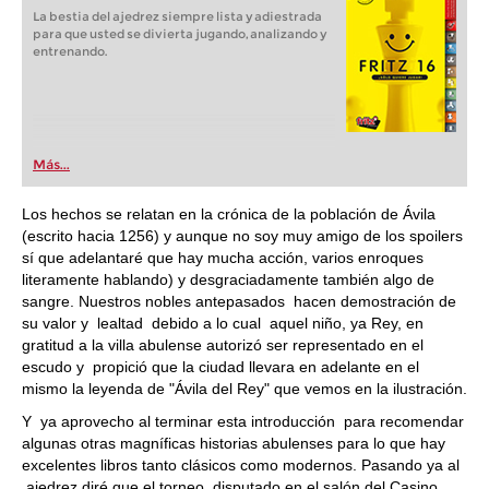
La bestia del ajedrez siempre lista y adiestrada
para que usted se divierta jugando, analizando y
entrenando.
Más...
Los hechos se relatan en la crónica de la población de Ávila
(escrito hacia 1256) y aunque no soy muy amigo de los spoilers
sí que adelantaré que hay mucha acción, varios enroques
literamente hablando) y desgraciadamente también algo de
sangre. Nuestros nobles antepasados hacen demostración de
su valor y lealtad debido a lo cual aquel niño, ya Rey, en
gratitud a la villa abulense autorizó ser representado en el
escudo y propició que la ciudad llevara en adelante en el
mismo la leyenda de "Ávila del Rey" que vemos en la ilustración.
Y ya aprovecho al terminar esta introducción para recomendar
algunas otras magníficas historias abulenses para lo que hay
excelentes libros tanto clásicos como modernos. Pasando ya al
ajedrez diré que el torneo, disputado en el salón del Casino