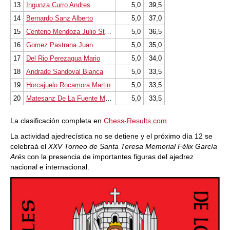
13
Ingunza Curro Andres
5,0
39,5
14
Bernardo Sanz Alberto
5,0
37,0
15
Centeno Mendoza Julio Stefano
5,0
36,5
16
Gomez Pastrana Juan
5,0
35,0
17
Del Rio Perezagua Mario
5,0
34,0
18
Andrade Sandoval Bianca
5,0
33,5
19
Horcajuelo Rocamora Martin
5,0
33,5
20
Matesanz De La Fuente Marcos
5,0
33,5
La clasificación completa en
Chess-Results.com
La actividad ajedrecística no se detiene y el próximo día 12 se
celebraá el
XXV Torneo de Santa Teresa Memorial Félix García
Arés
con la presencia de importantes figuras del ajedrez
nacional e internacional.