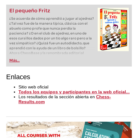
interactivo de enseñanza para aprender y
entrenar ajedrez.
El pequeño Fritz
¿Se acuerda de cómo aprendió a jugar al ajedrez?
¿Tal vez fue de la manera típica, clásica: con el
abuelo como profe que nunca perdía la
paciencia? ¿O en el club de ajedrez, en uno de
esos cursillos dados por un tío algo raro pero a la
vez simpático? ¿Quizá fue un autodidacto, que
aprendió con la ayuda de un libro de bolsillo?
Ahora ChessBase y la renombrada editorial
alemana Terzio, especializada en software para
Más...
niños, acaban de publicar un programa
interactivo de enseñanza para aprender y
entrenar ajedrez.
Enlaces
Sitio web oficial
Todos los equipos y participantes en la web oficial...
Los resultados de la sección abierta en
Chess-
Results.com