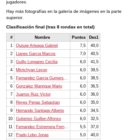
jugadores.
Hay más fotografías en la galería de imágenes en la parte
superior.
Clasificación final (tras 8 rondas en total)
#
Nombre
Puntos
Des1
1
Quispe Arteaga Gabriel
7,5
40,0
2
Lianes Garcia Marcos
7,0
40,5
3
Guillo Longares Cecilia
6,0
41,5
4
Mkrtchyan Levon
6,0
39,5
5
Fernandez Garcia Gumersindo
6,0
38,5
6
Gonzalez Manrique Mario
6,0
36,5
7
Juarros Ruiz Victor
6,0
36,0
8
Reyes Penas Sebastian
6,0
35,0
9
Hernando Santiago Alberto
6,0
34,5
10
Gutierrez Guillen Alfonso
6,0
32,5
11
Fernandez Estremera Fernando
5,5
37,0
12
Prado Lobo Jonas
5,0
40,0