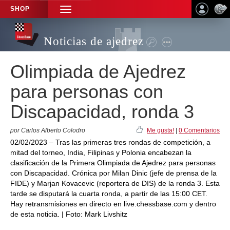
SHOP
TOGGLE
NAVIGATION
Noticias de ajedrez
Olimpiada de Ajedrez
para personas con
Discapacidad, ronda 3
por Carlos Alberto Colodro
Me gusta!
|
0 Comentarios
02/02/2023 – Tras las primeras tres rondas de competición, a
mitad del torneo, India, Filipinas y Polonia encabezan la
clasificación de la Primera Olimpiada de Ajedrez para personas
con Discapacidad. Crónica por Milan Dinic (jefe de prensa de la
FIDE) y Marjan Kovacevic (reportera de DIS) de la ronda 3. Esta
tarde se disputará la cuarta ronda, a partir de las 15:00 CET.
Hay retransmisiones en directo en live.chessbase.com y dentro
de esta noticia. | Foto: Mark Livshitz