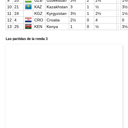
9
20
UZB
Uzbekistan
3½
2
2½
:
1½
10
21
KAZ
Kazakhstan
3
1
½
:
3½
11
24
KGZ
Kyrgyzstan
3½
1
2½
:
1½
12
4
CRO
Croatia
2½
0
4
:
0
13
25
KEN
Kenya
1
0
½
:
3½
Las partidas de la ronda 3