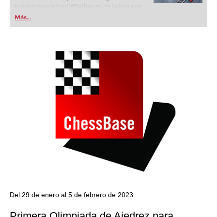
training revolution! Whether you’re taking your
first steps into the world of club chess, or already
Más...
playing at a tournament level: with FRITZ, you can
train more efficiently, intelligently and with a
more personalised approach than ever before.
Del 29 de enero al 5 de febrero de 2023
Primera Olimpiada de Ajedrez para