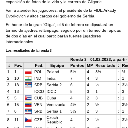
exposición de fotos de la vida y la carrera de Gligoric.
Van a atender los jugadores, el presidente de la FIDE Arkady
Dvorkovich y altos cargos del gobierno de Serbia.
En honor de la gran "Gliga", el 5 de febrero se dipsutará un
torneo de ajedrez relámpago, seguido por un torneo de rápidas
de dos días en el cual participarán fuertes jugadores
internacionales.
Los resultados de la ronda 3
Ronda 3 - 01.02.2023, a partir
#
Fav.
Fed.
Equipo
Puntos
MP
Resultado
:
Re
1
1
POL
Poland
5½
4
3½
:
½
2
10
IND
India
7
4
3
:
1
3
18
SRB
Serbia 2
6
4
½
:
3½
4
13
ICCD
ICCD
5
3
1
:
3
5
5
CUB
Cuba
4
2
3
:
1
6
15
VEN
Venezuela
4½
2
½
:
3½
7
8
SRB
Serbia 1
3½
2
3
:
1
Czech
8
11
CZE
4
2
½
:
3½
Republic