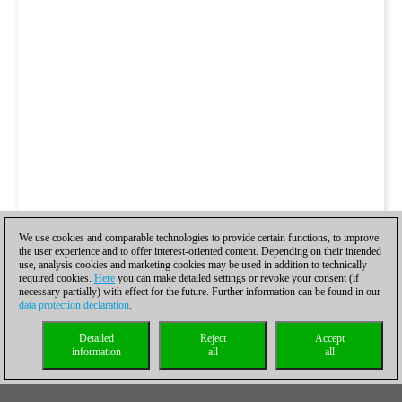
We use cookies and comparable technologies to provide certain functions, to improve
the user experience and to offer interest-oriented content. Depending on their intended
use, analysis cookies and marketing cookies may be used in addition to technically
required cookies.
Here
you can make detailed settings or revoke your consent (if
necessary partially) with effect for the future. Further information can be found in our
data protection declaration
.
Detailed
Reject
Accept
information
all
all