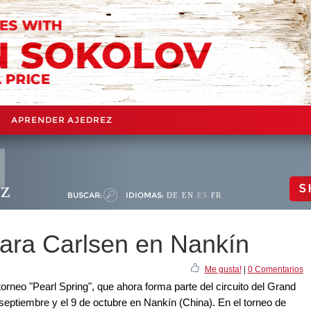
APRENDER AJEDREZ
ez
S
BUSCAR:
IDIOMAS:
DE
EN
ES
FR
para Carlsen en Nankín
Me gusta!
|
0 Comentarios
orneo "Pearl Spring", que ahora forma parte del circuito del Grand
 septiembre y el 9 de octubre en Nankín (China). En el torneo de