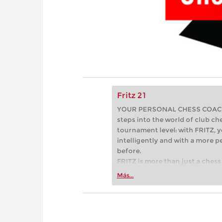
Fritz 21
YOUR PERSONAL CHESS COACH - 
steps into the world of club che
tournament level: with FRITZ, y
intelligently and with a more 
before.
FRITZ is more than just a chess 
Whether you’re taking your firs
Más...
or already playing at a tournam
more efficiently, intelligently
approach than ever before.