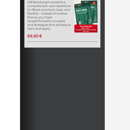
GM Blohberger presents a
complete two-part repertoire
for Black: practical, clear, and
flexible – instead of endless
theory, you’ll get
straightforward concepts
and strategies that are easy to
learn and apply.
89,90 €