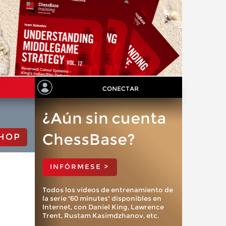
CONECTAR
¿Aún sin cuenta
ChessBase?
HOP
INFÓRMESE >
Todos los vídeos de entrenamiento de
la serie "60 minutes" disponibles en
Internet, con Daniel King, Lawrence
Trent, Rustam Kasimdzhanov, etc.