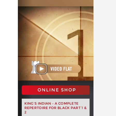
ONLINE SHOP
KING’S INDIAN – A COMPLETE
REPERTOIRE FOR BLACK PART 1 &
2