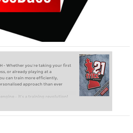
Whether you’re taking your first
ss, or already playing at a
ou can train more efficiently,
personalised approach than ever
engine – it’s a training revolution!
t steps into the world of club chess,
ent level: with FRITZ, you can train
 and with a more personalised