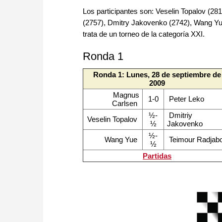
Los participantes son: Veselin Topalov (2
(2757), Dmitry Jakovenko (2742), Wang Yue
trata de un torneo de la categoría XXI.
Ronda 1
Ronda 1: Lunes, 28 de septiembre de
2009
Magnus
1-0
Peter Leko
Carlsen
½-
Dmitriy
Veselin Topalov
½
Jakovenko
½-
Wang Yue
Teimour Radjab
½
Partidas