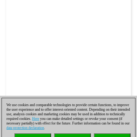
We use cookies and comparable technologies to provide certain functions, to improve
the user experience and to offer interest-oriented content. Depending on their intended
use, analysis cookies and marketing cookies may be used in addition to technically
required cookies.
Here
you can make detailed settings or revoke your consent (if
necessary partially) with effect for the future. Further information can be found in our
data protection declaration
.