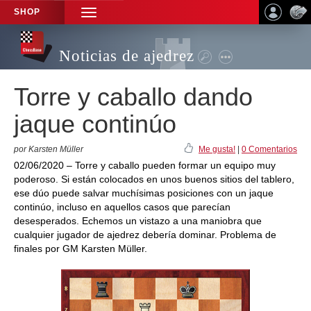
SHOP
TOGGLE
NAVIGATION
Noticias de ajedrez
Torre y caballo dando
jaque continúo
por Karsten Müller
Me gusta!
|
0 Comentarios
02/06/2020 – Torre y caballo pueden formar un equipo muy
poderoso. Si están colocados en unos buenos sitios del tablero,
ese dúo puede salvar muchísimas posiciones con un jaque
continúo, incluso en aquellos casos que parecían
desesperados. Echemos un vistazo a una maniobra que
cualquier jugador de ajedrez debería dominar. Problema de
finales por GM Karsten Müller.