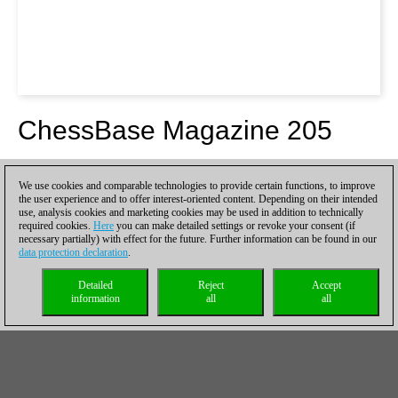
ChessBase Magazine 205
Los puntos culminantes
We use cookies and comparable technologies to provide certain functions, to improve
the user experience and to offer interest-oriented content. Depending on their intended
use, analysis cookies and marketing cookies may be used in addition to technically
required cookies.
Here
you can make detailed settings or revoke your consent (if
necessary partially) with effect for the future. Further information can be found in our
data protection declaration
.
Detailed
Reject
Accept
information
all
all