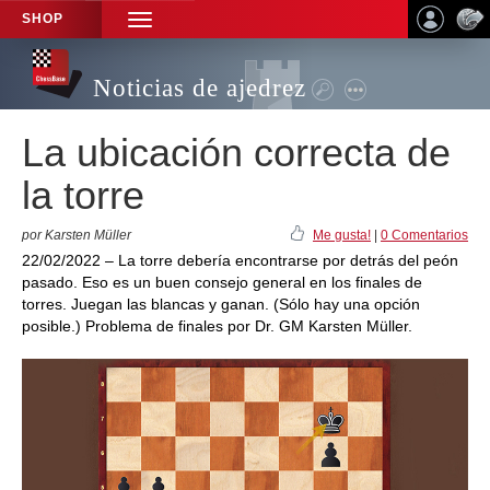
SHOP
TOGGLE
NAVIGATION
Noticias de ajedrez
La ubicación correcta de
la torre
por Karsten Müller
Me gusta!
|
0 Comentarios
22/02/2022 – La torre debería encontrarse por detrás del peón
pasado. Eso es un buen consejo general en los finales de
torres. Juegan las blancas y ganan. (Sólo hay una opción
posible.) Problema de finales por Dr. GM Karsten Müller.