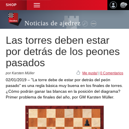
SHOP
TOGGLE
NAVIGATION
Noticias de ajedrez
Las torres deben estar
por detrás de los peones
pasados
por Karsten Müller
Me gusta!
|
0 Comentarios
02/01/2019 – "La torre debe de estar por detrás del peón
pasado" es una regla básica muy buena en los finales de torres.
¿Cómo podrán ganar las blancas en la posición del diagrama?
Primer problema de finales del año, por GM Karsten Müller.